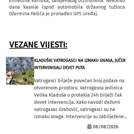
Elmedina Karišika, sarajevskog biznismena. Nekoliko
dana kasnije ispod automobila državnog tužioca
Džermina Pašića je pronađen GPS uređaj.
VEZANE VIJESTI:
KLADUŠKI VATROGASCI NA IZMAKU SNAGA, JUČER
INTERVENISALI DEVET PUTA
Vatrogasci bilježe povećan broj požara na
otvorenom prostoru. Vatrogasna jedinica
Velika Kladuša u protekla 24h bilježi čak
devet intervencija. Kako navodi dežurni
vatrogasac Grahović, vatrogasci su na
izmaku snaga. Intervencije su zabilježene...
06/08/2026