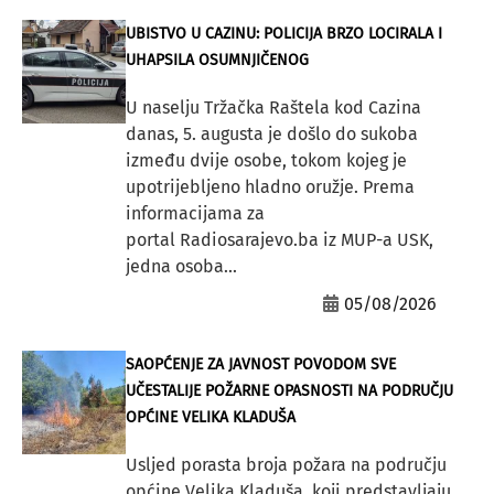
UBISTVO U CAZINU: POLICIJA BRZO LOCIRALA I
UHAPSILA OSUMNJIČENOG
U naselju Tržačka Raštela kod Cazina
danas, 5. augusta je došlo do sukoba
između dvije osobe, tokom kojeg je
upotrijebljeno hladno oružje. Prema
informacijama za
portal Radiosarajevo.ba iz MUP-a USK,
jedna osoba...
05/08/2026
SAOPĆENJE ZA JAVNOST POVODOM SVE
UČESTALIJE POŽARNE OPASNOSTI NA PODRUČJU
OPĆINE VELIKA KLADUŠA
Usljed porasta broja požara na području
općine Velika Kladuša, koji predstavljaju