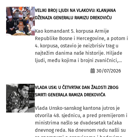
VELIKI BROJ LJUDI NA VLAKOVU: KLANJANA
DŽENAZA GENERALU RAMIZU DREKOVIĆU
Kao komandant 5. korpusa Armije
Republike Bosne i Hercegovine, a potom i
4. korpusa, ostavio je neizbrisiv trag u
najtežim danima naše historije. Hiljade
ljudi, među kojima i brojni zvaničnici,...
30/07/2026
VLADA USK: U ČETVRTAK DAN ŽALOSTI ZBOG
SMRTI GENERALA RAMIZA DREKOVIĆA
Vlada Unsko-sanskog kantona jutros je
otvorila 48. sjednicu, a pred premijerom i
ministrima našlo se dvadesetak tačaka
dnevnog reda. Na dnevnom redu našli su