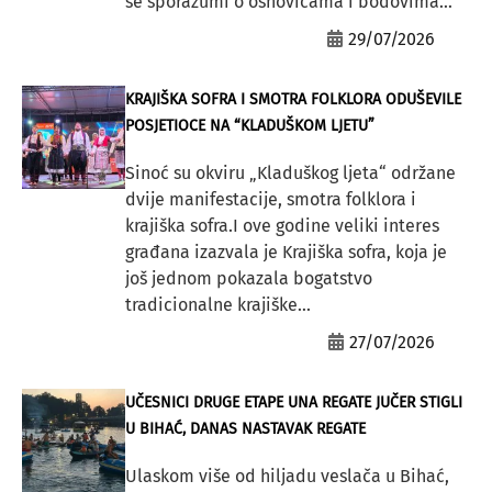
se sporazumi o osnovicama i bodovima...
29/07/2026
KRAJIŠKA SOFRA I SMOTRA FOLKLORA ODUŠEVILE
POSJETIOCE NA “KLADUŠKOM LJETU”
Sinoć su okviru „Kladuškog ljeta“ održane
dvije manifestacije, smotra folklora i
krajiška sofra.I ove godine veliki interes
građana izazvala je Krajiška sofra, koja je
još jednom pokazala bogatstvo
tradicionalne krajiške...
27/07/2026
UČESNICI DRUGE ETAPE UNA REGATE JUČER STIGLI
U BIHAĆ, DANAS NASTAVAK REGATE
Ulaskom više od hiljadu veslača u Bihać,