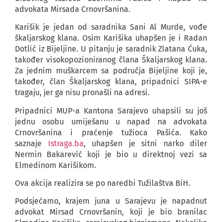
advokata Mirsada Crnovršanina.
Karišik je jedan od saradnika Sani Al Murde, vođe
škaljarskog klana. Osim Karišika uhapšen je i Radan
Dotlić iz Bijeljine. U pitanju je saradnik Zlatana Ćuka,
također visokopozioniranog člana Škaljarskog klana.
Za jednim muškarcem sa područja Bijeljine koji je,
također, član Škaljarskog klana, pripadnici SIPA-e
tragaju, jer ga nisu pronašli na adresi.
Pripadnici MUP-a Kantona Sarajevo uhapsili su još
jednu osobu umiješanu u napad na advokata
Crnovršanina i praćenje tužioca Pašića. Kako
saznaje
Istraga.ba
, uhapšen je sitni narko diler
Nermin Bakarević koji je bio u direktnoj vezi sa
Elmedinom Karišikom.
Ova akcija realizira se po naredbi Tužilaštva BiH.
Podsjećamo, krajem juna u Sarajevu je napadnut
advokat Mirsad Crnovršanin, koji je bio branilac