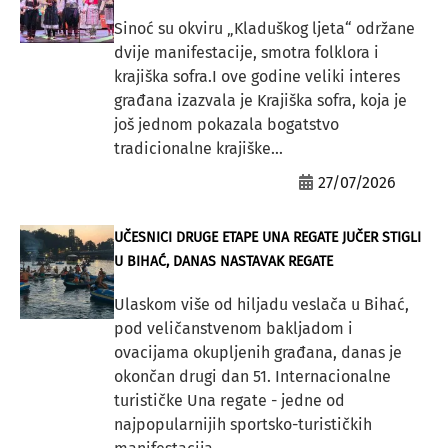
Sinoć su okviru „Kladuškog ljeta“ održane
dvije manifestacije, smotra folklora i
krajiška sofra.I ove godine veliki interes
građana izazvala je Krajiška sofra, koja je
još jednom pokazala bogatstvo
tradicionalne krajiške...
27/07/2026
UČESNICI DRUGE ETAPE UNA REGATE JUČER STIGLI
U BIHAĆ, DANAS NASTAVAK REGATE
Ulaskom više od hiljadu veslača u Bihać,
pod veličanstvenom bakljadom i
ovacijama okupljenih građana, danas je
okončan drugi dan 51. Internacionalne
turističke Una regate - jedne od
najpopularnijih sportsko-turističkih