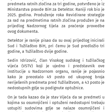
predmeta ratnih zločina za tri godine, potvrđeno je iz
Ministarstva pravde BiH za Detektor. Raniji rok bio je
2025. godina. Produženje roka Revidirane strategije
za rad na predmetima ratnih zločina produžen je na
prijedlog Nadzornog tijela za praćenje provedbe
ovog dokumenta.
Detektor je ranije pisao da su ovaj prijedlog inicirali
Sud i Tužilaštvo BiH, pri čemu je Sud predložio tri
godine, a Tužilaštvo dvije godine.
Sedin Idrizović, član Visokog sudskog i tužilačkog
vijeća (VSTV) koji je ujedno i predstavnik ove
institucije u Nadzornom organu, ranije je pojasnio
kako je preostalo 49 posto od ukupnog broja
neriješenih predmeta pred Tužilaštvom, a 43 posto je
nedostupnih gdje su podignute optužnice.
On je tada kazao da je stav Vijeća da se predmeti u
kojima su osumnjičeni i optuženi nedostupni trebaju
ustupiti sudovima gdje se nalaze osumnjičeni i