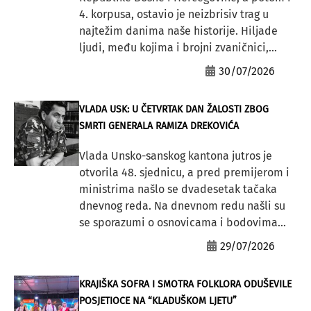
4. korpusa, ostavio je neizbrisiv trag u
najtežim danima naše historije. Hiljade
ljudi, među kojima i brojni zvaničnici,...
30/07/2026
VLADA USK: U ČETVRTAK DAN ŽALOSTI ZBOG
SMRTI GENERALA RAMIZA DREKOVIĆA
Vlada Unsko-sanskog kantona jutros je
otvorila 48. sjednicu, a pred premijerom i
ministrima našlo se dvadesetak tačaka
dnevnog reda. Na dnevnom redu našli su
se sporazumi o osnovicama i bodovima...
29/07/2026
KRAJIŠKA SOFRA I SMOTRA FOLKLORA ODUŠEVILE
POSJETIOCE NA “KLADUŠKOM LJETU”