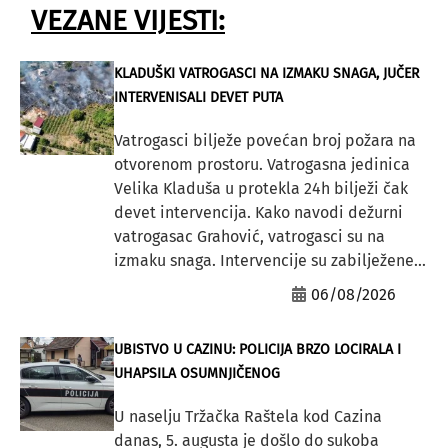
VEZANE VIJESTI:
KLADUŠKI VATROGASCI NA IZMAKU SNAGA, JUČER
INTERVENISALI DEVET PUTA
Vatrogasci bilježe povećan broj požara na
otvorenom prostoru. Vatrogasna jedinica
Velika Kladuša u protekla 24h bilježi čak
devet intervencija. Kako navodi dežurni
vatrogasac Grahović, vatrogasci su na
izmaku snaga. Intervencije su zabilježene...
06/08/2026
UBISTVO U CAZINU: POLICIJA BRZO LOCIRALA I
UHAPSILA OSUMNJIČENOG
U naselju Tržačka Raštela kod Cazina
danas, 5. augusta je došlo do sukoba