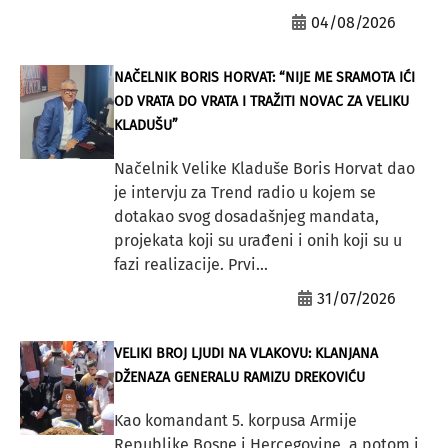
04/08/2026
NAČELNIK BORIS HORVAT: “NIJE ME SRAMOTA IĆI
OD VRATA DO VRATA I TRAŽITI NOVAC ZA VELIKU
KLADUŠU”
Načelnik Velike Kladuše Boris Horvat dao
je intervju za Trend radio u kojem se
dotakao svog dosadašnjeg mandata,
projekata koji su urađeni i onih koji su u
fazi realizacije. Prvi...
31/07/2026
VELIKI BROJ LJUDI NA VLAKOVU: KLANJANA
DŽENAZA GENERALU RAMIZU DREKOVIĆU
Kao komandant 5. korpusa Armije
Republike Bosne i Hercegovine, a potom i