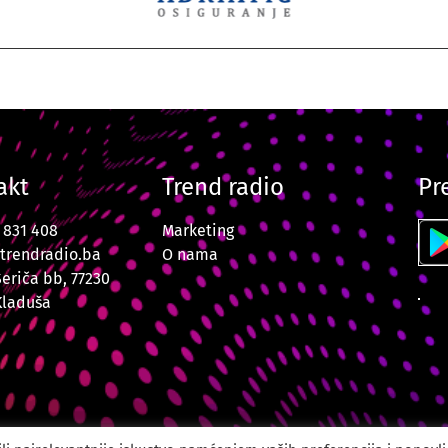
akt
Trend radio
Pr
7 831 408
Marketing
trendradio.ba
O nama
Šeriča bb, 77230
Kladuša
o Velika Kladuša. Sva prava zadržana. Powered by
CODUS | Dig