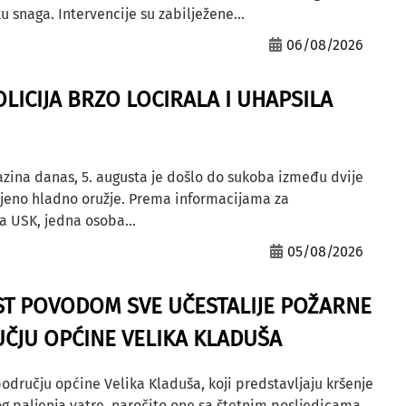
u snaga. Intervencije su zabilježene...
06/08/2026
OLICIJA BRZO LOCIRALA I UHAPSILA
azina danas, 5. augusta je došlo do sukoba između dvije
ljeno hladno oružje. Prema informacijama za
a USK, jedna osoba...
05/08/2026
ST POVODOM SVE UČESTALIJE POŽARNE
ČJU OPĆINE VELIKA KLADUŠA
odručju općine Velika Kladuša, koji predstavljaju kršenje
g paljenja vatre, naročito one sa štetnim posljedicama,