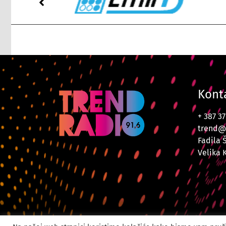
Kont
+ 387 3
trend@
Fadila 
Velika 
© 2024. Trend Radi