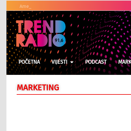
Američki zakonodavci
POČETNA
VIJESTI
PODCAST
MARK
MARKETING