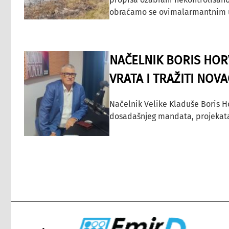
obraćamo se ovimalarmantnim up
NAČELNIK BORIS HORV
VRATA I TRAŽITI NOV
Načelnik Velike Kladuše Boris H
dosadašnjeg mandata, projekata ko