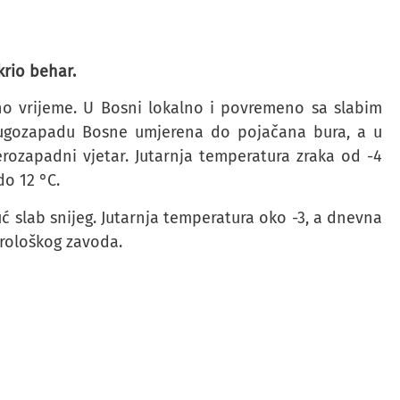
krio behar.
no vrijeme. U Bosni lokalno i povremeno sa slabim
 jugozapadu Bosne umjerena do pojačana bura, a u
erozapadni vjetar. Jutarnja temperatura zraka od -4
do 12 °C.
 slab snijeg. Jutarnja temperatura oko -3, a dnevna
rološkog zavoda.