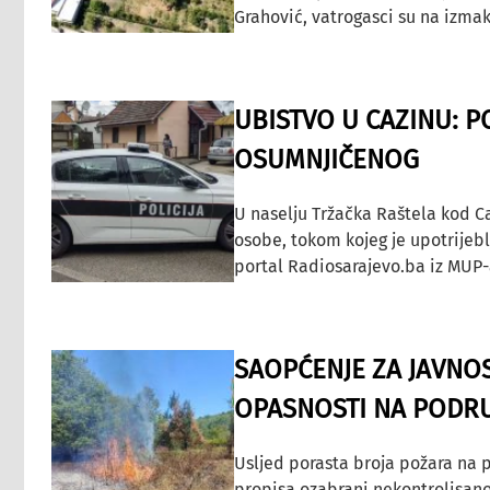
Grahović, vatrogasci su na izmak
UBISTVO U CAZINU: P
OSUMNJIČENOG
U naselju Tržačka Raštela kod C
osobe, tokom kojeg je upotrijeb
portal Radiosarajevo.ba iz MUP-
SAOPĆENJE ZA JAVNO
OPASNOSTI NA PODRU
Usljed porasta broja požara na p
propisa ozabrani nekontrolisano