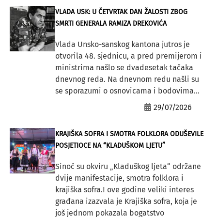
VLADA USK: U ČETVRTAK DAN ŽALOSTI ZBOG
SMRTI GENERALA RAMIZA DREKOVIĆA
Vlada Unsko-sanskog kantona jutros je
otvorila 48. sjednicu, a pred premijerom i
ministrima našlo se dvadesetak tačaka
dnevnog reda. Na dnevnom redu našli su
se sporazumi o osnovicama i bodovima...
29/07/2026
KRAJIŠKA SOFRA I SMOTRA FOLKLORA ODUŠEVILE
POSJETIOCE NA “KLADUŠKOM LJETU”
Sinoć su okviru „Kladuškog ljeta“ održane
dvije manifestacije, smotra folklora i
krajiška sofra.I ove godine veliki interes
građana izazvala je Krajiška sofra, koja je
još jednom pokazala bogatstvo