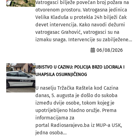
Vatrogasci bilježe povećan broj požara na
otvorenom prostoru. Vatrogasna jedinica
Velika Kladuša u protekla 24h bilježi čak
devet intervencija. Kako navodi dežurni
vatrogasac Grahović, vatrogasci su na
izmaku snaga. Intervencije su zabilježene...
06/08/2026
UBISTVO U CAZINU: POLICIJA BRZO LOCIRALA I
UHAPSILA OSUMNJIČENOG
U naselju Tržačka Raštela kod Cazina
danas, 5. augusta je došlo do sukoba
između dvije osobe, tokom kojeg je
upotrijebljeno hladno oružje. Prema
informacijama za
portal Radiosarajevo.ba iz MUP-a USK,
jedna osoba...