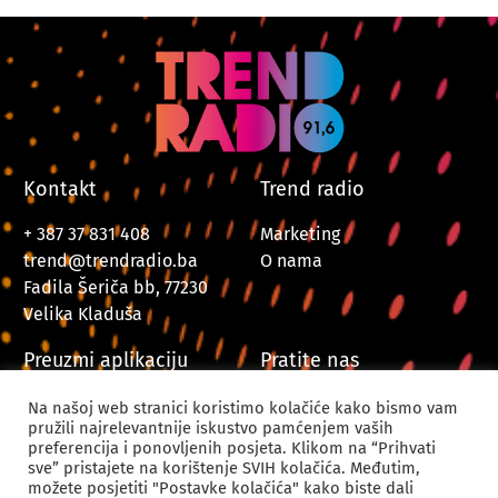
Kontakt
Trend radio
+ 387 37 831 408
Marketing
trend@trendradio.ba
O nama
Fadila Šeriča bb, 77230
Velika Kladuša
Preuzmi aplikaciju
Pratite nas
Na našoj web stranici koristimo kolačiće kako bismo vam
pružili najrelevantnije iskustvo pamćenjem vaših
preferencija i ponovljenih posjeta. Klikom na “Prihvati
sve” pristajete na korištenje SVIH kolačića. Međutim,
možete posjetiti "Postavke kolačića" kako biste dali