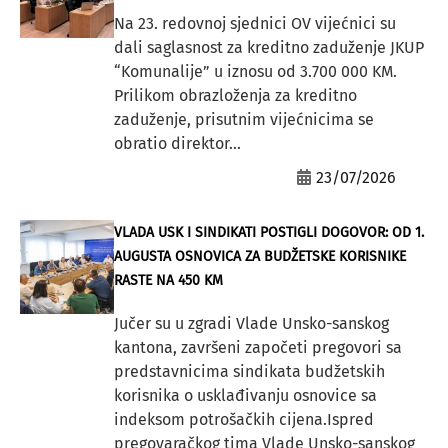
Na 23. redovnoj sjednici OV vijećnici su
dali saglasnost za kreditno zaduženje JKUP
“Komunalije” u iznosu od 3.700 000 KM.
Prilikom obrazloženja za kreditno
zaduženje, prisutnim vijećnicima se
obratio direktor...
23/07/2026
VLADA USK I SINDIKATI POSTIGLI DOGOVOR: OD 1.
AUGUSTA OSNOVICA ZA BUDŽETSKE KORISNIKE
RASTE NA 450 KM
Jučer su u zgradi Vlade Unsko-sanskog
kantona, završeni započeti pregovori sa
predstavnicima sindikata budžetskih
korisnika o usklađivanju osnovice sa
indeksom potrošačkih cijena.Ispred
pregovaračkog tima Vlade Unsko-sanskog