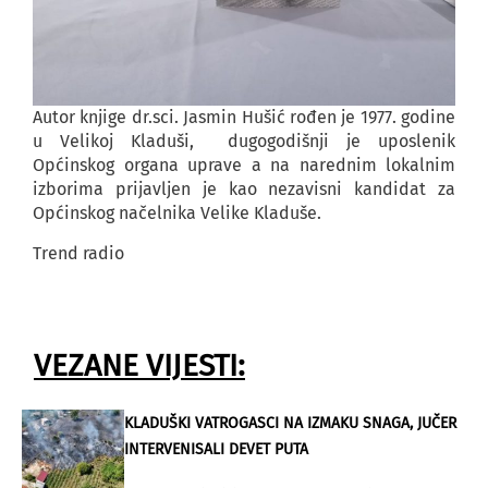
Autor knjige dr.sci. Jasmin Hušić rođen je 1977. godine
u Velikoj Kladuši, dugogodišnji je uposlenik
Općinskog organa uprave a na narednim lokalnim
izborima prijavljen je kao nezavisni kandidat za
Općinskog načelnika Velike Kladuše.
Trend radio
VEZANE VIJESTI:
KLADUŠKI VATROGASCI NA IZMAKU SNAGA, JUČER
INTERVENISALI DEVET PUTA