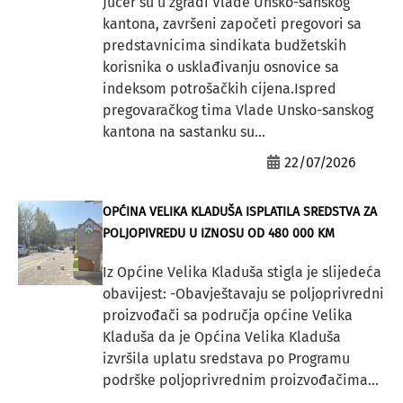
Jučer su u zgradi Vlade Unsko-sanskog
kantona, završeni započeti pregovori sa
predstavnicima sindikata budžetskih
korisnika o usklađivanju osnovice sa
indeksom potrošačkih cijena.Ispred
pregovaračkog tima Vlade Unsko-sanskog
kantona na sastanku su...
22/07/2026
OPĆINA VELIKA KLADUŠA ISPLATILA SREDSTVA ZA
POLJOPIVREDU U IZNOSU OD 480 000 KM
Iz Općine Velika Kladuša stigla je slijedeća
obavijest: -Obavještavaju se poljoprivredni
proizvođači sa područja općine Velika
Kladuša da je Općina Velika Kladuša
izvršila uplatu sredstava po Programu
podrške poljoprivrednim proizvođačima...