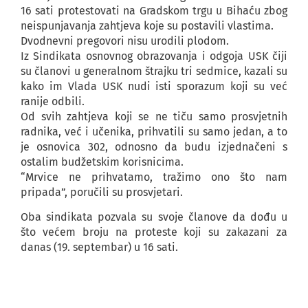
16 sati protestovati na Gradskom trgu u Bihaću zbog
neispunjavanja zahtjeva koje su postavili vlastima.
Dvodnevni pregovori nisu urodili plodom.
Iz Sindikata osnovnog obrazovanja i odgoja USK čiji
su članovi u generalnom štrajku tri sedmice, kazali su
kako im Vlada USK nudi isti sporazum koji su već
ranije odbili.
Od svih zahtjeva koji se ne tiču samo prosvjetnih
radnika, već i učenika, prihvatili su samo jedan, a to
je osnovica 302, odnosno da budu izjednačeni s
ostalim budžetskim korisnicima.
“Mrvice ne prihvatamo, tražimo ono što nam
pripada”, poručili su prosvjetari.
Oba sindikata pozvala su svoje članove da dođu u
što većem broju na proteste koji su zakazani za
danas (19. septembar) u 16 sati.