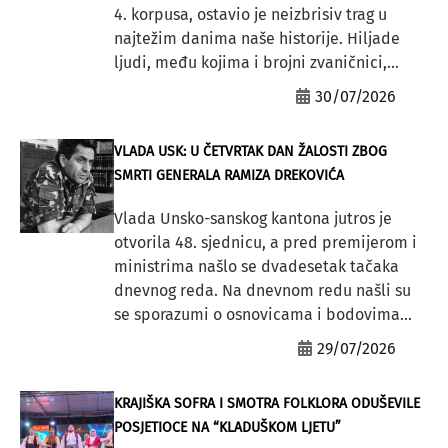
4. korpusa, ostavio je neizbrisiv trag u
najtežim danima naše historije. Hiljade
ljudi, među kojima i brojni zvaničnici,...
30/07/2026
VLADA USK: U ČETVRTAK DAN ŽALOSTI ZBOG
SMRTI GENERALA RAMIZA DREKOVIĆA
Vlada Unsko-sanskog kantona jutros je
otvorila 48. sjednicu, a pred premijerom i
ministrima našlo se dvadesetak tačaka
dnevnog reda. Na dnevnom redu našli su
se sporazumi o osnovicama i bodovima...
29/07/2026
KRAJIŠKA SOFRA I SMOTRA FOLKLORA ODUŠEVILE
POSJETIOCE NA “KLADUŠKOM LJETU”