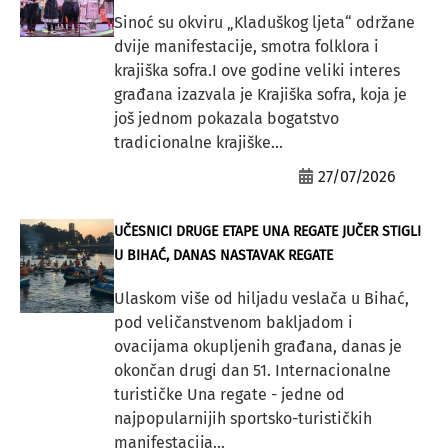
Sinoć su okviru „Kladuškog ljeta“ održane
dvije manifestacije, smotra folklora i
krajiška sofra.I ove godine veliki interes
građana izazvala je Krajiška sofra, koja je
još jednom pokazala bogatstvo
tradicionalne krajiške...
27/07/2026
UČESNICI DRUGE ETAPE UNA REGATE JUČER STIGLI
U BIHAĆ, DANAS NASTAVAK REGATE
Ulaskom više od hiljadu veslača u Bihać,
pod veličanstvenom bakljadom i
ovacijama okupljenih građana, danas je
okončan drugi dan 51. Internacionalne
turističke Una regate - jedne od
najpopularnijih sportsko-turističkih
manifestacija...