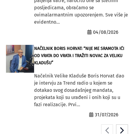
paljenja vatre, naročito one sa štetnim
posljedicama, obraćamo se
ovimalarmantnim upozorenjem. Sve više je
evidentno...
04/08/2026
NAČELNIK BORIS HORVAT: “NIJE ME SRAMOTA IĆI
OD VRATA DO VRATA I TRAŽITI NOVAC ZA VELIKU
KLADUŠU”
Načelnik Velike Kladuše Boris Horvat dao
je intervju za Trend radio u kojem se
dotakao svog dosadašnjeg mandata,
projekata koji su urađeni i onih koji su u
fazi realizacije. Prvi...
31/07/2026