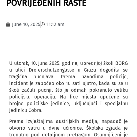
POVRIJEĐENIH RASTE
June 10, 2025
11:12 am
U utorak, 10. juna 2025. godine, u srednjoj školi BORG
u ulici Dreierschutzengasse u Grazu dogodila se
tragična pucnjava. Prema navodima policije,
incident je započeo oko 10 sati ujutro, kada su se u
školi začuli pucnji, što je odmah pokrenulo veliku
policijsku operaciju. Na lice mjesta upućene su
brojne policijske jedinice, uključujući i specijalnu
jedinicu Cobra.
Prema izvještajima austrijskih medija, napadač je
otvorio vatru u dvije učionice. Školska zgrada je
trenutno pod detaljnom pretragom. Osumnjičeni je