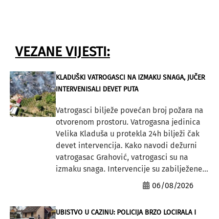
VEZANE VIJESTI:
KLADUŠKI VATROGASCI NA IZMAKU SNAGA, JUČER
INTERVENISALI DEVET PUTA
Vatrogasci bilježe povećan broj požara na
otvorenom prostoru. Vatrogasna jedinica
Velika Kladuša u protekla 24h bilježi čak
devet intervencija. Kako navodi dežurni
vatrogasac Grahović, vatrogasci su na
izmaku snaga. Intervencije su zabilježene...
06/08/2026
UBISTVO U CAZINU: POLICIJA BRZO LOCIRALA I