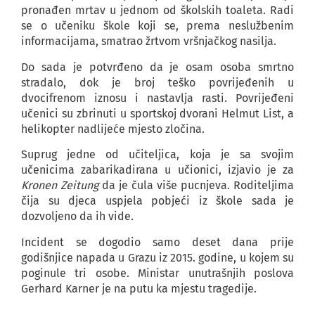
pronađen mrtav u jednom od školskih toaleta. Radi
se o učeniku škole koji se, prema neslužbenim
informacijama, smatrao žrtvom vršnjačkog nasilja.
Do sada je potvrđeno da je osam osoba smrtno
stradalo, dok je broj teško povrijeđenih u
dvocifrenom iznosu i nastavlja rasti. Povrijeđeni
učenici su zbrinuti u sportskoj dvorani Helmut List, a
helikopter nadlijeće mjesto zločina.
Suprug jedne od učiteljica, koja je sa svojim
učenicima zabarikadirana u učionici, izjavio je za
Kronen Zeitung
da je čula više pucnjeva. Roditeljima
čija su djeca uspjela pobjeći iz škole sada je
dozvoljeno da ih vide.
Incident se dogodio samo deset dana prije
godišnjice napada u Grazu iz 2015. godine, u kojem su
poginule tri osobe. Ministar unutrašnjih poslova
Gerhard Karner je na putu ka mjestu tragedije.