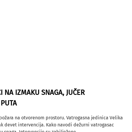
I NA IZMAKU SNAGA, JUČER
 PUTA
 požara na otvorenom prostoru. Vatrogasna jedinica Velika
ak devet intervencija. Kako navodi dežurni vatrogasac
u snaga. Intervencije su zabilježene...