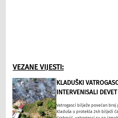
VEZANE VIJESTI:
KLADUŠKI VATROGASC
INTERVENISALI DEVET
Vatrogasci bilježe povećan broj
Kladuša u protekla 24h bilježi č
Grahović, vatrogasci su na izmak