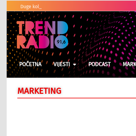
Duge kolone vozila na graničnim pr
POČETNA
VIJESTI
PODCAST
MARK
MARKETING