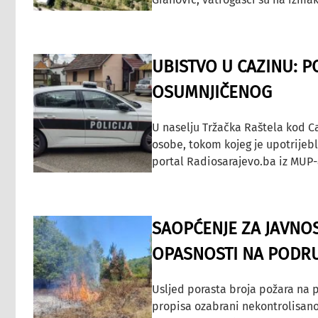
UBISTVO U CAZINU: P
OSUMNJIČENOG
U naselju Tržačka Raštela kod C
osobe, tokom kojeg je upotrijeb
portal Radiosarajevo.ba iz MUP-
SAOPĆENJE ZA JAVNO
OPASNOSTI NA PODRU
Usljed porasta broja požara na p
propisa ozabrani nekontrolisano