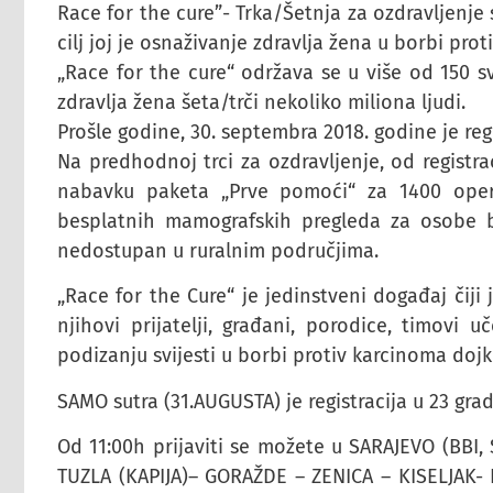
Race for the cure”- Trka/Šetnja za ozdravljenje 
cilj joj je osnaživanje zdravlja žena u borbi pro
„Race for the cure“ održava se u više od 150 s
zdravlja žena šeta/trči nekoliko miliona ljudi.
Prošle godine, 30. septembra 2018. godine je reg
Na predhodnoj trci za ozdravljenje, od registra
nabavku paketa „Prve pomoći“ za 1400 operi
besplatnih mamografskih pregleda za osobe be
nedostupan u ruralnim područjima.
„Race for the Cure“ je jedinstveni događaj čiji 
njihovi prijatelji, građani, porodice, timovi u
podizanju svijesti u borbi protiv karcinoma dojk
SAMO sutra (31.AUGUSTA) je registracija u 23 gra
Od 11:00h prijaviti se možete u SARAJEVO (BBI
TUZLA (KAPIJA)– GORAŽDE – ZENICA – KISELJAK-