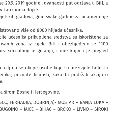
se 29.9. 2019 godine , dvanaesti put održava u BiH, a
tiv karcinoma dojke.
vjetskih gradova, gdje svake godine za unapređenje
istrovano više od 8000 hiljada učesnika.
cije učesnika prikupljena sredstva su iskorištena za
sanih žena iz cijele BiH i obezbjeđeno je 1100
z socijalnog osiguranja, i one kojima je pregled
je cilj da se okupe osobe koje su preživjele bolest i
čenika, poznate ličnosti, kako bi podržali akciju o
e.
da širom Bosne i Hercegovine.
, SCC, FERHADIJA, DOBRINJA)- MOSTAR – BANJA LUKA –
 BUGOJNO – JAJCE – BIHAĆ – BRČKO – LIVNO – ŠIROKI