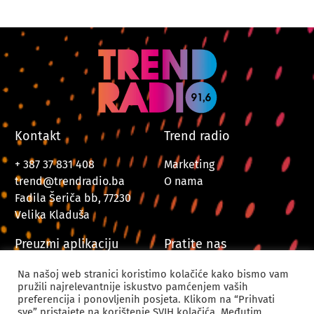
Kontakt
Trend radio
+ 387 37 831 408
Marketing
trend@trendradio.ba
O nama
Fadila Šeriča bb, 77230
Velika Kladuša
Preuzmi aplikaciju
Pratite nas
Na našoj web stranici koristimo kolačiće kako bismo vam
pružili najrelevantnije iskustvo pamćenjem vaših
preferencija i ponovljenih posjeta. Klikom na “Prihvati
sve” pristajete na korištenje SVIH kolačića. Međutim,