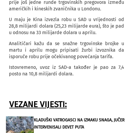
prije još jedne runde trgovinskih pregovora između
američkih i kineskih zvaničnika u Londonu.
U maju je Kina izvezla robu u SAD u vrijednosti od
28,8 milijardi dolara (25,23 milijarde eura), što je pad
u odnosu na 33 milijarde dolara u aprilu.
Analitičari kažu da se snažne trgovinske brojke u
martu i aprilu mogu pripisati žurbi izvoznika da
isporuče robu prije očekivanog povećanja tarifa.
Istovremeno, uvoz iz SAD-a također je pao za 7,4
posto na 10,8 milijardi dolara.
VEZANE VIJESTI:
KLADUŠKI VATROGASCI NA IZMAKU SNAGA, JUČER
INTERVENISALI DEVET PUTA