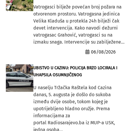
Vatrogasci bilježe povećan broj požara na
otvorenom prostoru. Vatrogasna jedinica
Velika Kladuša u protekla 24h bilježi čak
devet intervencija. Kako navodi dežurni
vatrogasac Grahović, vatrogasci su na
izmaku snaga. Intervencije su zabilježene...
06/08/2026
UBISTVO U CAZINU: POLICIJA BRZO LOCIRALA I
UHAPSILA OSUMNJIČENOG
U naselju Tržačka Raštela kod Cazina
danas, 5. augusta je došlo do sukoba
između dvije osobe, tokom kojeg je
upotrijebljeno hladno oružje. Prema
informacijama za
portal Radiosarajevo.ba iz MUP-a USK,
jedna osoba...