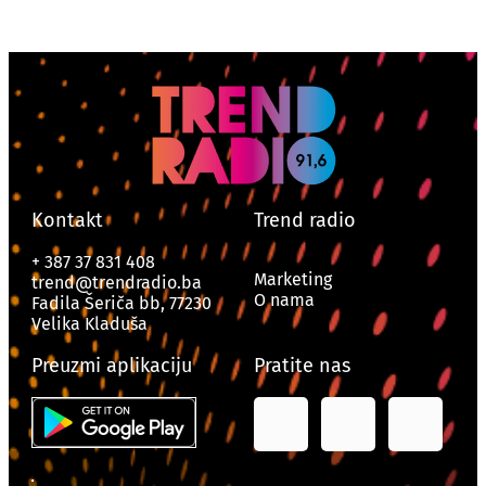
Kontakt
Trend radio
+ 387 37 831 408
Marketing
trend@trendradio.ba
O nama
Fadila Šeriča bb, 77230
Velika Kladuša
Preuzmi aplikaciju
Pratite nas