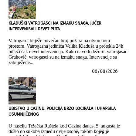
KLADUŠKI VATROGASCI NA IZMAKU SNAGA, JUČER
INTERVENISALI DEVET PUTA
Vatrogasci bilježe povećan broj požara na otvorenom
prostoru. Vatrogasna jedinica Velika Kladuša u protekla 24h
bilježi čak devet intervencija. Kako navodi dežurni vatrogasac
Grahović, vatrogasci su na izmaku snaga. Intervencije su
zabilježene...
06/08/2026
UBISTVO U CAZINU: POLICIJA BRZO LOCIRALA I UHAPSILA
OSUMNJIČENOG
U naselju Tržačka Raštela kod Cazina danas, 5. augusta je
došlo do sukoba između dvije osobe, tokom kojeg je