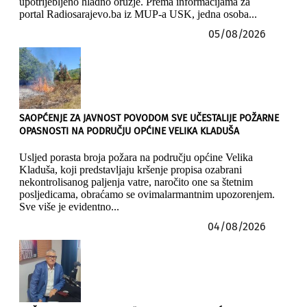
upotrijebljeno hladno oružje. Prema informacijama za
portal Radiosarajevo.ba iz MUP-a USK, jedna osoba...
05/08/2026
SAOPĆENJE ZA JAVNOST POVODOM SVE UČESTALIJE POŽARNE
OPASNOSTI NA PODRUČJU OPĆINE VELIKA KLADUŠA
Usljed porasta broja požara na području općine Velika
Kladuša, koji predstavljaju kršenje propisa ozabrani
nekontrolisanog paljenja vatre, naročito one sa štetnim
posljedicama, obraćamo se ovimalarmantnim upozorenjem.
Sve više je evidentno...
04/08/2026