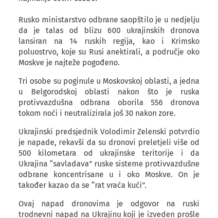
Rusko ministarstvo odbrane saopštilo je u nedjelju
da je talas od blizu 600 ukrajinskih dronova
lansiran na 14 ruskih regija, kao i Krimsko
poluostrvo, koje su Rusi anektirali, a područje oko
Moskve je najteže pogođeno.
Tri osobe su poginule u Moskovskoj oblasti, a jedna
u Belgorodskoj oblasti nakon što je ruska
protivvazdušna odbrana oborila 556 dronova
tokom noći i neutralizirala još 30 nakon zore.
Ukrajinski predsjednik Volodimir Zelenski potvrdio
je napade, rekavši da su dronovi preletjeli više od
500 kilometara od ukrajinske teritorije i da
Ukrajina “savladava” ruske sisteme protivvazdušne
odbrane koncentrisane u i oko Moskve. On je
također kazao da se “rat vraća kući”.
Ovaj napad dronovima je odgovor na ruski
trodnevni napad na Ukrajinu koji je izveden prošle