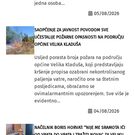
jedna osoba...
05/08/2026
SAOPĆENJE ZA JAVNOST POVODOM SVE
UČESTALIJE POŽARNE OPASNOSTI NA PODRUČJU
OPĆINE VELIKA KLADUŠA
Usljed porasta broja požara na području
općine Velika Kladuša, koji predstavljaju
kršenje propisa ozabrani nekontrolisanog
paljenja vatre, naročito one sa štetnim
posljedicama, obraćamo se
ovimalarmantnim upozorenjem. Sve više je
evidentno...
04/08/2026
NAČELNIK BORIS HORVAT: “NIJE ME SRAMOTA IĆI
OD VRATA DO VRATA I TRAŽITI NOVAC ZA VELIKU