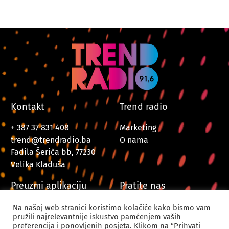
Kontakt
Trend radio
+ 387 37 831 408
Marketing
trend@trendradio.ba
O nama
Fadila Šeriča bb, 77230
Velika Kladuša
Preuzmi aplikaciju
Pratite nas
Na našoj web stranici koristimo kolačiće kako bismo vam
pružili najrelevantnije iskustvo pamćenjem vaših
preferencija i ponovljenih posjeta. Klikom na “Prihvati