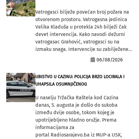
Vatrogasci bilježe povećan broj požara na
otvorenom prostoru. Vatrogasna jedinica
Velika Kladuša u protekla 24h bilježi čak
devet intervencija. Kako navodi dežurni
vatrogasac Grahović, vatrogasci su na
izmaku snaga. Intervencije su zabilježene...
06/08/2026
UBISTVO U CAZINU: POLICIJA BRZO LOCIRALA I
UHAPSILA OSUMNJIČENOG
U naselju Tržačka Raštela kod Cazina
danas, 5. augusta je došlo do sukoba
između dvije osobe, tokom kojeg je
upotrijebljeno hladno oružje. Prema
informacijama za
portal Radiosarajevo.ba iz MUP-a USK,