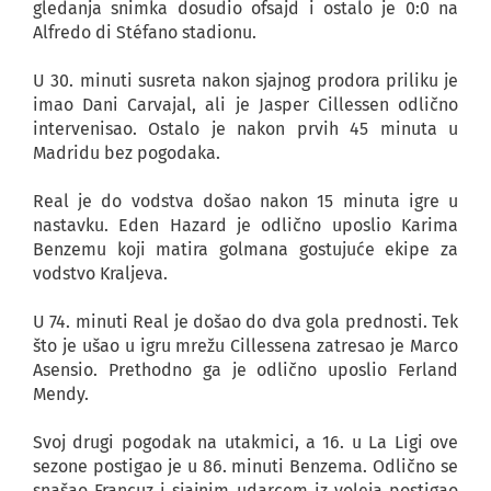
gledanja snimka dosudio ofsajd i ostalo je 0:0 na
Alfredo di Stéfano stadionu.
U 30. minuti susreta nakon sjajnog prodora priliku je
imao Dani Carvajal, ali je Jasper Cillessen odlično
intervenisao. Ostalo je nakon prvih 45 minuta u
Madridu bez pogodaka.
Real je do vodstva došao nakon 15 minuta igre u
nastavku. Eden Hazard je odlično uposlio Karima
Benzemu koji matira golmana gostujuće ekipe za
vodstvo Kraljeva.
U 74. minuti Real je došao do dva gola prednosti. Tek
što je ušao u igru mrežu Cillessena zatresao je Marco
Asensio. Prethodno ga je odlično uposlio Ferland
Mendy.
Svoj drugi pogodak na utakmici, a 16. u La Ligi ove
sezone postigao je u 86. minuti Benzema. Odlično se
snašao Francuz i sjajnim udarcem iz voleja postigao