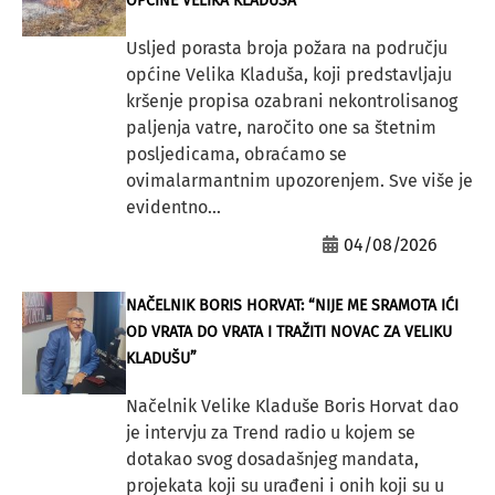
OPĆINE VELIKA KLADUŠA
Usljed porasta broja požara na području
općine Velika Kladuša, koji predstavljaju
kršenje propisa ozabrani nekontrolisanog
paljenja vatre, naročito one sa štetnim
posljedicama, obraćamo se
ovimalarmantnim upozorenjem. Sve više je
evidentno...
04/08/2026
NAČELNIK BORIS HORVAT: “NIJE ME SRAMOTA IĆI
OD VRATA DO VRATA I TRAŽITI NOVAC ZA VELIKU
KLADUŠU”
Načelnik Velike Kladuše Boris Horvat dao
je intervju za Trend radio u kojem se
dotakao svog dosadašnjeg mandata,
projekata koji su urađeni i onih koji su u