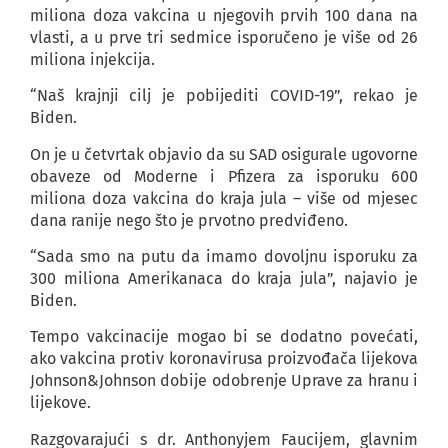
miliona doza vakcina u njegovih prvih 100 dana na
vlasti, a u prve tri sedmice isporučeno je više od 26
miliona injekcija.
“Naš krajnji cilj je pobijediti COVID-19”, rekao je
Biden.
On je u četvrtak objavio da su SAD osigurale ugovorne
obaveze od Moderne i Pfizera za isporuku 600
miliona doza vakcina do kraja jula – više od mjesec
dana ranije nego što je prvotno predviđeno.
“Sada smo na putu da imamo dovoljnu isporuku za
300 miliona Amerikanaca do kraja jula”, najavio je
Biden.
Tempo vakcinacije mogao bi se dodatno povećati,
ako vakcina protiv koronavirusa proizvođača lijekova
Johnson&Johnson dobije odobrenje Uprave za hranu i
lijekove.
Razgovarajući s dr. Anthonyjem Faucijem, glavnim