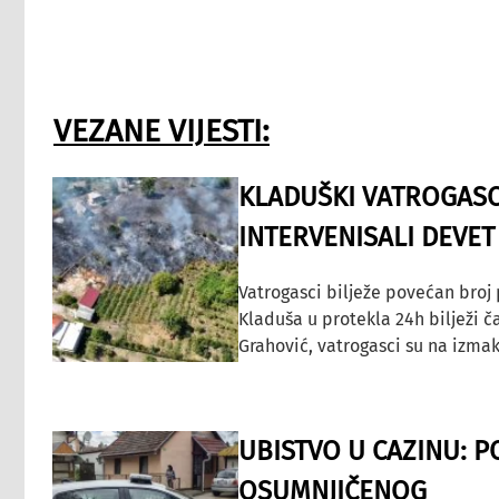
VEZANE VIJESTI:
KLADUŠKI VATROGASC
INTERVENISALI DEVET
Vatrogasci bilježe povećan broj
Kladuša u protekla 24h bilježi č
Grahović, vatrogasci su na izmak
UBISTVO U CAZINU: P
OSUMNJIČENOG