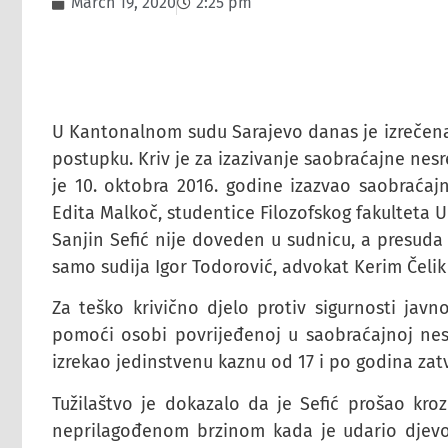
March 19, 2020
2:25 pm
U Kantonalnom sudu Sarajevo danas je izrečen
postupku. Kriv je za izazivanje saobraćajne nesr
je 10. oktobra 2016. godine izazvao saobraćaj
Edita Malkoč, studentice Filozofskog fakulteta U
Sanjin Sefić nije doveden u sudnicu, a presuda j
samo sudija Igor Todorović, advokat Kerim Čelik 
Za teško krivično djelo protiv sigurnosti jav
pomoći osobi povrijeđenoj u saobraćajnoj nesr
izrekao jedinstvenu kaznu od 17 i po godina zat
Tužilaštvo je dokazalo da je Sefić prošao kro
neprilagođenom brzinom kada je udario djevoj