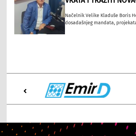
VRATA I TRAŽITI NOV
Načelnik Velike Kladuše Boris H
dosadašnjeg mandata, projekata ko