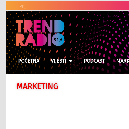
Problem električnih ro
POČETNA
VIJESTI
PODCAST
MARK
MARKETING