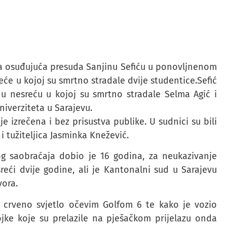
a osuđujuća presuda Sanjinu Sefiću u ponovljnenom
eće u kojoj su smrtno stradale dvije studentice.Sefić
nu nesreću u kojoj su smrtno stradale Selma Agić i
niverziteta u Sarajevu.
e izrečena i bez prisustva publike. U sudnici su bili
i tužiteljica Jasminka Knežević.
nog saobraćaja dobio je 16 godina, za neukazivanje
eći dvije godine, ali je Kantonalni sud u Sarajevu
vora.
z crveno svjetlo očevim Golfom 6 te kako je vozio
ke koje su prelazile na pješačkom prijelazu onda