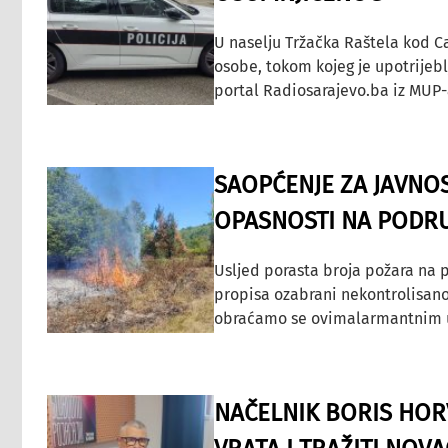
U naselju Tržačka Raštela kod C
osobe, tokom kojeg je upotrijeb
portal Radiosarajevo.ba iz MUP-
SAOPĆENJE ZA JAVNO
OPASNOSTI NA PODRU
Usljed porasta broja požara na p
propisa ozabrani nekontrolisano
obraćamo se ovimalarmantnim up
NAČELNIK BORIS HORV