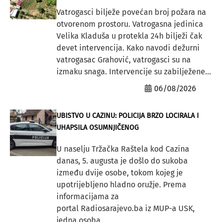
Vatrogasci bilježe povećan broj požara na
otvorenom prostoru. Vatrogasna jedinica
Velika Kladuša u protekla 24h bilježi čak
devet intervencija. Kako navodi dežurni
vatrogasac Grahović, vatrogasci su na
izmaku snaga. Intervencije su zabilježene...
06/08/2026
UBISTVO U CAZINU: POLICIJA BRZO LOCIRALA I
UHAPSILA OSUMNJIČENOG
U naselju Tržačka Raštela kod Cazina
danas, 5. augusta je došlo do sukoba
između dvije osobe, tokom kojeg je
upotrijebljeno hladno oružje. Prema
informacijama za
portal Radiosarajevo.ba iz MUP-a USK,
jedna osoba...