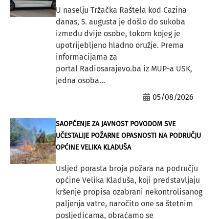
U naselju Tržačka Raštela kod Cazina
danas, 5. augusta je došlo do sukoba
između dvije osobe, tokom kojeg je
upotrijebljeno hladno oružje. Prema
informacijama za
portal Radiosarajevo.ba iz MUP-a USK,
jedna osoba...
05/08/2026
SAOPĆENJE ZA JAVNOST POVODOM SVE
UČESTALIJE POŽARNE OPASNOSTI NA PODRUČJU
OPĆINE VELIKA KLADUŠA
Usljed porasta broja požara na području
općine Velika Kladuša, koji predstavljaju
kršenje propisa ozabrani nekontrolisanog
paljenja vatre, naročito one sa štetnim
posljedicama, obraćamo se