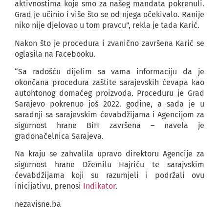
aktivnostima koje smo za našeg mandata pokrenuli.
Grad je učinio i više što se od njega očekivalo. Ranije
niko nije djelovao u tom pravcu”, rekla je tada Karić.
Nakon što je procedura i zvanično završena Karić se
oglasila na Facebooku.
“Sa radošću dijelim sa vama informaciju da je
okončana procedura zaštite sarajevskih ćevapa kao
autohtonog domaćeg proizvoda. Proceduru je Grad
Sarajevo pokrenuo još 2022. godine, a sada je u
saradnji sa sarajevskim ćevabdžijama i Agencijom za
sigurnost hrane BiH završena – navela je
gradonačelnica Sarajeva.
Na kraju se zahvalila upravo direktoru Agencije za
sigurnost hrane Džemilu Hajriću te sarajvskim
ćevabdžijama koji su razumjeli i podržali ovu
inicijativu, prenosi
Indikator
.
nezavisne.ba