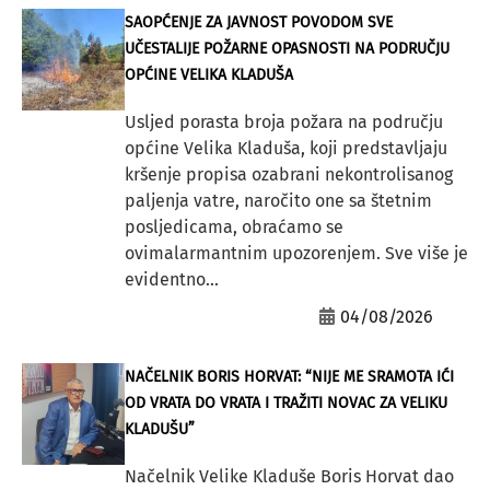
SAOPĆENJE ZA JAVNOST POVODOM SVE
UČESTALIJE POŽARNE OPASNOSTI NA PODRUČJU
OPĆINE VELIKA KLADUŠA
Usljed porasta broja požara na području
općine Velika Kladuša, koji predstavljaju
kršenje propisa ozabrani nekontrolisanog
paljenja vatre, naročito one sa štetnim
posljedicama, obraćamo se
ovimalarmantnim upozorenjem. Sve više je
evidentno...
04/08/2026
NAČELNIK BORIS HORVAT: “NIJE ME SRAMOTA IĆI
OD VRATA DO VRATA I TRAŽITI NOVAC ZA VELIKU
KLADUŠU”
Načelnik Velike Kladuše Boris Horvat dao