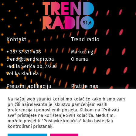
Kontakt
Trend radio
+ 387 37 831 408
Marketing
trend@trendradio.ba
O nama
Fadila Šeriča bb, 77230
Velika Kladuša
Preuzmi aplikaciju
Pratite nas
Na našoj web stranici koristimo kolačiće kako bismo vam
pružili najrelevantnije iskustvo pamćenjem vaših
preferencija i ponovljenih posjeta. Klikom na “Prihvati
sve” pristajete na korištenje SVIH kolačića. Međutim,
možete posjetiti "Postavke kolačića" kako biste dali
kontrolirani pristanak.
© 2024. Trend Radio Velika Kladuša. Sva prava zadržana.