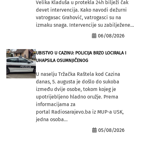
Velika Kladuša u protekla 24h bilježi čak
devet intervencija. Kako navodi dežurni
vatrogasac Grahović, vatrogasci su na
izmaku snaga. Intervencije su zabilježene...
06/08/2026
UBISTVO U CAZINU: POLICIJA BRZO LOCIRALA I
UHAPSILA OSUMNJIČENOG
U naselju Tržačka Raštela kod Cazina
danas, 5. augusta je došlo do sukoba
između dvije osobe, tokom kojeg je
upotrijebljeno hladno oružje. Prema
informacijama za
portal Radiosarajevo.ba iz MUP-a USK,
jedna osoba...
05/08/2026