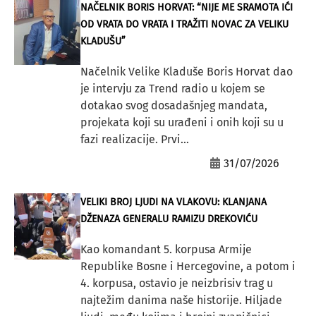
NAČELNIK BORIS HORVAT: “NIJE ME SRAMOTA IĆI
OD VRATA DO VRATA I TRAŽITI NOVAC ZA VELIKU
KLADUŠU”
Načelnik Velike Kladuše Boris Horvat dao
je intervju za Trend radio u kojem se
dotakao svog dosadašnjeg mandata,
projekata koji su urađeni i onih koji su u
fazi realizacije. Prvi...
31/07/2026
VELIKI BROJ LJUDI NA VLAKOVU: KLANJANA
DŽENAZA GENERALU RAMIZU DREKOVIĆU
Kao komandant 5. korpusa Armije
Republike Bosne i Hercegovine, a potom i
4. korpusa, ostavio je neizbrisiv trag u
najtežim danima naše historije. Hiljade