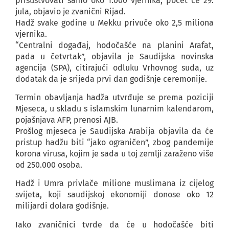
prisustvovati samo oko 1.000 vjernika, počet će 29.
jula, objavio je zvanični Rijad.
Hadž svake godine u Mekku privuče oko 2,5 miliona
vjernika.
“Centralni događaj, hodočašće na planini Arafat,
pada u četvrtak”, objavila je Saudijska novinska
agencija (SPA), citirajući odluku Vrhovnog suda, uz
dodatak da je srijeda prvi dan godišnje ceremonije.
Termin obavljanja hadža utvrđuje se prema poziciji
Mjeseca, u skladu s islamskim lunarnim kalendarom,
pojašnjava AFP, prenosi AJB.
Prošlog mjeseca je Saudijska Arabija objavila da će
pristup hadžu biti “jako ograničen”, zbog pandemije
korona virusa, kojim je sada u toj zemlji zaraženo više
od 250.000 osoba.
Hadž i Umra privlače milione muslimana iz cijelog
svijeta, koji saudijskoj ekonomiji donose oko 12
milijardi dolara godišnje.
Iako zvaničnici tvrde da će u hodočašće biti