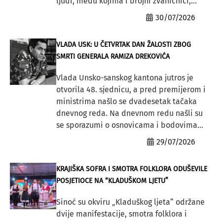
ljudi, među kojima i brojni zvaničnici,...
30/07/2026
VLADA USK: U ČETVRTAK DAN ŽALOSTI ZBOG
SMRTI GENERALA RAMIZA DREKOVIĆA
Vlada Unsko-sanskog kantona jutros je
otvorila 48. sjednicu, a pred premijerom i
ministrima našlo se dvadesetak tačaka
dnevnog reda. Na dnevnom redu našli su
se sporazumi o osnovicama i bodovima...
29/07/2026
KRAJIŠKA SOFRA I SMOTRA FOLKLORA ODUŠEVILE
POSJETIOCE NA “KLADUŠKOM LJETU”
Sinoć su okviru „Kladuškog ljeta“ održane
dvije manifestacije, smotra folklora i