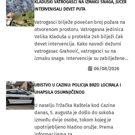
KLADUŠKI VATROGASCI NA IZMAKU SNAGA, JUČER
INTERVENISALI DEVET PUTA
Vatrogasci bilježe povećan broj požara na
otvorenom prostoru. Vatrogasna jedinica
Velika Kladuša u protekla 24h bilježi čak
devet intervencija. Kako navodi dežurni
vatrogasac Grahović, vatrogasci su na
izmaku snaga. Intervencije su zabilježene...
06/08/2026
UBISTVO U CAZINU: POLICIJA BRZO LOCIRALA I
UHAPSILA OSUMNJIČENOG
U naselju Tržačka Raštela kod Cazina
danas, 5. augusta je došlo do sukoba
između dvije osobe, tokom kojeg je
upotrijebljeno hladno oružje. Prema
informacijama za