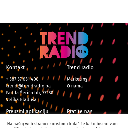
Kontakt
Trend radio
+ 387 37 831 408
Marketing
trend@trendradio.ba
O nama
Fadila Šeriča bb, 77230
Velika Kladuša
Preuzmi aplikaciju
Pratite nas
Na našoj web stranici koristimo kolačiće kako bismo vam