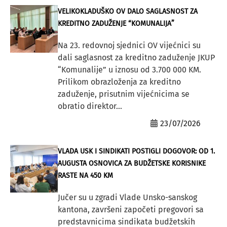
VELIKOKLADUŠKO OV DALO SAGLASNOST ZA
KREDITNO ZADUŽENJE “KOMUNALIJA”
Na 23. redovnoj sjednici OV vijećnici su
dali saglasnost za kreditno zaduženje JKUP
“Komunalije” u iznosu od 3.700 000 KM.
Prilikom obrazloženja za kreditno
zaduženje, prisutnim vijećnicima se
obratio direktor...
23/07/2026
VLADA USK I SINDIKATI POSTIGLI DOGOVOR: OD 1.
AUGUSTA OSNOVICA ZA BUDŽETSKE KORISNIKE
RASTE NA 450 KM
Jučer su u zgradi Vlade Unsko-sanskog
kantona, završeni započeti pregovori sa
predstavnicima sindikata budžetskih