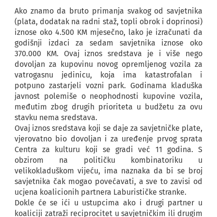
Ako znamo da bruto primanja svakog od savjetnika
(plata, dodatak na radni staž, topli obrok i doprinosi)
iznose oko 4.500 KM mjesečno, lako je izračunati da
godišnji izdaci za sedam savjetnika iznose oko
370.000 KM. Ovaj iznos sredstava je i više nego
dovoljan za kupovinu novog opremljenog vozila za
vatrogasnu jedinicu, koja ima katastrofalan i
potpuno zastarjeli vozni park. Godinama kladuška
javnost polemiše o neophodnosti kupovine vozila,
međutim zbog drugih prioriteta u budžetu za ovu
stavku nema sredstava.
Ovaj iznos sredstava koji se daje za savjetničke plate,
vjerovatno bio dovoljan i za uređenje prvog sprata
Centra za kulturu koji se gradi već 11 godina. S
obzirom na političku kombinatoriku u
velikokladuškom vijeću, ima naznaka da bi se broj
savjetnika čak mogao povećavati, a sve to zavisi od
ucjena koalicionih partnera Laburističke stranke.
Dokle će se ići u ustupcima ako i drugi partner u
koaliciji zatraži reciprocitet u savjetničkim ili drugim