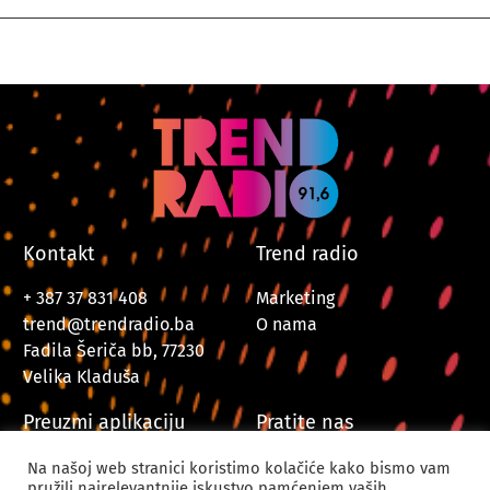
Kontakt
Trend radio
+ 387 37 831 408
Marketing
trend@trendradio.ba
O nama
Fadila Šeriča bb, 77230
Velika Kladuša
Preuzmi aplikaciju
Pratite nas
Na našoj web stranici koristimo kolačiće kako bismo vam
pružili najrelevantnije iskustvo pamćenjem vaših