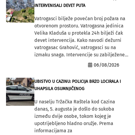
INTERVENISALI DEVET PUTA
Vatrogasci bilježe povećan broj požara na
otvorenom prostoru. Vatrogasna jedinica
Velika Kladuša u protekla 24h bilježi čak
devet intervencija. Kako navodi dežurni
vatrogasac Grahović, vatrogasci su na
izmaku snaga. Intervencije su zabilježene...
06/08/2026
UBISTVO U CAZINU: POLICIJA BRZO LOCIRALA I
UHAPSILA OSUMNJIČENOG
U naselju Tržačka Raštela kod Cazina
danas, 5. augusta je došlo do sukoba
između dvije osobe, tokom kojeg je
upotrijebljeno hladno oružje. Prema
informacijama za