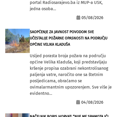
portal Radiosarajevo.ba iz MUP-a USK,
jedna osoba...
05/08/2026
SAOPĆENJE ZA JAVNOST POVODOM SVE
UČESTALIJE POŽARNE OPASNOSTI NA PODRUČJU
OPĆINE VELIKA KLADUŠA
Usljed porasta broja požara na području
općine Velika Kladuša, koji predstavljaju
kršenje propisa ozabrani nekontrolisanog
paljenja vatre, naročito one sa štetnim
posljedicama, obraćamo se
ovimalarmantnim upozorenjem. Sve više je
evidentno...
04/08/2026
NAČELNIK BORIS HORVAT: “NIJE ME SRAMOTA IĆI