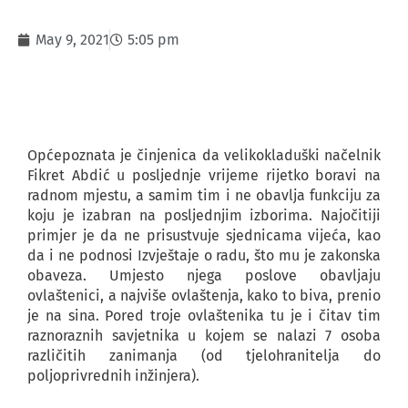
May 9, 2021
5:05 pm
Općepoznata je činjenica da velikokladuški načelnik
Fikret Abdić u posljednje vrijeme rijetko boravi na
radnom mjestu, a samim tim i ne obavlja funkciju za
koju je izabran na posljednjim izborima. Najočitiji
primjer je da ne prisustvuje sjednicama vijeća, kao
da i ne podnosi Izvještaje o radu, što mu je zakonska
obaveza. Umjesto njega poslove obavljaju
ovlaštenici, a najviše ovlaštenja, kako to biva, prenio
je na sina. Pored troje ovlaštenika tu je i čitav tim
raznoraznih savjetnika u kojem se nalazi 7 osoba
različitih zanimanja (od tjelohranitelja do
poljoprivrednih inžinjera).