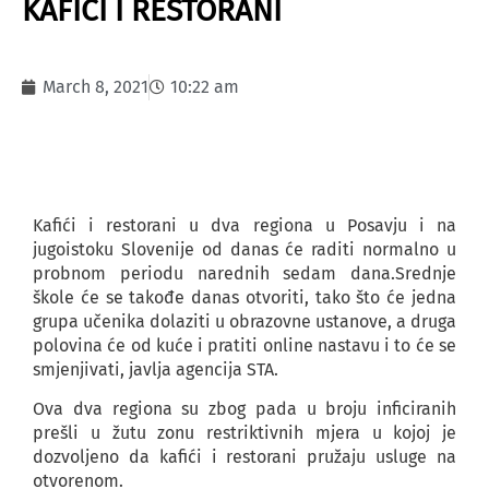
KAFIĆI I RESTORANI
March 8, 2021
10:22 am
Kafići i restorani u dva regiona u Posavju i na
jugoistoku Slovenije od danas će raditi normalno u
probnom periodu narednih sedam dana.Srednje
škole će se takođe danas otvoriti, tako što će jedna
grupa učenika dolaziti u obrazovne ustanove, a druga
polovina će od kuće i pratiti online nastavu i to će se
smjenjivati, javlja agencija STA.
Ova dva regiona su zbog pada u broju inficiranih
prešli u žutu zonu restriktivnih mjera u kojoj je
dozvoljeno da kafići i restorani pružaju usluge na
otvorenom.