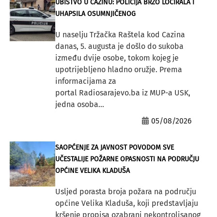
UBISTVO U CAZINU: POLICIJA BRZO LOCIRALA I
UHAPSILA OSUMNJIČENOG
U naselju Tržačka Raštela kod Cazina
danas, 5. augusta je došlo do sukoba
između dvije osobe, tokom kojeg je
upotrijebljeno hladno oružje. Prema
informacijama za
portal Radiosarajevo.ba iz MUP-a USK,
jedna osoba...
05/08/2026
SAOPĆENJE ZA JAVNOST POVODOM SVE
UČESTALIJE POŽARNE OPASNOSTI NA PODRUČJU
OPĆINE VELIKA KLADUŠA
Usljed porasta broja požara na području
općine Velika Kladuša, koji predstavljaju
kršenje propisa ozabrani nekontrolisanog