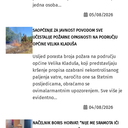
jedna osoba...
05/08/2026
SAOPĆENJE ZA JAVNOST POVODOM SVE
UČESTALIJE POŽARNE OPASNOSTI NA PODRUČJU
OPĆINE VELIKA KLADUŠA
Usljed porasta broja požara na području
općine Velika Kladuša, koji predstavljaju
kršenje propisa ozabrani nekontrolisanog
paljenja vatre, naročito one sa štetnim
posljedicama, obraćamo se
ovimalarmantnim upozorenjem. Sve više je
evidentno...
04/08/2026
NAČELNIK BORIS HORVAT: “NIJE ME SRAMOTA IĆI