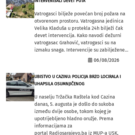
INTERVENISALI DEVET PUTA
Vatrogasci bilježe povećan broj požara na
otvorenom prostoru. Vatrogasna jedinica
Velika Kladuša u protekla 24h bilježi čak
devet intervencija. Kako navodi dežurni
vatrogasac Grahović, vatrogasci su na
izmaku snaga. Intervencije su zabilježene...
06/08/2026
UBISTVO U CAZINU: POLICIJA BRZO LOCIRALA I
UHAPSILA OSUMNJIČENOG
U naselju Tržačka Raštela kod Cazina
danas, 5. augusta je došlo do sukoba
između dvije osobe, tokom kojeg je
upotrijebljeno hladno oružje. Prema
informacijama za
portal Radiosarajevo.ba iz MUP-a USK,