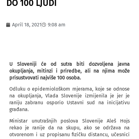
DO 100 LJUDI
April 18, 2021
9:08 am
U Sloveniji će od sutra biti dozvoljena javna
okupljanja, mitinzi i priredbe, ali na njima može
prisustvovati najviše 100 osoba.
Odluku o epidemiološkom mjerama, koje se odnose
na okupljanja, Vlada Slovenije izmijenila je jer je
raniju zabranu osporio Ustavni sud na inicijativu
građana.
Ministar unutrašnjih poslova Slovenije Aleš Hojs
rekao je ranije da na skupu, ako se održava na
otvorenom i uz propisanu fizičku distancu, učesnici