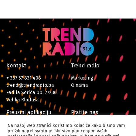
Kontakt
Trend radio
+ 387 37 831 408
Marketing
trend@trendradio.ba
O nama
Fadila Šeriča bb, 77230
Velika Kladuša
Preuzmi aplikaciju
Pratite nas
Na našoj web stranici koristimo kolačiće kako bismo vam
pružili najrelevantnije iskustvo pamćenjem vaših