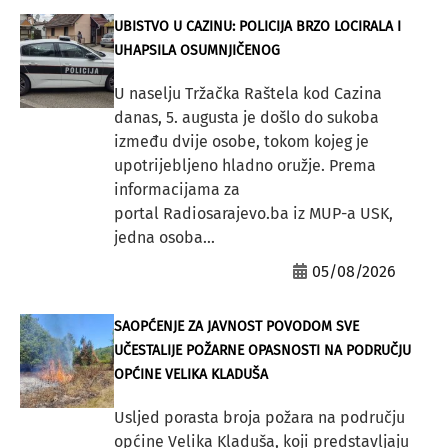
UBISTVO U CAZINU: POLICIJA BRZO LOCIRALA I
UHAPSILA OSUMNJIČENOG
U naselju Tržačka Raštela kod Cazina
danas, 5. augusta je došlo do sukoba
između dvije osobe, tokom kojeg je
upotrijebljeno hladno oružje. Prema
informacijama za
portal Radiosarajevo.ba iz MUP-a USK,
jedna osoba...
05/08/2026
SAOPĆENJE ZA JAVNOST POVODOM SVE
UČESTALIJE POŽARNE OPASNOSTI NA PODRUČJU
OPĆINE VELIKA KLADUŠA
Usljed porasta broja požara na području
općine Velika Kladuša, koji predstavljaju