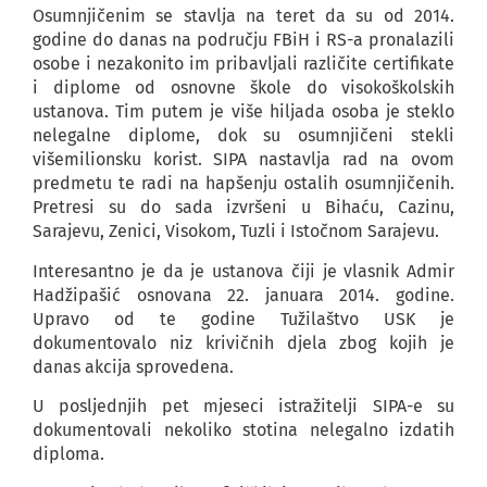
Osumnjičenim se stavlja na teret da su od 2014.
godine do danas na području FBiH i RS-a pronalazili
osobe i nezakonito im pribavljali različite certifikate
i diplome od osnovne škole do visokoškolskih
ustanova. Tim putem je više hiljada osoba je steklo
nelegalne diplome, dok su osumnjičeni stekli
višemilionsku korist. SIPA nastavlja rad na ovom
predmetu te radi na hapšenju ostalih osumnjičenih.
Pretresi su do sada izvršeni u Bihaću, Cazinu,
Sarajevu, Zenici, Visokom, Tuzli i Istočnom Sarajevu.
Interesantno je da je ustanova čiji je vlasnik Admir
Hadžipašić osnovana 22. januara 2014. godine.
Upravo od te godine Tužilaštvo USK je
dokumentovalo niz krivičnih djela zbog kojih je
danas akcija sprovedena.
U posljednjih pet mjeseci istražitelji SIPA-e su
dokumentovali nekoliko stotina nelegalno izdatih
diploma.