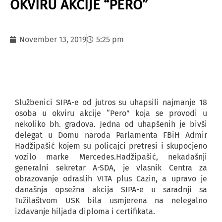
OKVIRU AKCIJE “PERO”
November 13, 2019
5:25 pm
Službenici SIPA-e od jutros su uhapsili najmanje 18
osoba u okviru akcije “Pero” koja se provodi u
nekoliko bh. gradova. Jedna od uhapšenih je bivši
delegat u Domu naroda Parlamenta FBiH Admir
Hadžipašić kojem su policajci pretresi i skupocjeno
vozilo marke Mercedes.Hadžipašić, nekadašnji
generalni sekretar A-SDA, je vlasnik Centra za
obrazovanje odraslih VITA plus Cazin, a upravo je
današnja opsežna akcija SIPA-e u saradnji sa
Tužilaštvom USK bila usmjerena na nelegalno
izdavanje hiljada diploma i certifikata.