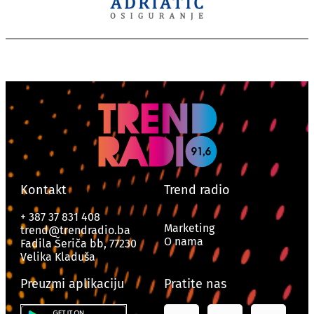
Kontakt
Trend radio
+ 387 37 831 408
Marketing
trend@trendradio.ba
O nama
Fadila Šeriča bb, 77230
Velika Kladuša
Preuzmi aplikaciju
Pratite nas