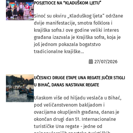
POSJETIOCE NA “KLADUŠKOM LJETU”
Sinoć su okviru „Kladuškog ljeta“ održane
dvije manifestacije, smotra folklora i
krajiška sofra.I ove godine veliki interes
građana izazvala je Krajiška sofra, koja je
još jednom pokazala bogatstvo
tradicionalne krajiške...
27/07/2026
UČESNICI DRUGE ETAPE UNA REGATE JUČER STIGLI
U BIHAĆ, DANAS NASTAVAK REGATE
Ulaskom više od hiljadu veslača u Bihać,
pod veličanstvenom bakljadom i
ovacijama okupljenih građana, danas je
okončan drugi dan 51. Internacionalne
turističke Una regate - jedne od