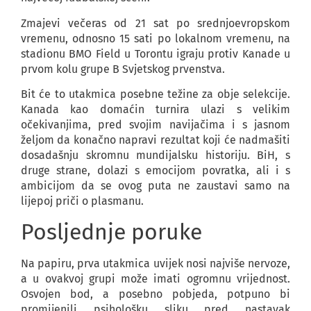
Zmajevi večeras od 21 sat po srednjoevropskom
vremenu, odnosno 15 sati po lokalnom vremenu, na
stadionu BMO Field u Torontu igraju protiv Kanade u
prvom kolu grupe B Svjetskog prvenstva.
Bit će to utakmica posebne težine za obje selekcije.
Kanada kao domaćin turnira ulazi s velikim
očekivanjima, pred svojim navijačima i s jasnom
željom da konačno napravi rezultat koji će nadmašiti
dosadašnju skromnu mundijalsku historiju. BiH, s
druge strane, dolazi s emocijom povratka, ali i s
ambicijom da se ovog puta ne zaustavi samo na
lijepoj priči o plasmanu.
Posljednje poruke
Na papiru, prva utakmica uvijek nosi najviše nervoze,
a u ovakvoj grupi može imati ogromnu vrijednost.
Osvojen bod, a posebno pobjeda, potpuno bi
promijenili psihološku sliku pred nastavak