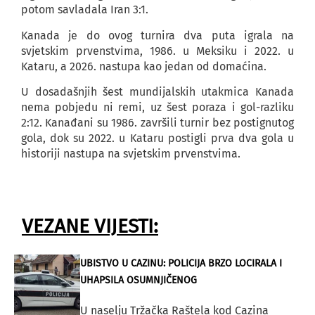
potom savladala Iran 3:1.
Kanada je do ovog turnira dva puta igrala na
svjetskim prvenstvima, 1986. u Meksiku i 2022. u
Kataru, a 2026. nastupa kao jedan od domaćina.
U dosadašnjih šest mundijalskih utakmica Kanada
nema pobjedu ni remi, uz šest poraza i gol-razliku
2:12. Kanađani su 1986. završili turnir bez postignutog
gola, dok su 2022. u Kataru postigli prva dva gola u
historiji nastupa na svjetskim prvenstvima.
VEZANE VIJESTI:
UBISTVO U CAZINU: POLICIJA BRZO LOCIRALA I
UHAPSILA OSUMNJIČENOG
U naselju Tržačka Raštela kod Cazina