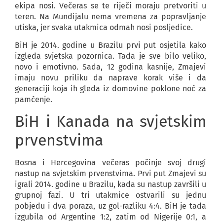
ekipa nosi. Večeras se te riječi moraju pretvoriti u
teren. Na Mundijalu nema vremena za popravljanje
utiska, jer svaka utakmica odmah nosi posljedice.
BiH je 2014. godine u Brazilu prvi put osjetila kako
izgleda svjetska pozornica. Tada je sve bilo veliko,
novo i emotivno. Sada, 12 godina kasnije, Zmajevi
imaju novu priliku da naprave korak više i da
generaciji koja ih gleda iz domovine poklone noć za
pamćenje.
BiH i Kanada na svjetskim
prvenstvima
Bosna i Hercegovina večeras počinje svoj drugi
nastup na svjetskim prvenstvima. Prvi put Zmajevi su
igrali 2014. godine u Brazilu, kada su nastup završili u
grupnoj fazi. U tri utakmice ostvarili su jednu
pobjedu i dva poraza, uz gol-razliku 4:4. BiH je tada
izgubila od Argentine 1:2, zatim od Nigerije 0:1, a