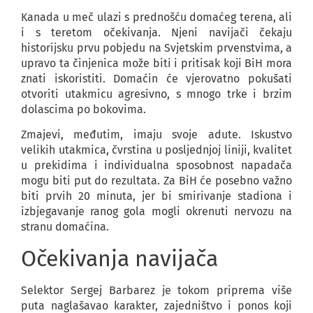
Kanada u meč ulazi s prednošću domaćeg terena, ali
i s teretom očekivanja. Njeni navijači čekaju
historijsku prvu pobjedu na Svjetskim prvenstvima, a
upravo ta činjenica može biti i pritisak koji BiH mora
znati iskoristiti. Domaćin će vjerovatno pokušati
otvoriti utakmicu agresivno, s mnogo trke i brzim
dolascima po bokovima.
Zmajevi, međutim, imaju svoje adute. Iskustvo
velikih utakmica, čvrstina u posljednjoj liniji, kvalitet
u prekidima i individualna sposobnost napadača
mogu biti put do rezultata. Za BiH će posebno važno
biti prvih 20 minuta, jer bi smirivanje stadiona i
izbjegavanje ranog gola mogli okrenuti nervozu na
stranu domaćina.
Očekivanja navijača
Selektor Sergej Barbarez je tokom priprema više
puta naglašavao karakter, zajedništvo i ponos koji