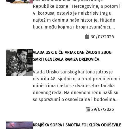
Republike Bosne i Hercegovine, a potom i
4. korpusa, ostavio je neizbrisiv trag u
najtežim danima naše historije. Hiljade
ljudi, među kojima i brojni zvaničnici,...
30/07/2026
VLADA USK: U ČETVRTAK DAN ŽALOSTI ZBOG
SMRTI GENERALA RAMIZA DREKOVIĆA
Vlada Unsko-sanskog kantona jutros je
otvorila 48. sjednicu, a pred premijerom i
ministrima našlo se dvadesetak tačaka
dnevnog reda. Na dnevnom redu našli su
se sporazumi o osnovicama i bodovima...
29/07/2026
KRAJIŠKA SOFRA I SMOTRA FOLKLORA ODUŠEVILE