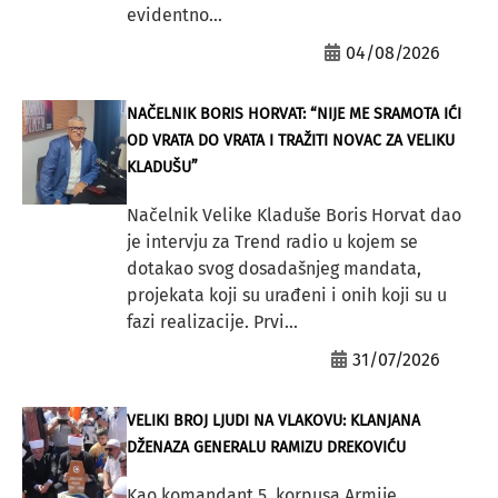
evidentno...
04/08/2026
NAČELNIK BORIS HORVAT: “NIJE ME SRAMOTA IĆI
OD VRATA DO VRATA I TRAŽITI NOVAC ZA VELIKU
KLADUŠU”
Načelnik Velike Kladuše Boris Horvat dao
je intervju za Trend radio u kojem se
dotakao svog dosadašnjeg mandata,
projekata koji su urađeni i onih koji su u
fazi realizacije. Prvi...
31/07/2026
VELIKI BROJ LJUDI NA VLAKOVU: KLANJANA
DŽENAZA GENERALU RAMIZU DREKOVIĆU
Kao komandant 5. korpusa Armije