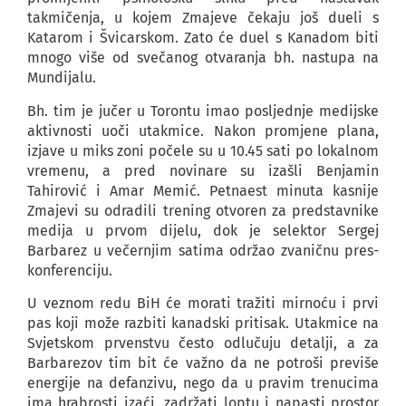
takmičenja, u kojem Zmajeve čekaju još dueli s
Katarom i Švicarskom. Zato će duel s Kanadom biti
mnogo više od svečanog otvaranja bh. nastupa na
Mundijalu.
Bh. tim je jučer u Torontu imao posljednje medijske
aktivnosti uoči utakmice. Nakon promjene plana,
izjave u miks zoni počele su u 10.45 sati po lokalnom
vremenu, a pred novinare su izašli Benjamin
Tahirović i Amar Memić. Petnaest minuta kasnije
Zmajevi su odradili trening otvoren za predstavnike
medija u prvom dijelu, dok je selektor Sergej
Barbarez u večernjim satima održao zvaničnu pres-
konferenciju.
U veznom redu BiH će morati tražiti mirnoću i prvi
pas koji može razbiti kanadski pritisak. Utakmice na
Svjetskom prvenstvu često odlučuju detalji, a za
Barbarezov tim bit će važno da ne potroši previše
energije na defanzivu, nego da u pravim trenucima
ima hrabrosti izaći, zadržati loptu i napasti prostor