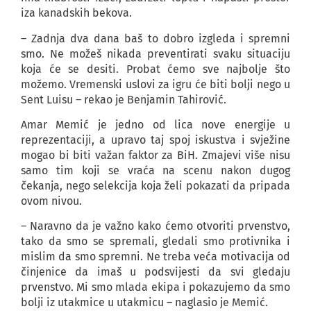
iza kanadskih bekova.
– Zadnja dva dana baš to dobro izgleda i spremni
smo. Ne možeš nikada preventirati svaku situaciju
koja će se desiti. Probat ćemo sve najbolje što
možemo. Vremenski uslovi za igru će biti bolji nego u
Sent Luisu – rekao je Benjamin Tahirović.
Amar Memić je jedno od lica nove energije u
reprezentaciji, a upravo taj spoj iskustva i svježine
mogao bi biti važan faktor za BiH. Zmajevi više nisu
samo tim koji se vraća na scenu nakon dugog
čekanja, nego selekcija koja želi pokazati da pripada
ovom nivou.
– Naravno da je važno kako ćemo otvoriti prvenstvo,
tako da smo se spremali, gledali smo protivnika i
mislim da smo spremni. Ne treba veća motivacija od
činjenice da imaš u podsvijesti da svi gledaju
prvenstvo. Mi smo mlada ekipa i pokazujemo da smo
bolji iz utakmice u utakmicu – naglasio je Memić.