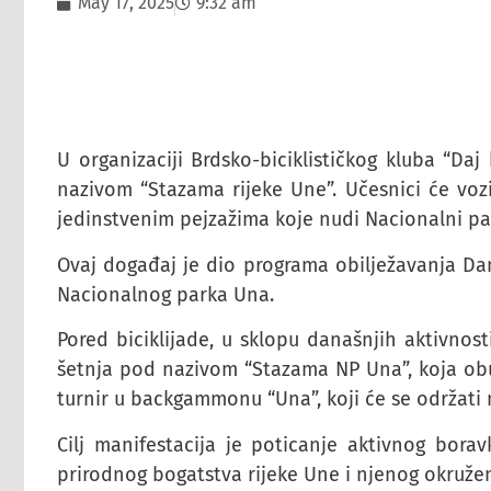
May 17, 2025
9:32 am
U organizaciji Brdsko-biciklističkog kluba “Daj
nazivom “Stazama rijeke Une”. Učesnici će vozi
jedinstvenim pejzažima koje nudi Nacionalni pa
Ovaj događaj je dio programa obilježavanja Dana
Nacionalnog parka Una.
Pored biciklijade, u sklopu današnjih aktivnosti
šetnja pod nazivom “Stazama NP Una”, koja obuh
turnir u backgammonu “Una”, koji će se održati
Cilj manifestacija je poticanje aktivnog borav
prirodnog bogatstva rijeke Une i njenog okružen