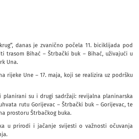
 krug”, danas je zvanično počela 11. biciklijada pod
ti trasom Bihać – Štrbački buk – Bihać, uživajući u
rk Una.
 rijeke Une – 17. maja, koji se realizira uz podršku
 planirani su i drugi sadržaji: revijalna planinarska
vata rutu Gorijevac – Štrbački buk – Gorijevac, te
 na prostoru Štrbačkog buka.
ka u prirodi i jačanje svijesti o važnosti očuvanja
ja.