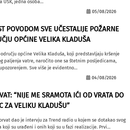
a USK, jedna osoba...
05/08/2026
ST POVODOM SVE UČESTALIJE POŽARNE
ČJU OPĆINE VELIKA KLADUŠA
odručju općine Velika Kladuša, koji predstavljaju kršenje
g paljenja vatre, naročito one sa štetnim posljedicama,
ozorenjem. Sve više je evidentno...
04/08/2026
AT: “NIJE ME SRAMOTA IĆI OD VRATA DO
AC ZA VELIKU KLADUŠU”
orvat dao je intervju za Trend radio u kojem se dotakao svog
ji su urađeni i onih koji su u fazi realizacije. Prvi...