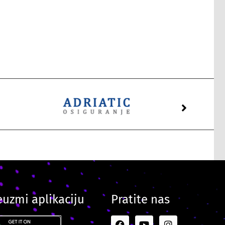
euzmi aplikaciju
Pratite nas