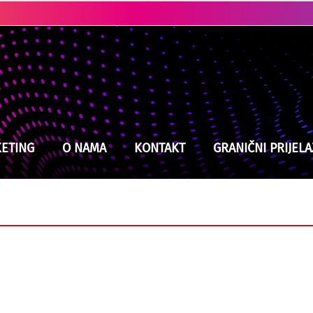
Ubistvo u Cazinu: Policija brzo locirala i uhapsila osumnjičenog
ETING
O NAMA
KONTAKT
GRANIČNI PRIJELA