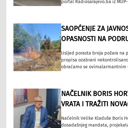
portal Radiosarajevo.ba iz MUP-
SAOPĆENJE ZA JAVNO
OPASNOSTI NA PODRU
Usljed porasta broja požara na p
propisa ozabrani nekontrolisano
obraćamo se ovimalarmantnim up
NAČELNIK BORIS HORV
VRATA I TRAŽITI NOV
Načelnik Velike Kladuše Boris H
dosadašnjeg mandata, projekata ko