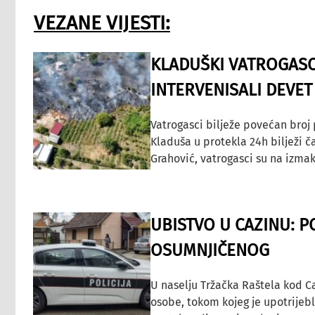
VEZANE VIJESTI:
KLADUŠKI VATROGASC
INTERVENISALI DEVET
Vatrogasci bilježe povećan broj
Kladuša u protekla 24h bilježi č
Grahović, vatrogasci su na izmak
UBISTVO U CAZINU: P
OSUMNJIČENOG
U naselju Tržačka Raštela kod C
osobe, tokom kojeg je upotrijeb