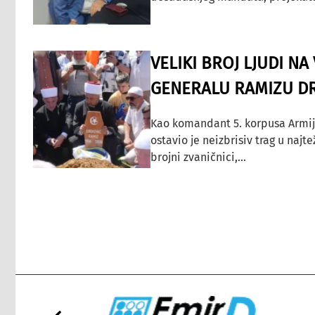
VELIKI BROJ LJUDI N
GENERALU RAMIZU D
Kao komandant 5. korpusa Armij
ostavio je neizbrisiv trag u najt
brojni zvaničnici,...