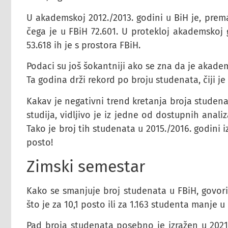
U akademskoj 2012./2013. godini u BiH je, prema
čega je u FBiH 72.601. U protekloj akademskoj 
53.618 ih je s prostora FBiH.
Podaci su još šokantniji ako se zna da je akade
Ta godina drži rekord po broju studenata, čiji j
Kakav je negativni trend kretanja broja studena
studija, vidljivo je iz jedne od dostupnih anali
Tako je broj tih studenata u 2015./2016. godini i
posto!
Zimski semestar
Kako se smanjuje broj studenata u FBiH, govori
što je za 10,1 posto ili za 1.163 studenta manje 
Pad broja studenata posebno je izražen u 2021