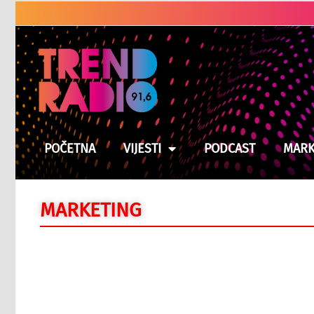
Ubistvo u Cazinu: Polic
POČETNA
VIJESTI
PODCAST
MARK
MARKETING