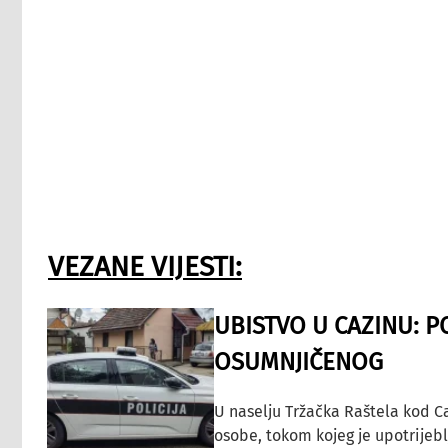
VEZANE VIJESTI:
UBISTVO U CAZINU: P
OSUMNJIČENOG
U naselju Tržačka Raštela kod C
osobe, tokom kojeg je upotrijeb