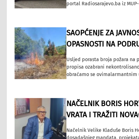
portal Radiosarajevo.ba iz MUP-
SAOPĆENJE ZA JAVNO
OPASNOSTI NA PODRU
Usljed porasta broja požara na p
propisa ozabrani nekontrolisano
obraćamo se ovimalarmantnim up
NAČELNIK BORIS HORV
VRATA I TRAŽITI NOV
Načelnik Velike Kladuše Boris H
dosadašnjeg mandata, projekata ko