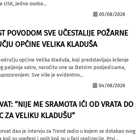
a USK, jedna osoba...
05/08/2026
ST POVODOM SVE UČESTALIJE POŽARNE
ČJU OPĆINE VELIKA KLADUŠA
odručju općine Velika Kladuša, koji predstavljaju kršenje
g paljenja vatre, naročito one sa štetnim posljedicama,
ozorenjem. Sve više je evidentno...
04/08/2026
AT: “NIJE ME SRAMOTA IĆI OD VRATA DO
AC ZA VELIKU KLADUŠU”
orvat dao je intervju za Trend radio u kojem se dotakao svog
ji su urađeni i onih koji su u fazi realizacije. Prvi...