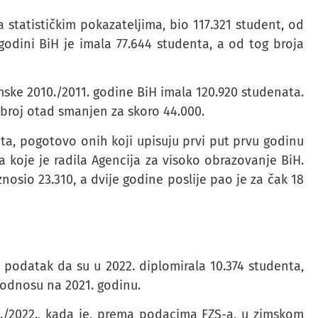
 statističkim pokazateljima, bio 117.321 student, od
godini BiH je imala 77.644 studenta, a od tog broja
mske 2010./2011. godine BiH imala 120.920 studenata.
e broj otad smanjen za skoro 44.000.
ta, pogotovo onih koji upisuju prvi put prvu godinu
za koje je radila Agencija za visoko obrazovanje BiH.
znosio 23.310, a dvije godine poslije pao je za čak 18
 podatak da su u 2022. diplomirala 10.374 studenta,
u odnosu na 2021. godinu.
./2022., kada je, prema podacima FZS-a, u zimskom