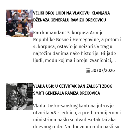
VELIKI BROJ LJUDI NA VLAKOVU: KLANJANA
DŽENAZA GENERALU RAMIZU DREKOVIĆU
Kao komandant 5. korpusa Armije
Republike Bosne i Hercegovine, a potom i
4. korpusa, ostavio je neizbrisiv trag u
najtežim danima naše historije. Hiljade
ljudi, među kojima i brojni zvaničnici,...
30/07/2026
VLADA USK: U ČETVRTAK DAN ŽALOSTI ZBOG
SMRTI GENERALA RAMIZA DREKOVIĆA
Vlada Unsko-sanskog kantona jutros je
otvorila 48. sjednicu, a pred premijerom i
ministrima našlo se dvadesetak tačaka
dnevnog reda. Na dnevnom redu našli su