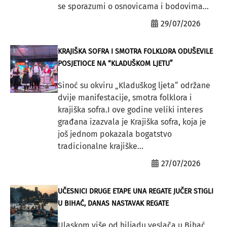
se sporazumi o osnovicama i bodovima...
29/07/2026
KRAJIŠKA SOFRA I SMOTRA FOLKLORA ODUŠEVILE
POSJETIOCE NA “KLADUŠKOM LJETU”
Sinoć su okviru „Kladuškog ljeta“ održane
dvije manifestacije, smotra folklora i
krajiška sofra.I ove godine veliki interes
građana izazvala je Krajiška sofra, koja je
još jednom pokazala bogatstvo
tradicionalne krajiške...
27/07/2026
UČESNICI DRUGE ETAPE UNA REGATE JUČER STIGLI
U BIHAĆ, DANAS NASTAVAK REGATE
Ulaskom više od hiljadu veslača u Bihać,