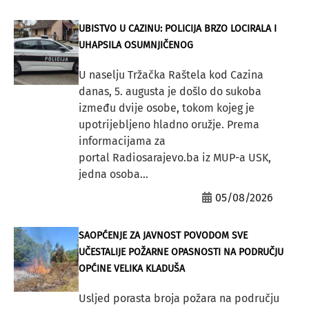
UBISTVO U CAZINU: POLICIJA BRZO LOCIRALA I
UHAPSILA OSUMNJIČENOG
U naselju Tržačka Raštela kod Cazina
danas, 5. augusta je došlo do sukoba
između dvije osobe, tokom kojeg je
upotrijebljeno hladno oružje. Prema
informacijama za
portal Radiosarajevo.ba iz MUP-a USK,
jedna osoba...
05/08/2026
SAOPĆENJE ZA JAVNOST POVODOM SVE
UČESTALIJE POŽARNE OPASNOSTI NA PODRUČJU
OPĆINE VELIKA KLADUŠA
Usljed porasta broja požara na području