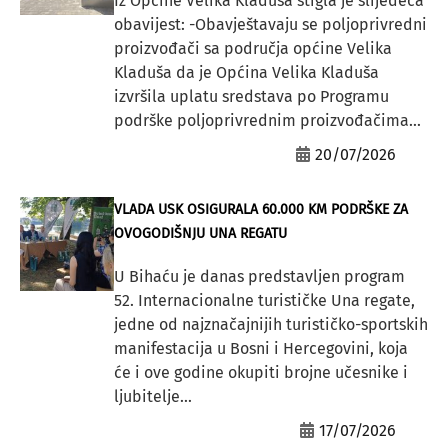
Iz Općine Velika Kladuša stigla je slijedeća
obavijest: -Obavještavaju se poljoprivredni
proizvođači sa područja općine Velika
Kladuša da je Općina Velika Kladuša
izvršila uplatu sredstava po Programu
podrške poljoprivrednim proizvođačima...
20/07/2026
VLADA USK OSIGURALA 60.000 KM PODRŠKE ZA
OVOGODIŠNJU UNA REGATU
U Bihaću je danas predstavljen program
52. Internacionalne turističke Una regate,
jedne od najznačajnijih turističko-sportskih
manifestacija u Bosni i Hercegovini, koja
će i ove godine okupiti brojne učesnike i
ljubitelje...
17/07/2026