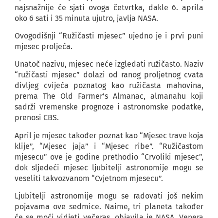
najsnažnije će sjati ovoga četvrtka, dakle 6. aprila
oko 6 sati i 35 minuta ujutro, javlja NASA.
Ovogodišnji “Ružičasti mjesec” ujedno je i prvi puni
mjesec proljeća.
Unatoč nazivu, mjesec neće izgledati ružičasto. Naziv
“ružičasti mjesec” dolazi od ranog proljetnog cvata
divljeg cvijeća poznatog kao ružičasta mahovina,
prema The Old Farmer’s Almanac, almanahu koji
sadrži vremenske prognoze i astronomske podatke,
prenosi CBS.
April je mjesec također poznat kao “Mjesec trave koja
klije”, “Mjesec jaja” i “Mjesec ribe”. “Ružičastom
mjesecu” ove je godine prethodio “Crvoliki mjesec”,
dok sljedeći mjesec ljubitelji astronomije mogu se
veseliti takvozvanom “Cvjetnom mjesecu”.
Ljubitelji astronomije mogu se radovati još nekim
pojavama ove sedmice. Naime, tri planeta također
će se moći vidjeti večeras, objavila je NASA. Venera