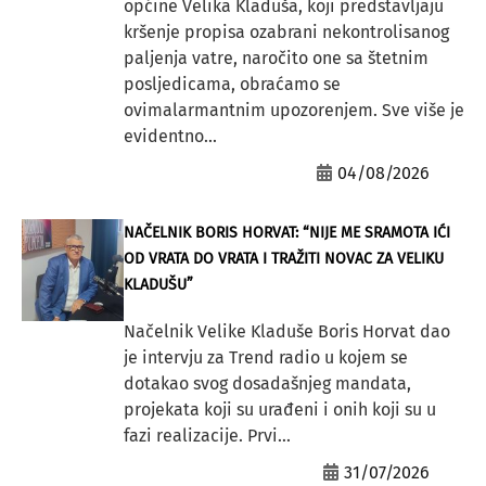
općine Velika Kladuša, koji predstavljaju
kršenje propisa ozabrani nekontrolisanog
paljenja vatre, naročito one sa štetnim
posljedicama, obraćamo se
ovimalarmantnim upozorenjem. Sve više je
evidentno...
04/08/2026
NAČELNIK BORIS HORVAT: “NIJE ME SRAMOTA IĆI
OD VRATA DO VRATA I TRAŽITI NOVAC ZA VELIKU
KLADUŠU”
Načelnik Velike Kladuše Boris Horvat dao
je intervju za Trend radio u kojem se
dotakao svog dosadašnjeg mandata,
projekata koji su urađeni i onih koji su u
fazi realizacije. Prvi...
31/07/2026