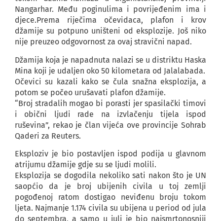
Nangarhar. Među poginulima i povrijeđenim ima i
djece.Prema riječima očevidaca, plafon i krov
džamije su potpuno uništeni od eksplozije. Još niko
nije preuzeo odgovornost za ovaj stravični napad.
Džamija koja je napadnuta nalazi se u distriktu Haska
Mina koji je udaljen oko 50 kilometara od Jalalabada.
Očevici su kazali kako se čula snažna eksplozija, a
potom se počeo urušavati plafon džamije.
“Broj stradalih mogao bi porasti jer spasilački timovi
i obični ljudi rade na izvlačenju tijela ispod
ruševina”, rekao je član vijeća ove provincije Sohrab
Qaderi za Reuters.
Eksploziv je bio postavljen ispod podija u glavnom
atrijumu džamije gdje su se ljudi molili.
Eksplozija se dogodila nekoliko sati nakon što je UN
saopćio da je broj ubijenih civila u toj zemlji
pogođenoj ratom dostigao neviđenu broju tokom
ljeta. Najmanje 1.174 civila su ubijena u period od jula
do septembra, a samo u juli je bio najsmrtonosniji