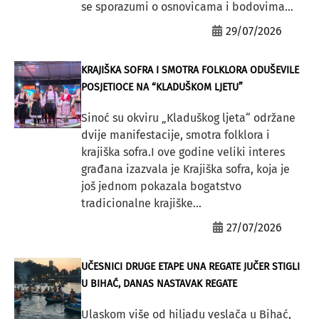
se sporazumi o osnovicama i bodovima...
29/07/2026
KRAJIŠKA SOFRA I SMOTRA FOLKLORA ODUŠEVILE
POSJETIOCE NA “KLADUŠKOM LJETU”
Sinoć su okviru „Kladuškog ljeta“ održane
dvije manifestacije, smotra folklora i
krajiška sofra.I ove godine veliki interes
građana izazvala je Krajiška sofra, koja je
još jednom pokazala bogatstvo
tradicionalne krajiške...
27/07/2026
UČESNICI DRUGE ETAPE UNA REGATE JUČER STIGLI
U BIHAĆ, DANAS NASTAVAK REGATE
Ulaskom više od hiljadu veslača u Bihać,