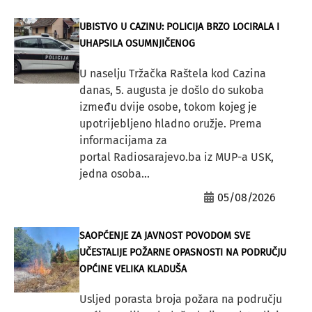
UBISTVO U CAZINU: POLICIJA BRZO LOCIRALA I
UHAPSILA OSUMNJIČENOG
U naselju Tržačka Raštela kod Cazina
danas, 5. augusta je došlo do sukoba
između dvije osobe, tokom kojeg je
upotrijebljeno hladno oružje. Prema
informacijama za
portal Radiosarajevo.ba iz MUP-a USK,
jedna osoba...
05/08/2026
SAOPĆENJE ZA JAVNOST POVODOM SVE
UČESTALIJE POŽARNE OPASNOSTI NA PODRUČJU
OPĆINE VELIKA KLADUŠA
Usljed porasta broja požara na području