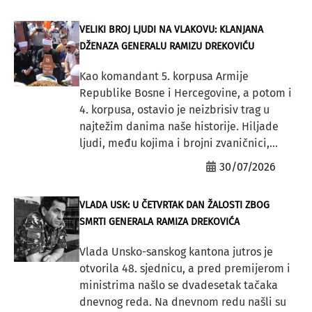
VELIKI BROJ LJUDI NA VLAKOVU: KLANJANA
DŽENAZA GENERALU RAMIZU DREKOVIĆU
Kao komandant 5. korpusa Armije
Republike Bosne i Hercegovine, a potom i
4. korpusa, ostavio je neizbrisiv trag u
najtežim danima naše historije. Hiljade
ljudi, među kojima i brojni zvaničnici,...
30/07/2026
VLADA USK: U ČETVRTAK DAN ŽALOSTI ZBOG
SMRTI GENERALA RAMIZA DREKOVIĆA
Vlada Unsko-sanskog kantona jutros je
otvorila 48. sjednicu, a pred premijerom i
ministrima našlo se dvadesetak tačaka
dnevnog reda. Na dnevnom redu našli su