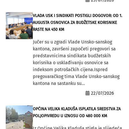
VLADA USK I SINDIKATI POSTIGLI DOGOVOR: OD 1.
AUGUSTA OSNOVICA ZA BUDŽETSKE KORISNIKE
RASTE NA 450 KM
Jučer su u zgradi Vlade Unsko-sanskog
kantona, završeni započeti pregovori sa
predstavnicima sindikata budžetskih
korisnika o usklađivanju osnovice sa
indeksom potrošačkih cijena.Ispred
pregovaračkog tima Vlade Unsko-sanskog
kantona na sastanku su...
22/07/2026
OPĆINA VELIKA KLADUŠA ISPLATILA SREDSTVA ZA
POLJOPIVREDU U IZNOSU OD 480 000 KM
Iz Općine Velika Kladuša stigla je slijedeća