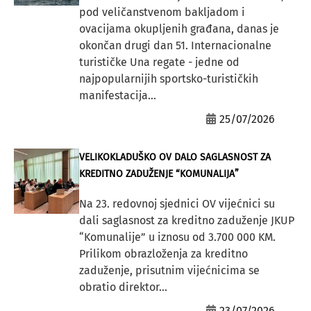
pod veličanstvenom bakljadom i
ovacijama okupljenih građana, danas je
okončan drugi dan 51. Internacionalne
turističke Una regate - jedne od
najpopularnijih sportsko-turističkih
manifestacija...
25/07/2026
VELIKOKLADUŠKO OV DALO SAGLASNOST ZA
KREDITNO ZADUŽENJE “KOMUNALIJA”
Na 23. redovnoj sjednici OV vijećnici su
dali saglasnost za kreditno zaduženje JKUP
“Komunalije” u iznosu od 3.700 000 KM.
Prilikom obrazloženja za kreditno
zaduženje, prisutnim vijećnicima se
obratio direktor...
23/07/2026