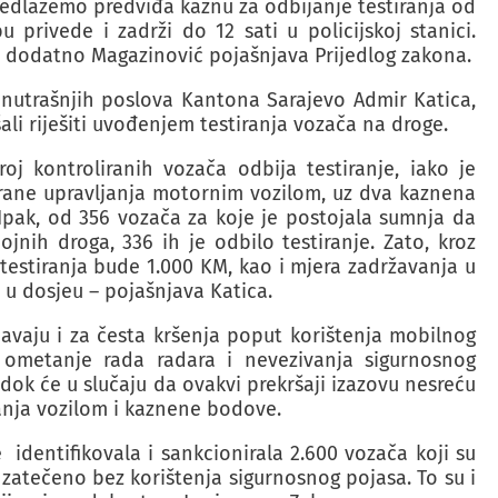
redlažemo predviđa kaznu za odbijanje testiranja od
privede i zadrži do 12 sati u policijskoj stanici.
– dodatno Magazinović pojašnjava Prijedlog zakona.
unutrašnjih poslova Kantona Sarajevo Admir Katica,
li riješiti uvođenjem testiranja vozača na droge.
j kontroliranih vozača odbija testiranje, iako je
rane upravljanja motornim vozilom, uz dva kaznena
 Ipak, od 356 vozača za koje je postojala sumnja da
nih droga, 336 ih je odbilo testiranje. Zato, kroz
testiranja bude 1.000 KM, kao i mjera zadržavanja u
 u dosjeu – pojašnjava Katica.
vaju i za česta kršenja poput korištenja mobilnog
 ometanje rada radara i nevezivanja sigurnosnog
ok će u slučaju da ovakvi prekršaji izazovu nesreću
janja vozilom i kaznene bodove.
 identifikovala i sankcionirala 2.600 vozača koji su
 zatečeno bez korištenja sigurnosnog pojasa. To su i