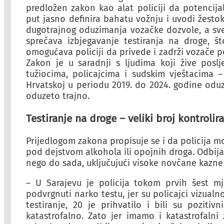
predložen zakon kao alat policiji da potencij
put jasno definira bahatu vožnju i uvodi žesto
dugotrajnog oduzimanja vozačke dozvole, a sve
sprečava izbjegavanje testiranja na droge, š
omogućava policiji da privede i zadrži vozače p
Zakon je u saradnji s ljudima koji žive posl
tužiocima, policajcima i sudskim vještacima 
Hrvatskoj u periodu 2019. do 2024. godine oduze
oduzeto trajno.
Testiranje na droge – veliki broj kontroli
Prijedlogom zakona propisuje se i da policija mo
pod dejstvom alkohola ili opojnih droga. Odbija
nego do sada, uključujući visoke novčane kazn
– U Sarajevu je policija tokom prvih šest m
podvrgnuti narko testu, jer su policajci vizualno
testiranje, 20 je prihvatilo i bili su pozitiv
katastrofalno. Zato jer imamo i katastrofaln