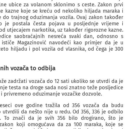
alne ubice za volanom sklonimo s ceste. Zakon prvi
ke kazne koje se kreću od nekoliko hiljada maraka i
 do trajnog oduzimanja vozila. Ovaj zakon također
to je postala česta pojava u posljednje vrijeme i
od utjecajem narkotika, uz također rigorozne kazne.
jedice saobraćajnih nesreća svaki dan, odnosno s
– ističe Magazinović navodeći kao primjer da je u
to hiljadu i pol vozila od vlasnika, od čega je 300
ranih vozača to odbija
že zadržati vozača do 12 sati ukoliko se utvrdi da je
nje testa na droge sada nosi znatno teže posljedice
e i privremeno oduzimanje vozačke dozvole.
jeseci ove godine tražila od 356 vozača da budu
 utvrdili da nešto nije u redu. Od 356, 336 je odbilo
ni. To znači da je svih 356 bilo drogirano, što je
i zakon koji omogućava da za 100 maraka, koje se