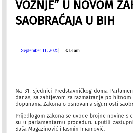
VOŽNJE” U NOVOM ZA
SAOBRAĆAJA U BIH
September 11, 2025
8:13 am
Na 31. sjednici Predstavničkog doma Parlamen
danas, sa zahtjevom za razmatranje po hitnom p
dopunama Zakona o osnovama sigurnosti saobra
Prijedlogom zakona se uvode brojne novine s ci
su u parlamentarnu proceduru uputili zastupni
Saša Magazinović i Jasmin Imamović.