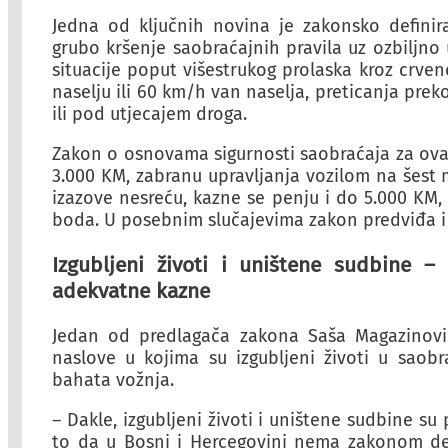
Jedna od ključnih novina je zakonsko definir
grubo kršenje saobraćajnih pravila uz ozbiljno
situacije poput višestrukog prolaska kroz crven
naselju ili 60 km/h van naselja, preticanja preko
ili pod utjecajem droga.
Zakon o osnovama sigurnosti saobraćaja za ova
3.000 KM, zabranu upravljanja vozilom na šest 
izazove nesreću, kazne se penju i do 5.000 KM,
boda. U posebnim slučajevima zakon predviđa i 
Izgubljeni životi i uništene sudbine 
adekvatne kazne
Jedan od predlagača zakona Saša Magazinov
naslove u kojima su izgubljeni životi u saobr
bahata vožnja.
– Dakle, izgubljeni životi i uništene sudbine su
to da u Bosni i Hercegovini nema zakonom def