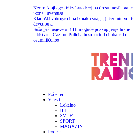
Kerim Alajbegović izabrao broj na dresu, nosila ga je
ikona Juventusa
Kladuški vatrogasci na izmaku snaga, jučer intervenis
devet puta
Suša prži usjeve u BiH, moguće poskupljenje hrane
Ubistvo u Cazinu: Policija brzo locirala i uhapsila
osumnjičenog
Početna
Vijesti
Lokalno
BiH
SVIJET
SPORT
MAGAZIN
Podcast