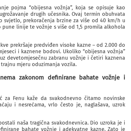
anje pojma “obijesna vožnja”, koja se opisuje kao
 ugrožavanje drugih učesnika. Ovaj termin obuhvata
o svjetlo, prekoračenja brzine za više od 40 km/h u
 pune linije te vožnje s više od 1,5 promila alkohola
kve prekršaje predviđen visoke kazne – od 2.000 do
mjeseci i kaznene bodovi. Ukoliko “obijesna vožnja”
 uz devetomjesečnu zabranu vožnje i četiri kaznena
trajnu mjeru oduzimanja vozila.
– nema zakonom definirane bahate vožnje i
ić za Fenu kaže da svakodnevno čitamo novinske
aćaju i nesrećama, vrlo često je, naglašava, uzrok
 postali naša tragična svakodnevnica. Dio uzroka je i
inirane bahate vožnje i adekvatne kazne. Zato je