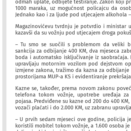
odmah uplate, odbijete testiranje. Zakon koji p
1000 maraka, uz mogućnost policajcu da osobu 
Jednako kao i za ljude pod utjecajem alkohola 
Magazinovićevu tvrdnju je potvrdio i ministar 
kazavši da su vožnju pod utjecajem droga pokuša
– Tu smo se suočili s problemom da veliki bro
sankcija za odbijanje 400 KM, dva mjeseca zab
boda i automatsko isključivanje iz saobraćaja.
upravljaju motornim vozilom pod dejstvom opoj
izmjene zakona, tražimo da kazna za odbijanje 
prostorijama MUP-a KS i evidentiranje prekršaja
Kazne se, također, prema novom zakonu poveća
telefona tokom vožnje, upotrebe uređaja za
pojasa. Predviđene su kazne od 200 do 400 KM, d
vozači plaćati i do 2.000 KM, uz zabranu upravl
– U prvih sedam mjeseci ove godine, policija je
koristili mobitel tokom vožnje, a 1.600 osoba je