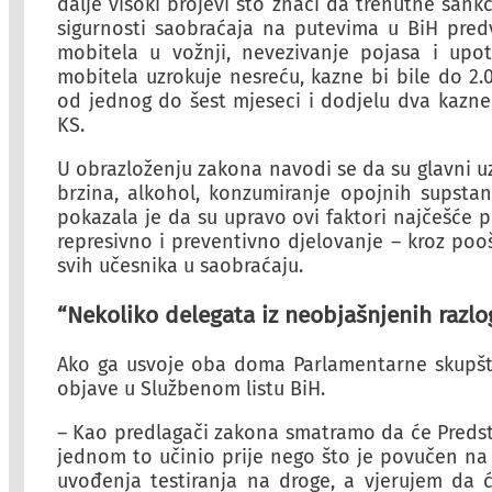
dalje visoki brojevi što znači da trenutne sa
sigurnosti saobraćaja na putevima u BiH pre
mobitela u vožnji, nevezivanje pojasa i upo
mobitela uzrokuje nesreću, kazne bi bile do 
od jednog do šest mjeseci i dodjelu dva kazne
KS.
U obrazloženju zakona navodi se da su glavni u
brzina, alkohol, konzumiranje opojnih supstan
pokazala je da su upravo ovi faktori najčešće pr
represivno i preventivno djelovanje – kroz pooštr
svih učesnika u saobraćaju.
“Nekoliko delegata iz neobjašnjenih razlo
Ako ga usvoje oba doma Parlamentarne skupšt
objave u Službenom listu BiH.
– Kao predlagači zakona smatramo da će Predst
jednom to učinio prije nego što je povučen na
uvođenja testiranja na droge, a vjerujem da 