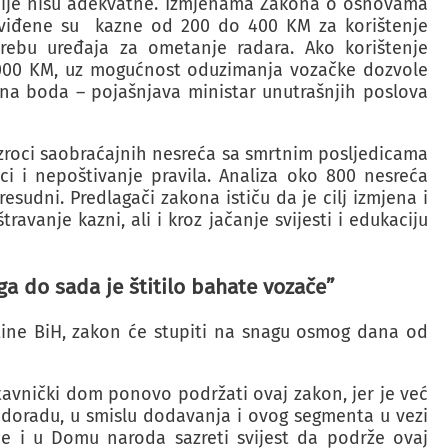
nkcije nisu adekvatne. Izmjenama Zakona o osnovama
dviđene su kazne od 200 do 400 KM za korištenje
trebu uređaja za ometanje radara. Ako korištenje
2.000 KM, uz mogućnost oduzimanja vozačke dozvole
na boda – pojašnjava ministar unutrašnjih poslova
zroci saobraćajnih nesreća sa smrtnim posljedicama
ci i nepoštivanje pravila. Analiza oko 800 nesreća
esudni. Predlagači zakona ističu da je cilj izmjena i
avanje kazni, ali i kroz jačanje svijesti i edukaciju
ga do sada je štitilo bahate vozače”
ine BiH, zakon će stupiti na snagu osmog dana od
avnički dom ponovo podržati ovaj zakon, jer je već
 doradu, u smislu dodavanja i ovog segmenta u vezi
će i u Domu naroda sazreti svijest da podrže ovaj