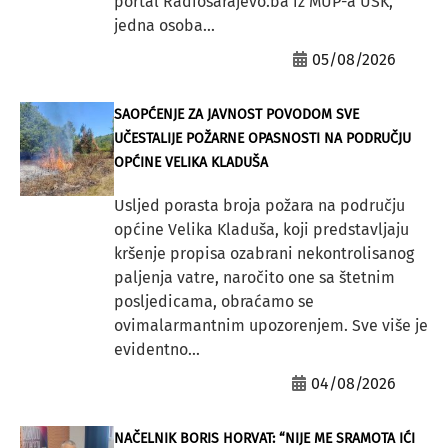
portal Radiosarajevo.ba iz MUP-a USK,
jedna osoba...
05/08/2026
SAOPĆENJE ZA JAVNOST POVODOM SVE
UČESTALIJE POŽARNE OPASNOSTI NA PODRUČJU
OPĆINE VELIKA KLADUŠA
Usljed porasta broja požara na području
općine Velika Kladuša, koji predstavljaju
kršenje propisa ozabrani nekontrolisanog
paljenja vatre, naročito one sa štetnim
posljedicama, obraćamo se
ovimalarmantnim upozorenjem. Sve više je
evidentno...
04/08/2026
NAČELNIK BORIS HORVAT: “NIJE ME SRAMOTA IĆI