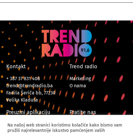
Kontakt
Trend radio
+ 387 37 831 408
Marketing
trend@trendradio.ba
O nama
Fadila Šeriča bb, 77230
Velika Kladuša
Preuzmi aplikaciju
Pratite nas
Na našoj web stranici koristimo kolačiće kako bismo vam
pružili najrelevantnije iskustvo pamćenjem vaših