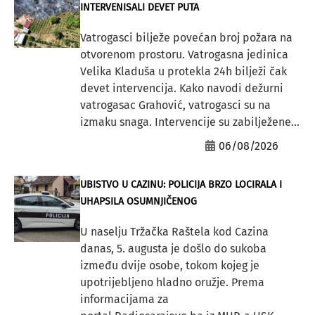
INTERVENISALI DEVET PUTA
Vatrogasci bilježe povećan broj požara na
otvorenom prostoru. Vatrogasna jedinica
Velika Kladuša u protekla 24h bilježi čak
devet intervencija. Kako navodi dežurni
vatrogasac Grahović, vatrogasci su na
izmaku snaga. Intervencije su zabilježene...
06/08/2026
UBISTVO U CAZINU: POLICIJA BRZO LOCIRALA I
UHAPSILA OSUMNJIČENOG
U naselju Tržačka Raštela kod Cazina
danas, 5. augusta je došlo do sukoba
između dvije osobe, tokom kojeg je
upotrijebljeno hladno oružje. Prema
informacijama za