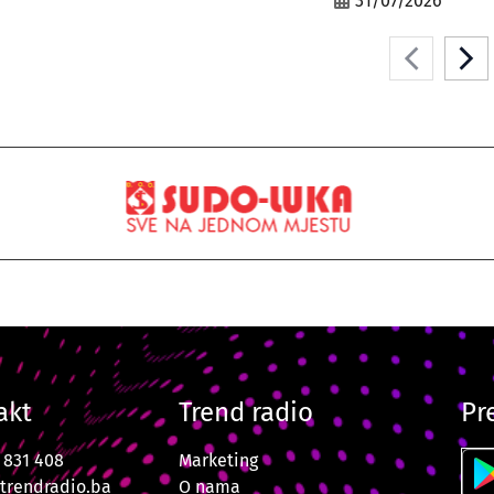
31/07/2026
akt
Trend radio
Pr
7 831 408
Marketing
trendradio.ba
O nama