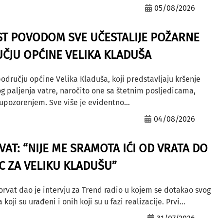
05/08/2026
ST POVODOM SVE UČESTALIJE POŽARNE
ČJU OPĆINE VELIKA KLADUŠA
odručju općine Velika Kladuša, koji predstavljaju kršenje
g paljenja vatre, naročito one sa štetnim posljedicama,
ozorenjem. Sve više je evidentno...
04/08/2026
AT: “NIJE ME SRAMOTA IĆI OD VRATA DO
AC ZA VELIKU KLADUŠU”
orvat dao je intervju za Trend radio u kojem se dotakao svog
ji su urađeni i onih koji su u fazi realizacije. Prvi...