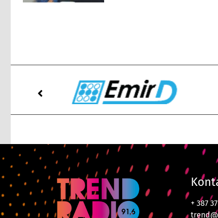
Kont
+ 387 3
trend@