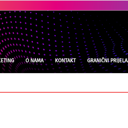
Ubistvo u Cazinu: Policija brzo locirala i uhapsila osumnjičenog
ETING
O NAMA
KONTAKT
GRANIČNI PRIJELA