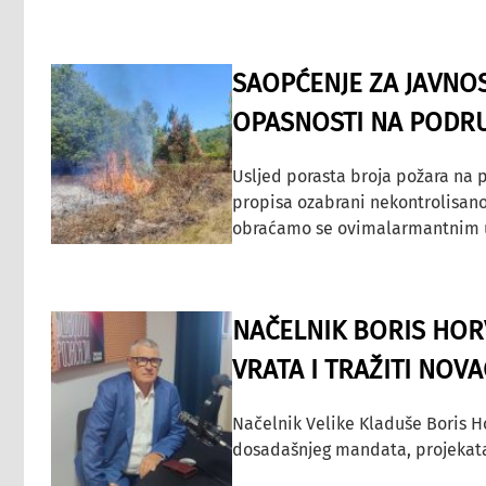
SAOPĆENJE ZA JAVNO
OPASNOSTI NA PODRU
Usljed porasta broja požara na p
propisa ozabrani nekontrolisano
obraćamo se ovimalarmantnim up
NAČELNIK BORIS HORV
VRATA I TRAŽITI NOV
Načelnik Velike Kladuše Boris H
dosadašnjeg mandata, projekata ko