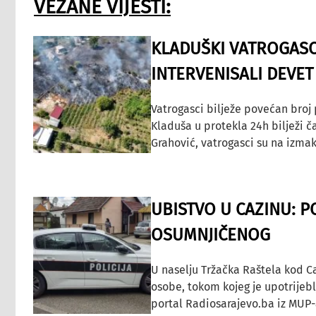
VEZANE VIJESTI:
KLADUŠKI VATROGASC
INTERVENISALI DEVET
Vatrogasci bilježe povećan broj
Kladuša u protekla 24h bilježi č
Grahović, vatrogasci su na izmak
UBISTVO U CAZINU: P
OSUMNJIČENOG
U naselju Tržačka Raštela kod C
osobe, tokom kojeg je upotrijeb
portal Radiosarajevo.ba iz MUP-