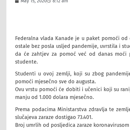
May 15, 2020
8:12 am
Federalna vlada Kanade je u paket pomoći od d
ostale bez posla usljed pandemije, uvrstila i stu
da će zahtjev za pomoć već od danas moći podn
studente.
Studenti u ovoj zemlji, koji su zbog pandemij
pomoći mjesečno sve do augusta.
Ovu vrstu pomoći će dobiti i učenici koji su rani
manju od 1.000 dolara mjesečno.
Prema podacima Ministarstva zdravlja te zemlje
slučajeva zaraze dostigao 73.401.
Broj umrlih od posljedica zaraze koronavirusom 