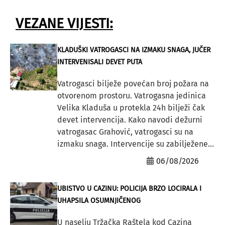
VEZANE VIJESTI:
KLADUŠKI VATROGASCI NA IZMAKU SNAGA, JUČER
INTERVENISALI DEVET PUTA
Vatrogasci bilježe povećan broj požara na
otvorenom prostoru. Vatrogasna jedinica
Velika Kladuša u protekla 24h bilježi čak
devet intervencija. Kako navodi dežurni
vatrogasac Grahović, vatrogasci su na
izmaku snaga. Intervencije su zabilježene...
06/08/2026
UBISTVO U CAZINU: POLICIJA BRZO LOCIRALA I
UHAPSILA OSUMNJIČENOG
U naselju Tržačka Raštela kod Cazina