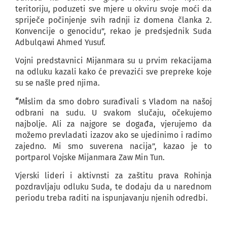
teritoriju, poduzeti sve mjere u okviru svoje moći da
spriječe počinjenje svih radnji iz domena članka 2.
Konvencije o genocidu”, rekao je predsjednik Suda
Adbulqawi Ahmed Yusuf.
Vojni predstavnici Mijanmara su u prvim rekacijama
na odluku kazali kako će prevazići sve prepreke koje
su se našle pred njima.
“
M
i
slim da smo dobro surađivali s Vladom na našoj
odbrani na sudu. U svakom slučaju, očekujemo
najbolje. Ali za najgore se događa, vjerujemo da
možemo prevladati izazov ako se ujedinimo i radimo
zajedno. Mi smo suverena nacija”, kazao je to
portparol Vojske Mijanmara Zaw Min Tun.
Vjerski lideri i aktivnsti za zaštitu prava Rohinja
pozdravljaju odluku Suda, te dodaju da u narednom
periodu treba raditi na ispunjavanju njenih odredbi.