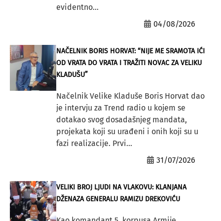
evidentno...
04/08/2026
NAČELNIK BORIS HORVAT: “NIJE ME SRAMOTA IĆI
OD VRATA DO VRATA I TRAŽITI NOVAC ZA VELIKU
KLADUŠU”
Načelnik Velike Kladuše Boris Horvat dao
je intervju za Trend radio u kojem se
dotakao svog dosadašnjeg mandata,
projekata koji su urađeni i onih koji su u
fazi realizacije. Prvi...
31/07/2026
VELIKI BROJ LJUDI NA VLAKOVU: KLANJANA
DŽENAZA GENERALU RAMIZU DREKOVIĆU
Kao komandant 5. korpusa Armije