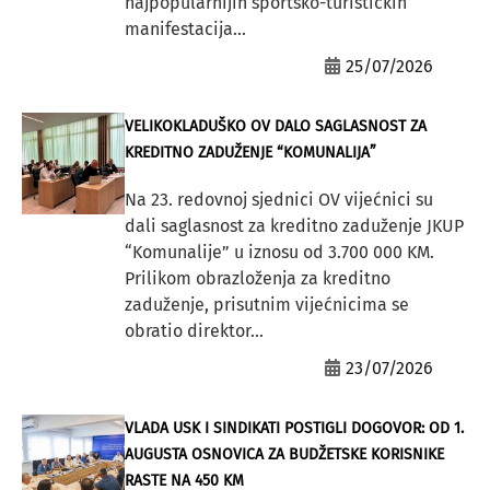
najpopularnijih sportsko-turističkih
manifestacija...
25/07/2026
VELIKOKLADUŠKO OV DALO SAGLASNOST ZA
KREDITNO ZADUŽENJE “KOMUNALIJA”
Na 23. redovnoj sjednici OV vijećnici su
dali saglasnost za kreditno zaduženje JKUP
“Komunalije” u iznosu od 3.700 000 KM.
Prilikom obrazloženja za kreditno
zaduženje, prisutnim vijećnicima se
obratio direktor...
23/07/2026
VLADA USK I SINDIKATI POSTIGLI DOGOVOR: OD 1.
AUGUSTA OSNOVICA ZA BUDŽETSKE KORISNIKE
RASTE NA 450 KM