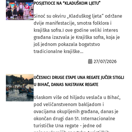
POSJETIOCE NA “KLADUŠKOM LJETU”
Sinoć su okviru „Kladuškog ljeta“ održane
dvije manifestacije, smotra folklora i
krajiška sofra.I ove godine veliki interes
građana izazvala je Krajiška sofra, koja je
još jednom pokazala bogatstvo
tradicionalne krajiške...
27/07/2026
UČESNICI DRUGE ETAPE UNA REGATE JUČER STIGLI
U BIHAĆ, DANAS NASTAVAK REGATE
Ulaskom više od hiljadu veslača u Bihać,
pod veličanstvenom bakljadom i
ovacijama okupljenih građana, danas je
okončan drugi dan 51. Internacionalne
turističke Una regate - jedne od