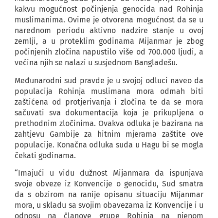
kakvu mogućnost počinjenja genocida nad Rohinja
muslimanima. Ovime je otvorena mogućnost da se u
narednom periodu aktivno nadzire stanje u ovoj
zemlji, a u proteklim godinama Mijanmar je zbog
počinjenih zločina napustilo više od 700.000 ljudi, a
većina njih se nalazi u susjednom Bangladešu.
Međunarodni sud pravde je u svojoj odluci naveo da
populacija Rohinja muslimana mora odmah biti
zaštićena od protjerivanja i zločina te da se mora
sačuvati sva dokumentacija koja je prikupljena o
prethodnim zločinima. Ovakva odluka je bazirana na
zahtjevu Gambije za hitnim mjerama zaštite ove
populacije. Konačna odluka suda u Hagu bi se mogla
čekati godinama.
“Imajući u vidu dužnost Mijanmara da ispunjava
svoje obveze iz Konvencije o genocidu, Sud smatra
da s obzirom na ranije opisanu situaciju Mijanmar
mora, u skladu sa svojim obavezama iz Konvencije i u
odnosu na članove grupe Rohinja na njenom