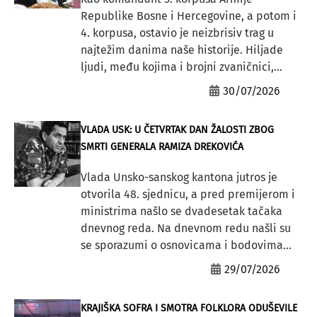
Republike Bosne i Hercegovine, a potom i
4. korpusa, ostavio je neizbrisiv trag u
najtežim danima naše historije. Hiljade
ljudi, među kojima i brojni zvaničnici,...
30/07/2026
VLADA USK: U ČETVRTAK DAN ŽALOSTI ZBOG
SMRTI GENERALA RAMIZA DREKOVIĆA
Vlada Unsko-sanskog kantona jutros je
otvorila 48. sjednicu, a pred premijerom i
ministrima našlo se dvadesetak tačaka
dnevnog reda. Na dnevnom redu našli su
se sporazumi o osnovicama i bodovima...
29/07/2026
KRAJIŠKA SOFRA I SMOTRA FOLKLORA ODUŠEVILE