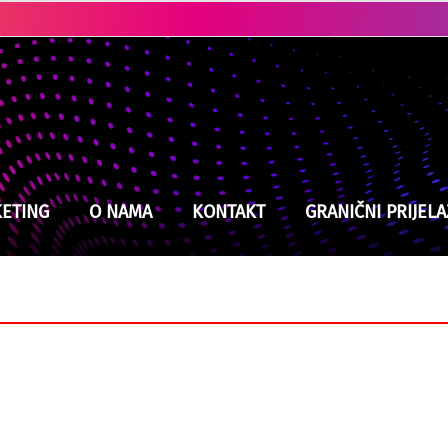
Kladuški vatrogasci na izmaku snaga, jučer intervenisali devet puta
ETING
O NAMA
KONTAKT
GRANIČNI PRIJELA