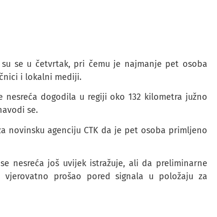
 su se u četvrtak, pri čemu je najmanje pet osoba
čnici i lokalni mediji.
e nesreća dogodila u regiji oko 132 kilometra južno
navodi se.
 za novinsku agenciju CTK da je pet osoba primljeno
e nesreća još uvijek istražuje, ali da preliminarne
 vjerovatno prošao pored signala u položaju za