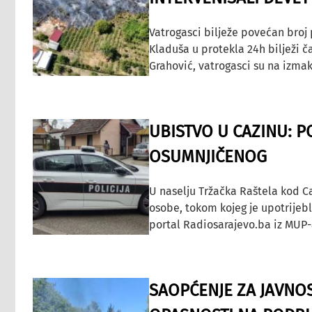
Vatrogasci bilježe povećan broj
Kladuša u protekla 24h bilježi č
Grahović, vatrogasci su na izmak
UBISTVO U CAZINU: P
OSUMNJIČENOG
U naselju Tržačka Raštela kod C
osobe, tokom kojeg je upotrijeb
portal Radiosarajevo.ba iz MUP-
SAOPĆENJE ZA JAVNO