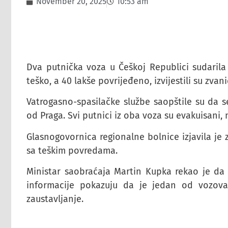
November 20, 2025
10:53 am
Dva putnička voza u Češkoj Republici sudarila
teško, a 40 lakše povrijeđeno, izvijestili su zvani
Vatrogasno-spasilačke službe saopštile su da s
od Praga. Svi putnici iz oba voza su evakuisani, 
Glasnogovornica regionalne bolnice izjavila je
sa teškim povredama.
Ministar saobraćaja Martin Kupka rekao je da s
informacije pokazuju da je jedan od vozova
zaustavljanje.