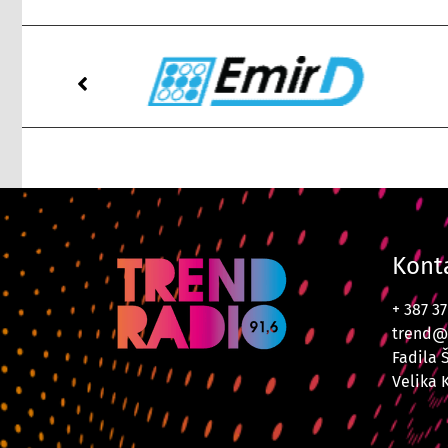
Kont
+ 387 3
trend@
Fadila 
Velika 