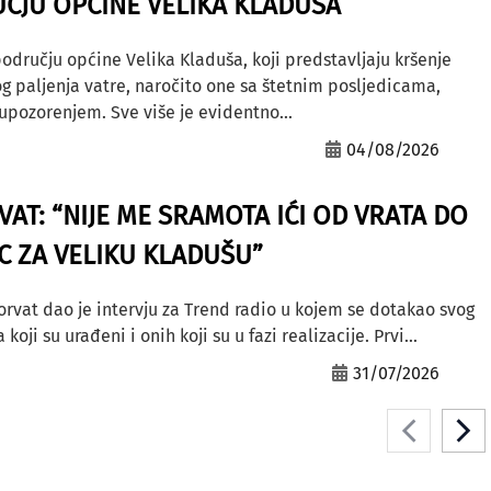
ČJU OPĆINE VELIKA KLADUŠA
odručju općine Velika Kladuša, koji predstavljaju kršenje
g paljenja vatre, naročito one sa štetnim posljedicama,
ozorenjem. Sve više je evidentno...
04/08/2026
AT: “NIJE ME SRAMOTA IĆI OD VRATA DO
AC ZA VELIKU KLADUŠU”
orvat dao je intervju za Trend radio u kojem se dotakao svog
ji su urađeni i onih koji su u fazi realizacije. Prvi...
31/07/2026