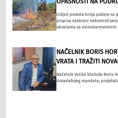
OPASNOSTI NA PODRU
Usljed porasta broja požara na p
propisa ozabrani nekontrolisano
obraćamo se ovimalarmantnim up
NAČELNIK BORIS HORV
VRATA I TRAŽITI NOV
Načelnik Velike Kladuše Boris H
dosadašnjeg mandata, projekata ko