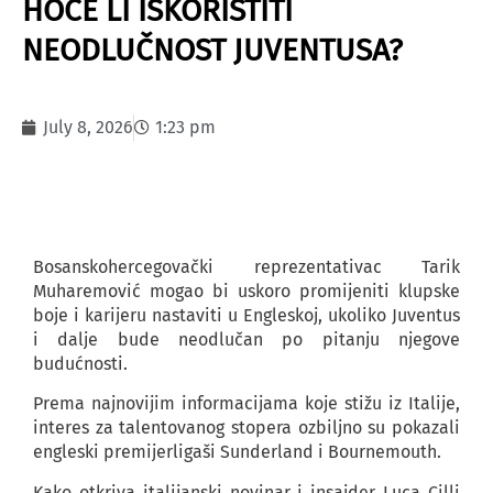
HOĆE LI ISKORISTITI
NEODLUČNOST JUVENTUSA?
July 8, 2026
1:23 pm
Bosanskohercegovački reprezentativac Tarik
Muharemović mogao bi uskoro promijeniti klupske
boje i karijeru nastaviti u Engleskoj, ukoliko Juventus
i dalje bude neodlučan po pitanju njegove
budućnosti.
Prema najnovijim informacijama koje stižu iz Italije,
interes za talentovanog stopera ozbiljno su pokazali
engleski premijerligaši Sunderland i Bournemouth.
Kako otkriva italijanski novinar i insajder Luca Cilli