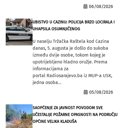
06/08/2026
UBISTVO U CAZINU: POLICIJA BRZO LOCIRALA I
UHAPSILA OSUMNJIČENOG
U naselju Tržačka Raštela kod Cazina
danas, 5. augusta je došlo do sukoba
između dvije osobe, tokom kojeg je
upotrijebljeno hladno oružje. Prema
informacijama za
portal Radiosarajevo.ba iz MUP-a USK,
jedna osoba...
05/08/2026
SAOPĆENJE ZA JAVNOST POVODOM SVE
UČESTALIJE POŽARNE OPASNOSTI NA PODRUČJU
OPĆINE VELIKA KLADUŠA