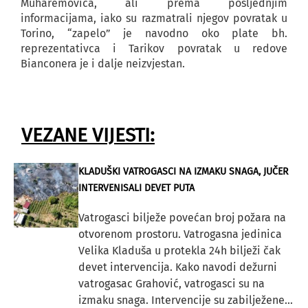
Muharemovića, ali prema posljednjim
informacijama, iako su razmatrali njegov povratak u
Torino, “zapelo” je navodno oko plate bh.
reprezentativca i Tarikov povratak u redove
Bianconera je i dalje neizvjestan.
VEZANE VIJESTI:
KLADUŠKI VATROGASCI NA IZMAKU SNAGA, JUČER
INTERVENISALI DEVET PUTA
Vatrogasci bilježe povećan broj požara na
otvorenom prostoru. Vatrogasna jedinica
Velika Kladuša u protekla 24h bilježi čak
devet intervencija. Kako navodi dežurni
vatrogasac Grahović, vatrogasci su na
izmaku snaga. Intervencije su zabilježene...