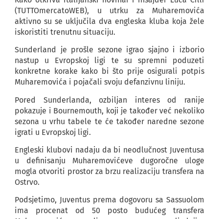
(TUTTOmercatoWEB), u utrku za Muharemovića
aktivno su se uključila dva engleska kluba koja žele
iskoristiti trenutnu situaciju.
Sunderland je prošle sezone igrao sjajno i izborio
nastup u Evropskoj ligi te su spremni poduzeti
konkretne korake kako bi što prije osigurali potpis
Muharemovića i pojačali svoju defanzivnu liniju.
Pored Sunderlanda, ozbiljan interes od ranije
pokazuje i Bournemouth, koji je također već nekoliko
sezona u vrhu tabele te će također naredne sezone
igrati u Evropskoj ligi.
Engleski klubovi nadaju da bi neodlučnost Juventusa
u definisanju Muharemovićeve dugoročne uloge
mogla otvoriti prostor za brzu realizaciju transfera na
Ostrvo.
Podsjetimo, Juventus prema dogovoru sa Sassuolom
ima procenat od 50 posto budućeg transfera