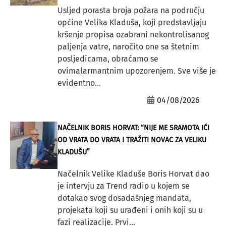
Usljed porasta broja požara na području
općine Velika Kladuša, koji predstavljaju
kršenje propisa ozabrani nekontrolisanog
paljenja vatre, naročito one sa štetnim
posljedicama, obraćamo se
ovimalarmantnim upozorenjem. Sve više je
evidentno...
04/08/2026
NAČELNIK BORIS HORVAT: “NIJE ME SRAMOTA IĆI
OD VRATA DO VRATA I TRAŽITI NOVAC ZA VELIKU
KLADUŠU”
Načelnik Velike Kladuše Boris Horvat dao
je intervju za Trend radio u kojem se
dotakao svog dosadašnjeg mandata,
projekata koji su urađeni i onih koji su u
fazi realizacije. Prvi...