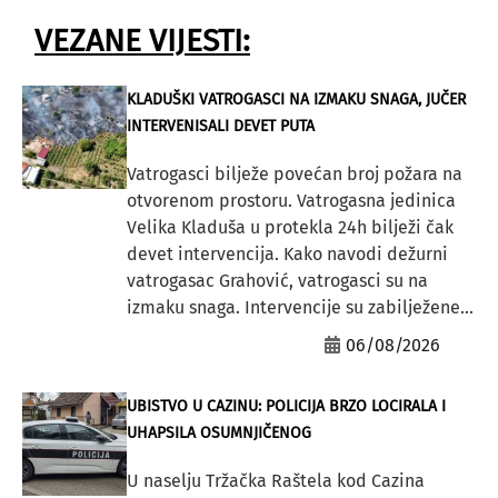
VEZANE VIJESTI:
KLADUŠKI VATROGASCI NA IZMAKU SNAGA, JUČER
INTERVENISALI DEVET PUTA
Vatrogasci bilježe povećan broj požara na
otvorenom prostoru. Vatrogasna jedinica
Velika Kladuša u protekla 24h bilježi čak
devet intervencija. Kako navodi dežurni
vatrogasac Grahović, vatrogasci su na
izmaku snaga. Intervencije su zabilježene...
06/08/2026
UBISTVO U CAZINU: POLICIJA BRZO LOCIRALA I
UHAPSILA OSUMNJIČENOG
U naselju Tržačka Raštela kod Cazina