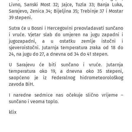
Livno, Sanski Most 32; Jajce, Tuzla 33; Banja Luka,
Sarajevo, Zenica 34; Bijeljina 35; Trebinje 37 i Mostar
39 stepeni.
Sutra će u Bosni i Hercegovini preovladavati sunčano
i vruće. Vjetar slab do umjeren na jugu zapadni i
jugozapadni, a u ostatku zemlje istočni i
sjeveroistočni. Jutarnja temperatura zraka od 18 do
24, na jugu do 27, a dnevna od 34 do 41 stepen.
U Sarajevu će biti sunčano i vruće. Jutarnja
temperatura oko 19, a dnevna oko 35 stepeni,
saopćeno je iz Federalnog hidrometeorološkog
zavoda BiH.
I naredne sedmice nas očekuje slično vrijeme –
sunčano i veoma toplo.
klix