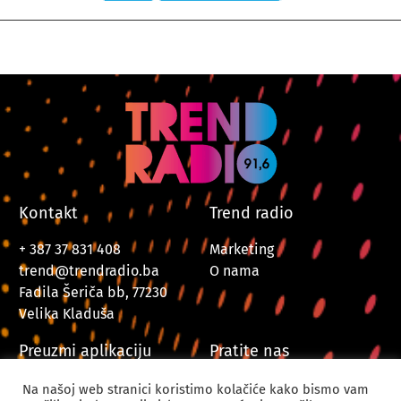
Kontakt
Trend radio
+ 387 37 831 408
Marketing
trend@trendradio.ba
O nama
Fadila Šeriča bb, 77230
Velika Kladuša
Preuzmi aplikaciju
Pratite nas
Na našoj web stranici koristimo kolačiće kako bismo vam