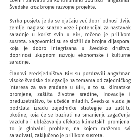
Lovin i zahvalili za kontinuiranu podršku i angažman
Švedske kroz brojne razvojne projekte.
Svrha posjete je da se ojačaju već dobri odnosi dvije
zemlje, naglase snažne veze i potencijal za nastavak
saradnje u korist svih u BiH, rečeno je prilikom
susreta. Sagovornici su se složili da brojna dijaspora,
koja je dobro integrisana u švedsko društvo,
doprinosi ukupnom razvoju ekonomske i kulturne
saradnje.
Članovi Predsjedništva BiH su pozdravili angažman
visoke švedske delegacije na temama od zajedničkog
interesa za sve građane u BiH, a to su klimatske
promjene, zaštita životne sredine, inovacije i
preduzetništvo, te učešće mladih. Švedska vlada je
podržala izradu zajedničke strategije za zaštitu
okoline, koja će se bazirati na smanjenju zagađenja
vazduha i ublažavanju efekata klimatskih promjena.
To je globalni problem, na kojem možemo svi
sarađivati, zaključeno je prilikom susreta.