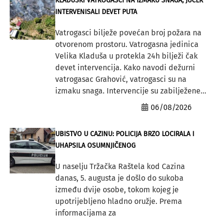
KLADUŠKI VATROGASCI NA IZMAKU SNAGA, JUČER
INTERVENISALI DEVET PUTA
Vatrogasci bilježe povećan broj požara na
otvorenom prostoru. Vatrogasna jedinica
Velika Kladuša u protekla 24h bilježi čak
devet intervencija. Kako navodi dežurni
vatrogasac Grahović, vatrogasci su na
izmaku snaga. Intervencije su zabilježene...
06/08/2026
UBISTVO U CAZINU: POLICIJA BRZO LOCIRALA I
UHAPSILA OSUMNJIČENOG
U naselju Tržačka Raštela kod Cazina
danas, 5. augusta je došlo do sukoba
između dvije osobe, tokom kojeg je
upotrijebljeno hladno oružje. Prema
informacijama za