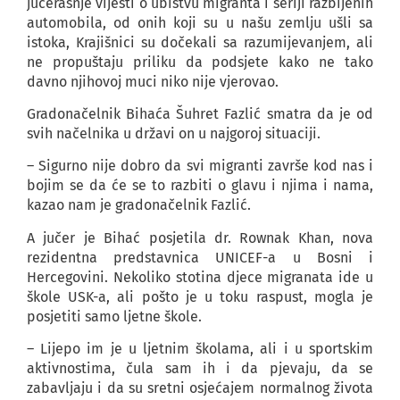
jučerašnje vijesti o ubistvu migranta i seriji razbijenih
automobila, od onih koji su u našu zemlju ušli sa
istoka, Krajišnici su dočekali sa razumijevanjem, ali
ne propuštaju priliku da podsjete kako ne tako
davno njihovoj muci niko nije vjerovao.
Gradonačelnik Bihaća Šuhret Fazlić smatra da je od
svih načelnika u državi on u najgoroj situaciji.
– Sigurno nije dobro da svi migranti završe kod nas i
bojim se da će se to razbiti o glavu i njima i nama,
kazao nam je gradonačelnik Fazlić.
A jučer je Bihać posjetila dr. Rownak Khan, nova
rezidentna predstavnica UNICEF-a u Bosni i
Hercegovini. Nekoliko stotina djece migranata ide u
škole USK-a, ali pošto je u toku raspust, mogla je
posjetiti samo ljetne škole.
– Lijepo im je u ljetnim školama, ali i u sportskim
aktivnostima, čula sam ih i da pjevaju, da se
zabavljaju i da su sretni osjećajem normalnog života