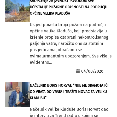
SAOPĆENJE ZA JAVNOST POVODOM SVE
UČESTALIJE POŽARNE OPASNOSTI NA PODRUČJU
OPĆINE VELIKA KLADUŠA
Usljed porasta broja požara na području
općine Velika Kladuša, koji predstavljaju
kršenje propisa ozabrani nekontrolisanog
paljenja vatre, naročito one sa štetnim
posljedicama, obraćamo se
ovimalarmantnim upozorenjem. Sve više je
evidentno...
04/08/2026
NAČELNIK BORIS HORVAT: “NIJE ME SRAMOTA IĆI
OD VRATA DO VRATA I TRAŽITI NOVAC ZA VELIKU
KLADUŠU”
Načelnik Velike Kladuše Boris Horvat dao
je intervju za Trend radio u kojem se