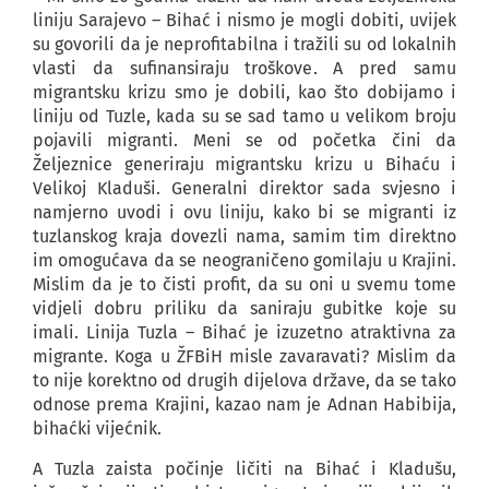
liniju Sarajevo – Bihać i nismo je mogli dobiti, uvijek
su govorili da je neprofitabilna i tražili su od lokalnih
vlasti da sufinansiraju troškove. A pred samu
migrantsku krizu smo je dobili, kao što dobijamo i
liniju od Tuzle, kada su se sad tamo u velikom broju
pojavili migranti. Meni se od početka čini da
Željeznice generiraju migrantsku krizu u Bihaću i
Velikoj Kladuši. Generalni direktor sada svjesno i
namjerno uvodi i ovu liniju, kako bi se migranti iz
tuzlanskog kraja dovezli nama, samim tim direktno
im omogućava da se neograničeno gomilaju u Krajini.
Mislim da je to čisti profit, da su oni u svemu tome
vidjeli dobru priliku da saniraju gubitke koje su
imali. Linija Tuzla – Bihać je izuzetno atraktivna za
migrante. Koga u ŽFBiH misle zavaravati? Mislim da
to nije korektno od drugih dijelova države, da se tako
odnose prema Krajini, kazao nam je Adnan Habibija,
bihaćki vijećnik.
A Tuzla zaista počinje ličiti na Bihać i Kladušu,