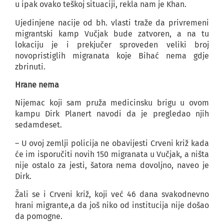
u ipak ovako teškoj situaciji, rekla nam je Khan.
Ujedinjene nacije od bh. vlasti traže da privremeni
migrantski kamp Vučjak bude zatvoren, a na tu
lokaciju je i prekjučer sproveden veliki broj
novopristiglih migranata koje Bihać nema gdje
zbrinuti.
Hrane nema
Nijemac koji sam pruža medicinsku brigu u ovom
kampu Dirk Planert navodi da je pregledao njih
sedamdeset.
– U ovoj zemlji policija ne obavijesti Crveni križ kada
će im isporučiti novih 150 migranata u Vučjak, a ništa
nije ostalo za jesti, šatora nema dovoljno, naveo je
Dirk.
Žali se i Crveni križ, koji već 46 dana svakodnevno
hrani migrante,a da još niko od institucija nije došao
da pomogne.