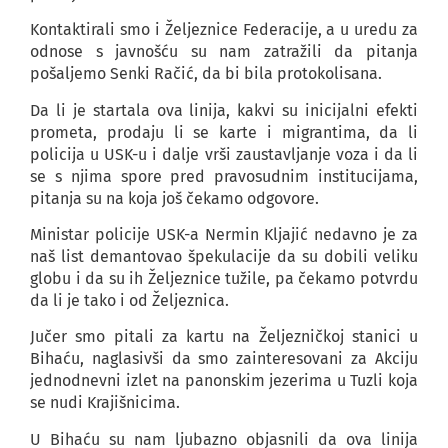
Kontaktirali smo i Željeznice Federacije, a u uredu za
odnose s javnošću su nam zatražili da pitanja
pošaljemo Senki Račić, da bi bila protokolisana.
Da li je startala ova linija, kakvi su inicijalni efekti
prometa, prodaju li se karte i migrantima, da li
policija u USK-u i dalje vrši zaustavljanje voza i da li
se s njima spore pred pravosudnim institucijama,
pitanja su na koja još čekamo odgovore.
Ministar policije USK-a Nermin Kljajić nedavno je za
naš list demantovao špekulacije da su dobili veliku
globu i da su ih Željeznice tužile, pa čekamo potvrdu
da li je tako i od Željeznica.
Jučer smo pitali za kartu na Željezničkoj stanici u
Bihaću, naglasivši da smo zainteresovani za Akciju
jednodnevni izlet na panonskim jezerima u Tuzli koja
se nudi Krajišnicima.
U Bihaću su nam ljubazno objasnili da ova linija