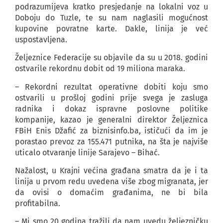
podrazumijeva kratko presjedanje na lokalni voz u
Doboju do Tuzle, te su nam naglasili mogućnost
kupovine povratne karte. Dakle, linija je već
uspostavljena.
Željeznice Federacije su objavile da su u 2018. godini
ostvarile rekordnu dobit od 19 miliona maraka.
– Rekordni rezultat operativne dobiti koju smo
ostvarili u prošloj godini prije svega je zasluga
radnika i dokaz ispravne poslovne politike
kompanije, kazao je generalni direktor Željeznica
FBiH Enis Džafić za biznisinfo.ba, ističući da im je
porastao prevoz za 155.471 putnika, na šta je najviše
uticalo otvaranje linije Sarajevo – Bihać.
Nažalost, u Krajni većina građana smatra da je i ta
linija u prvom redu uvedena više zbog migranata, jer
da ovisi o domaćim građanima, ne bi bila
profitabilna.
– Mi smo 20 godina tražili da nam uvedu željezničku