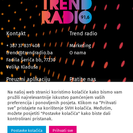
Kontakt
Trend radio
+ 387 37 831 408
Marketing
trend@trendradio.ba
O nama
Fadila Šeriča bb, 77230
Velika Kladuša
Preuzmi aplikaciju
Pratite nas
Na našoj web stranici koristimo kolačiće kako bismo vam
pružili najrelevantnije iskustvo pamćenjem vaših
preferencija i ponovljenih posjeta. Klikom na “Prihvati
sve” pristajete na korištenje SVIH kolačića. Međutim,
možete posjetiti "Postavke kolačića" kako biste dali
kontrolirani pristanak.
© 2024. Trend Radio Velika Kladuša. Sva prava zadržana.
Postavke kolačića
Prihvati sve
Powered by
CODUS | Digital Creative Agency