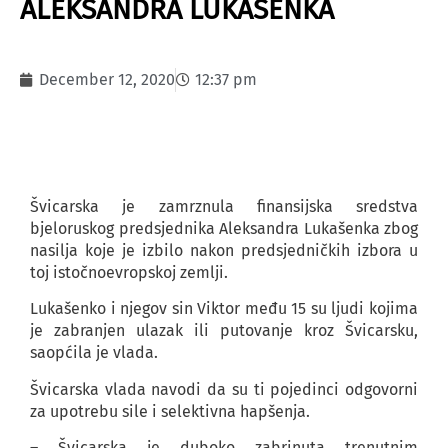
ALEKSANDRA LUKAŠENKA
December 12, 2020
12:37 pm
Švicarska je zamrznula finansijska sredstva
bjeloruskog predsjednika Aleksandra Lukašenka zbog
nasilja koje je izbilo nakon predsjedničkih izbora u
toj istočnoevropskoj zemlji.
Lukašenko i njegov sin Viktor među 15 su ljudi kojima
je zabranjen ulazak ili putovanje kroz Švicarsku,
saopćila je vlada.
Švicarska vlada navodi da su ti pojedinci odgovorni
za upotrebu sile i selektivna hapšenja.
– Švicarska je duboko zabrinuta trenutnim