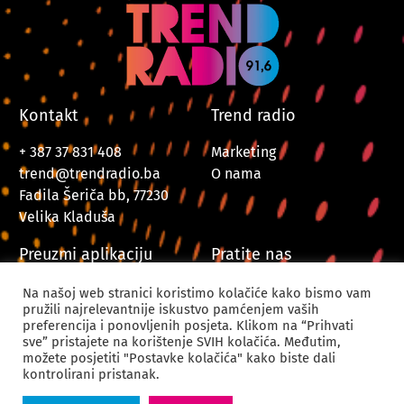
Kontakt
Trend radio
+ 387 37 831 408
Marketing
trend@trendradio.ba
O nama
Fadila Šeriča bb, 77230
Velika Kladuša
Preuzmi aplikaciju
Pratite nas
Na našoj web stranici koristimo kolačiće kako bismo vam
pružili najrelevantnije iskustvo pamćenjem vaših
preferencija i ponovljenih posjeta. Klikom na “Prihvati
sve” pristajete na korištenje SVIH kolačića. Međutim,
možete posjetiti "Postavke kolačića" kako biste dali
kontrolirani pristanak.
© 2024. Trend Radio Velika Kladuša. Sva prava zadržana.