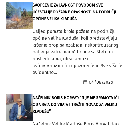
SAOPĆENJE ZA JAVNOST POVODOM SVE
UČESTALIJE POŽARNE OPASNOSTI NA PODRUČJU
OPĆINE VELIKA KLADUŠA
Usljed porasta broja požara na području
općine Velika Kladuša, koji predstavljaju
kršenje propisa ozabrani nekontrolisanog
paljenja vatre, naročito one sa štetnim
posljedicama, obraćamo se
ovimalarmantnim upozorenjem. Sve više je
evidentno...
04/08/2026
NAČELNIK BORIS HORVAT: “NIJE ME SRAMOTA IĆI
OD VRATA DO VRATA I TRAŽITI NOVAC ZA VELIKU
KLADUŠU”
Načelnik Velike Kladuše Boris Horvat dao