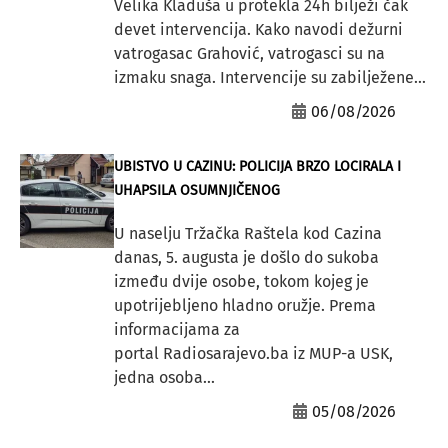
Velika Kladuša u protekla 24h bilježi čak
devet intervencija. Kako navodi dežurni
vatrogasac Grahović, vatrogasci su na
izmaku snaga. Intervencije su zabilježene...
06/08/2026
UBISTVO U CAZINU: POLICIJA BRZO LOCIRALA I
UHAPSILA OSUMNJIČENOG
U naselju Tržačka Raštela kod Cazina
danas, 5. augusta je došlo do sukoba
između dvije osobe, tokom kojeg je
upotrijebljeno hladno oružje. Prema
informacijama za
portal Radiosarajevo.ba iz MUP-a USK,
jedna osoba...
05/08/2026