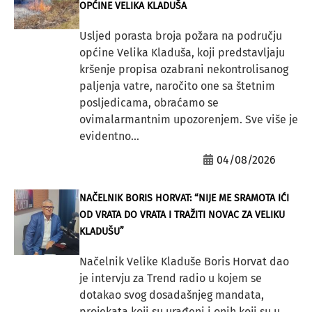
OPĆINE VELIKA KLADUŠA
Usljed porasta broja požara na području
općine Velika Kladuša, koji predstavljaju
kršenje propisa ozabrani nekontrolisanog
paljenja vatre, naročito one sa štetnim
posljedicama, obraćamo se
ovimalarmantnim upozorenjem. Sve više je
evidentno...
04/08/2026
NAČELNIK BORIS HORVAT: “NIJE ME SRAMOTA IĆI
OD VRATA DO VRATA I TRAŽITI NOVAC ZA VELIKU
KLADUŠU”
Načelnik Velike Kladuše Boris Horvat dao
je intervju za Trend radio u kojem se
dotakao svog dosadašnjeg mandata,
projekata koji su urađeni i onih koji su u