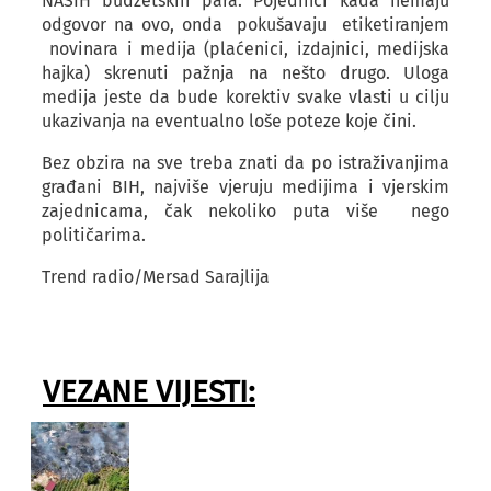
NAŠIH budžetskih para. Pojedinci kada nemaju
odgovor na ovo, onda pokušavaju etiketiranjem
novinara i medija (plaćenici, izdajnici, medijska
hajka) skrenuti pažnja na nešto drugo. Uloga
medija jeste da bude korektiv svake vlasti u cilju
ukazivanja na eventualno loše poteze koje čini.
Bez obzira na sve treba znati da po istraživanjima
građani BIH, najviše vjeruju medijima i vjerskim
zajednicama, čak nekoliko puta više nego
političarima.
Trend radio/Mersad Sarajlija
VEZANE VIJESTI: