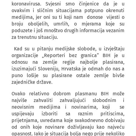
koronavirusa. Svjesni smo činjenice da je u
ovakvim i sličnim situacijama potpuno okrenuti
medijima, jer oni su ti koji nam donose vijesti o
broju oboljelih, umrlih, o mjerama koje su
poduzete i još mnoštvo drugih informacija vezanim
za trenutnu situaciju.
Kad su u pitanju medijske slobode, u izvještaju
organizacije „Reporteri bez granica“ BIH je u
odnosu na zemlje regije najbolje plasirana,
izuzimajući Sloveniju, Hrvatska je odmah do nas a
puno lošije su plasirane ostale zemlje bivše
zajedničke države.
Ovako relativno dobrom plasmanu BIH može
najviše zahvaliti zahvaljujući slobodnim i
neovisnim medijima i novinarima, koji se
uspijevaju izboriti sa raznim pritiscima,
prijetnjama, uvredama koje svakodnevno dobivaju
od onih koje novinare doživljavaju kao najveću
opasnost. Iako je situacija bolja nego prije nekoliko