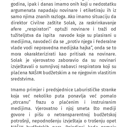
godina, ipak i danas imamo onih koji u nedostatku
argumenata napadaju novinare i etiketiraju ih iz
samo njima znanih razloga. Ako imamo situaciju da
direktor Civilne zaštite Solak, za raskrinkavanje
afere „respiratori“ optuži novinare i traži od
tužiteljstva da ispita navode koje su plasirani u
medijima, navodeći da se „protiv njega i Federalne
vlade vodi nepravedna medijska hajka“, onda se to
mora okarakterizirati kao pritisak na novinare.
Solak je vjerovatno zaboravio da su novinari
izvještavali o sumnjivoj nabavci respiratora koji su
plaćena NAŠIM budžetskim a ne njegovim vlastitim
sredstvima.
Imamo primjer i predsjednice Laburističke stranke
koja već nekoliko puta ponavlja već pomalo
„otrcanu“ frazu o plaćenim i instruiranim
medijima. Vjerovatno i njoj smeta što mediji
govore i pišu o netransparentnoj budžetskoj
potrošnji, nepodnošenju izvještaja o trošenju opet