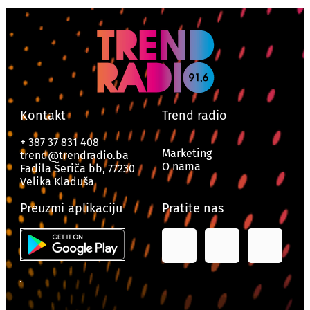
Kontakt
Trend radio
+ 387 37 831 408
Marketing
trend@trendradio.ba
O nama
Fadila Šeriča bb, 77230
Velika Kladuša
Preuzmi aplikaciju
Pratite nas