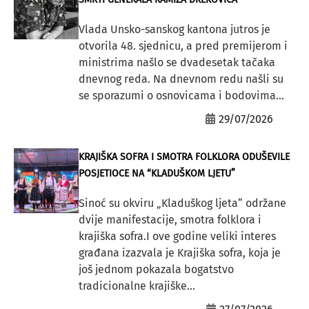
Vlada Unsko-sanskog kantona jutros je
otvorila 48. sjednicu, a pred premijerom i
ministrima našlo se dvadesetak tačaka
dnevnog reda. Na dnevnom redu našli su
se sporazumi o osnovicama i bodovima...
29/07/2026
KRAJIŠKA SOFRA I SMOTRA FOLKLORA ODUŠEVILE
POSJETIOCE NA “KLADUŠKOM LJETU”
Sinoć su okviru „Kladuškog ljeta“ održane
dvije manifestacije, smotra folklora i
krajiška sofra.I ove godine veliki interes
građana izazvala je Krajiška sofra, koja je
još jednom pokazala bogatstvo
tradicionalne krajiške...