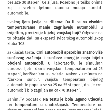
prelaze 30 stepeni Celzijusa. Posebno je teško onima
koji u vrelim ljetnim danima moraju koristiti
automobile.
Svakog ljeta javlja se dilema:
Da li se na visokim
temperaturama manje zagrijavaju automobili u
svijetlim, preciznije bijeloj vanjskoj boji
? Odgovor na
to pitanje dali su eksperti švicarskog automobilskog
kluba TCS.
Zaključak testa:
Crni automobil apsorbira znatno više
sunčevog zračenja i sunčeve energije nego bijelo
obojeni automobil.
U laboratoriju je simuliran
europski ljetni dan s vanjskom temperaturom od 25
stepeni, korištenjem UV svjetla. Nakon 20 minuta na
“žarkom suncu”, vanjska temperatura bijelog
automobile popela se sa 25 na 55 stepeni, dok je crni
automobil bio zagrijan na čak 70 stepeni.
Zanimljiv podatak:
Na testu je boja lagano utjecala
na temperature u unutrašnjosti.
Temperature od