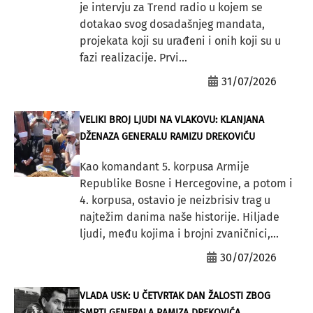
je intervju za Trend radio u kojem se
dotakao svog dosadašnjeg mandata,
projekata koji su urađeni i onih koji su u
fazi realizacije. Prvi...
31/07/2026
VELIKI BROJ LJUDI NA VLAKOVU: KLANJANA
DŽENAZA GENERALU RAMIZU DREKOVIĆU
Kao komandant 5. korpusa Armije
Republike Bosne i Hercegovine, a potom i
4. korpusa, ostavio je neizbrisiv trag u
najtežim danima naše historije. Hiljade
ljudi, među kojima i brojni zvaničnici,...
30/07/2026
VLADA USK: U ČETVRTAK DAN ŽALOSTI ZBOG
SMRTI GENERALA RAMIZA DREKOVIĆA