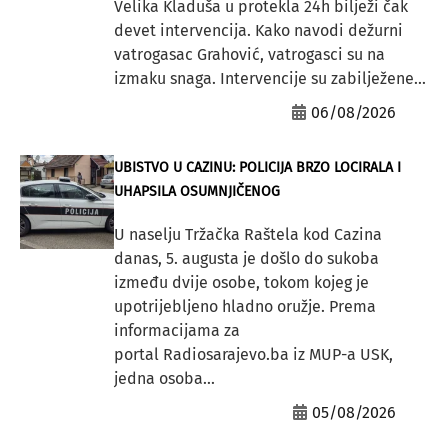
Velika Kladuša u protekla 24h bilježi čak
devet intervencija. Kako navodi dežurni
vatrogasac Grahović, vatrogasci su na
izmaku snaga. Intervencije su zabilježene...
06/08/2026
UBISTVO U CAZINU: POLICIJA BRZO LOCIRALA I
UHAPSILA OSUMNJIČENOG
U naselju Tržačka Raštela kod Cazina
danas, 5. augusta je došlo do sukoba
između dvije osobe, tokom kojeg je
upotrijebljeno hladno oružje. Prema
informacijama za
portal Radiosarajevo.ba iz MUP-a USK,
jedna osoba...
05/08/2026