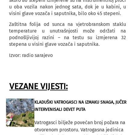
skoro 80 stepeni izmjerene su na instrumentnoj ploči
u oba vozila nakon jednog sata, dok je u kabini, u
visini glave vozača i saputnika, bilo oko 45 stepeni.
Zaštitna folija od sunca na vjetrobranskom staklu
temperature u unutrašnjosti može održati na
podnošljivijoj razini – na testu su izmjerena 32
stepena u visini glave vozača i saputnika.
Izvor: radio sarajevo
VEZANE VIJESTI:
KLADUŠKI VATROGASCI NA IZMAKU SNAGA, JUČER
INTERVENISALI DEVET PUTA
Vatrogasci bilježe povećan broj požara na
otvorenom prostoru. Vatrogasna jedinica