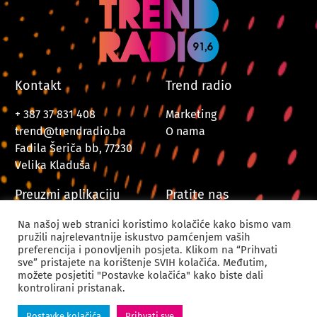
Kontakt
Trend radio
+ 387 37 831 408
Marketing
trend@trendradio.ba
O nama
Fadila Šeriča bb, 77230
Velika Kladuša
Preuzmi aplikaciju
Pratite nas
Na našoj web stranici koristimo kolačiće kako bismo vam
pružili najrelevantnije iskustvo pamćenjem vaših
preferencija i ponovljenih posjeta. Klikom na “Prihvati
sve” pristajete na korištenje SVIH kolačića. Međutim,
možete posjetiti "Postavke kolačića" kako biste dali
kontrolirani pristanak.
© 2024. Trend Radio Velika Kladuša. Sva prava zadržana.
Postavke kolačića
Prihvati sve