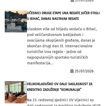
27/07/2026
UČESNICI DRUGE ETAPE UNA REGATE JUČER STIGLI
U BIHAĆ, DANAS NASTAVAK REGATE
Ulaskom više od hiljadu veslača u Bihać,
pod veličanstvenom bakljadom i
ovacijama okupljenih građana, danas je
okončan drugi dan 51. Internacionalne
turističke Una regate - jedne od
najpopularnijih sportsko-turističkih
manifestacija...
25/07/2026
VELIKOKLADUŠKO OV DALO SAGLASNOST ZA
KREDITNO ZADUŽENJE “KOMUNALIJA”
Na 23. redovnoj sjednici OV vijećnici su
dali saglasnost za kreditno zaduženje JKUP