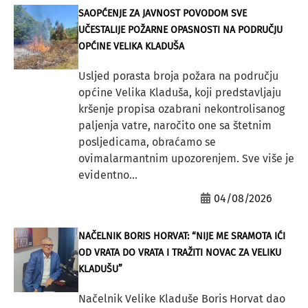
SAOPĆENJE ZA JAVNOST POVODOM SVE
UČESTALIJE POŽARNE OPASNOSTI NA PODRUČJU
OPĆINE VELIKA KLADUŠA
Usljed porasta broja požara na području
općine Velika Kladuša, koji predstavljaju
kršenje propisa ozabrani nekontrolisanog
paljenja vatre, naročito one sa štetnim
posljedicama, obraćamo se
ovimalarmantnim upozorenjem. Sve više je
evidentno...
04/08/2026
NAČELNIK BORIS HORVAT: “NIJE ME SRAMOTA IĆI
OD VRATA DO VRATA I TRAŽITI NOVAC ZA VELIKU
KLADUŠU”
Načelnik Velike Kladuše Boris Horvat dao