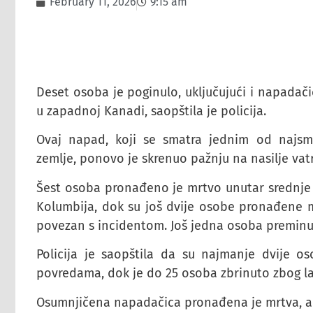
February 11, 2026
9:15 am
Deset osoba je poginulo, uključujući i napadačic
u zapadnoj Kanadi, saopštila je policija.
Ovaj napad, koji se smatra jednim od najsmr
zemlje, ponovo je skrenuo pažnju na nasilje vat
Šest osoba pronađeno je mrtvo unutar srednje š
Kolumbija, dok su još dvije osobe pronađene m
povezan s incidentom. Još jedna osoba preminul
Policija je saopštila da su najmanje dvije os
povredama, dok je do 25 osoba zbrinuto zbog l
Osumnjičena napadačica pronađena je mrtva, a po