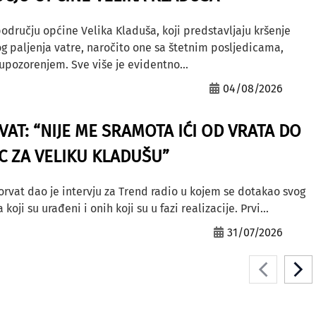
odručju općine Velika Kladuša, koji predstavljaju kršenje
g paljenja vatre, naročito one sa štetnim posljedicama,
ozorenjem. Sve više je evidentno...
04/08/2026
AT: “NIJE ME SRAMOTA IĆI OD VRATA DO
AC ZA VELIKU KLADUŠU”
orvat dao je intervju za Trend radio u kojem se dotakao svog
ji su urađeni i onih koji su u fazi realizacije. Prvi...
31/07/2026