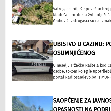
Vatrogasci bilježe povećan broj
Kladuša u protekla 24h bilježi č
Grahović, vatrogasci su na izmak
UBISTVO U CAZINU: P
OSUMNJIČENOG
U naselju Tržačka Raštela kod C
osobe, tokom kojeg je upotrijeb
portal Radiosarajevo.ba iz MUP-
SAOPĆENJE ZA JAVNO
OPASNOSTI NA PODRU