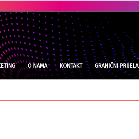
Kladuški vatrogasci na izmaku snaga, jučer intervenisali devet puta
ETING
O NAMA
KONTAKT
GRANIČNI PRIJELA