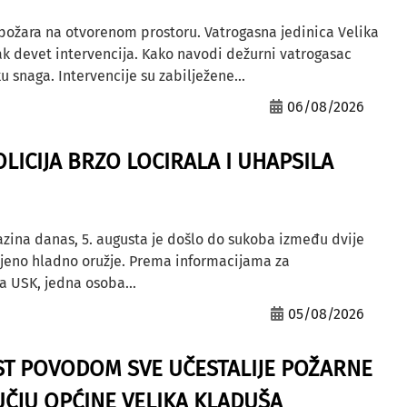
 požara na otvorenom prostoru. Vatrogasna jedinica Velika
ak devet intervencija. Kako navodi dežurni vatrogasac
u snaga. Intervencije su zabilježene...
06/08/2026
OLICIJA BRZO LOCIRALA I UHAPSILA
azina danas, 5. augusta je došlo do sukoba između dvije
ljeno hladno oružje. Prema informacijama za
a USK, jedna osoba...
05/08/2026
ST POVODOM SVE UČESTALIJE POŽARNE
ČJU OPĆINE VELIKA KLADUŠA