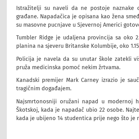
Istražitelji su naveli da ne postoje naznake 
građane. Napadačica je opisana kao žena smeđe
su masovne pucnjave u Sjevernoj Americi gotovo 
Tumbler Ridge je udaljena provincija sa oko 2
planina na sjeveru Britanske Kolumbije, oko 1.1
Policija je navela da su unutar škole zatekli v
pruža medicinska pomoć nekim žrtvama.
Kanadski premijer Mark Carney izrazio je sau
tragičnim događajem.
Najsmrtonosniji oružani napad u modernoj h
Škotskoj, kada je napadač ubio 22 osobe. Najte
kada je ubijeno 14 studentica prije nego što je