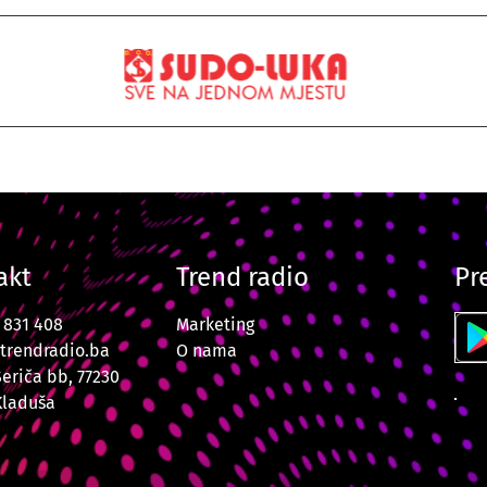
akt
Trend radio
Pr
7 831 408
Marketing
trendradio.ba
O nama
Šeriča bb, 77230
Kladuša