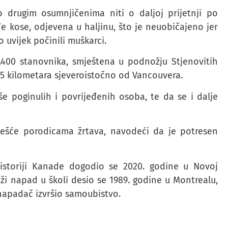
o drugim osumnjičenima niti o daljoj prijetnji po
 kose, odjevena u haljinu, što je neuobičajeno jer
uvijek počinili muškarci.
.400 stanovnika, smještena u podnožju Stjenovitih
55 kilometara sjeveroistočno od Vancouvera.
iše poginulih i povrijeđenih osoba, te da se i dalje
češće porodicama žrtava, navodeći da je potresen
istoriji Kanade dogodio se 2020. godine u Novoj
ži napad u školi desio se 1989. godine u Montrealu,
 napadač izvršio samoubistvo.