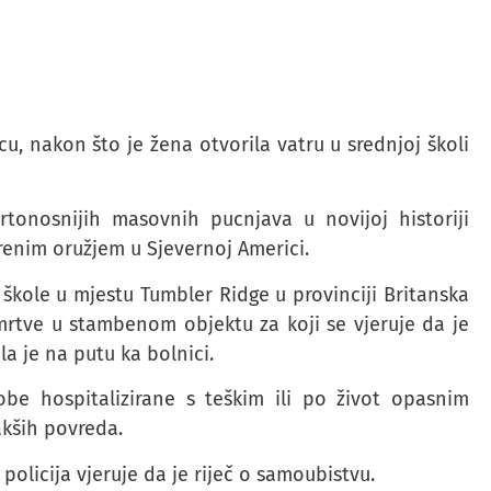
u, nakon što je žena otvorila vatru u srednjoj školi
tonosnijih masovnih pucnjava u novijoj historiji
renim oružjem u Sjevernoj Americi.
kole u mjestu Tumbler Ridge u provinciji Britanska
rtve u stambenom objektu za koji se vjeruje da je
a je na putu ka bolnici.
obe hospitalizirane s teškim ili po život opasnim
akših povreda.
licija vjeruje da je riječ o samoubistvu.