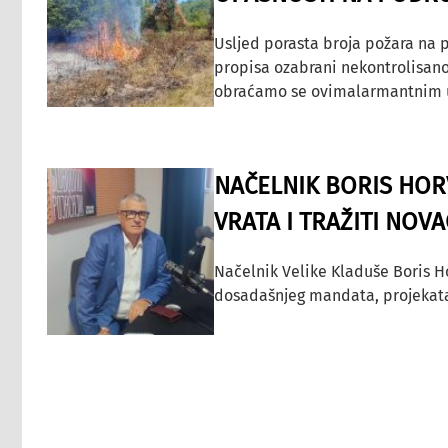
Usljed porasta broja požara na p
propisa ozabrani nekontrolisano
obraćamo se ovimalarmantnim up
NAČELNIK BORIS HORV
VRATA I TRAŽITI NOV
Načelnik Velike Kladuše Boris H
dosadašnjeg mandata, projekata ko