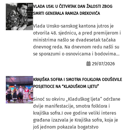
VLADA USK: U ČETVRTAK DAN ŽALOSTI ZBOG
SMRTI GENERALA RAMIZA DREKOVIĆA
Vlada Unsko-sanskog kantona jutros je
otvorila 48. sjednicu, a pred premijerom i
ministrima našlo se dvadesetak tačaka
dnevnog reda. Na dnevnom redu našli su
se sporazumi o osnovicama i bodovima...
29/07/2026
KRAJIŠKA SOFRA I SMOTRA FOLKLORA ODUŠEVILE
POSJETIOCE NA “KLADUŠKOM LJETU”
Sinoć su okviru „Kladuškog ljeta“ održane
dvije manifestacije, smotra folklora i
krajiška sofra.I ove godine veliki interes
građana izazvala je Krajiška sofra, koja je
još jednom pokazala bogatstvo