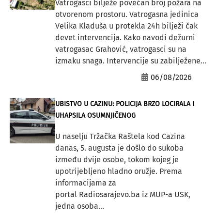
Vatrogasci bilježe povećan broj požara na
otvorenom prostoru. Vatrogasna jedinica
Velika Kladuša u protekla 24h bilježi čak
devet intervencija. Kako navodi dežurni
vatrogasac Grahović, vatrogasci su na
izmaku snaga. Intervencije su zabilježene...
06/08/2026
UBISTVO U CAZINU: POLICIJA BRZO LOCIRALA I
UHAPSILA OSUMNJIČENOG
U naselju Tržačka Raštela kod Cazina
danas, 5. augusta je došlo do sukoba
između dvije osobe, tokom kojeg je
upotrijebljeno hladno oružje. Prema
informacijama za
portal Radiosarajevo.ba iz MUP-a USK,
jedna osoba...