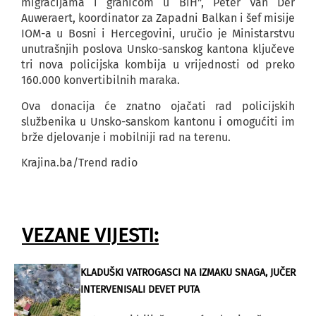
migracijama i granicom u BiH”, Peter Van Der
Auweraert, koordinator za Zapadni Balkan i šef misije
IOM-a u Bosni i Hercegovini, uručio je Ministarstvu
unutrašnjih poslova Unsko-sanskog kantona ključeve
tri nova policijska kombija u vrijednosti od preko
160.000 konvertibilnih maraka.
Ova donacija će znatno ojačati rad policijskih
službenika u Unsko-sanskom kantonu i omogućiti im
brže djelovanje i mobilniji rad na terenu.
Krajina.ba/Trend radio
VEZANE VIJESTI:
KLADUŠKI VATROGASCI NA IZMAKU SNAGA, JUČER
INTERVENISALI DEVET PUTA