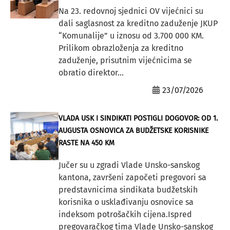
Na 23. redovnoj sjednici OV vijećnici su
dali saglasnost za kreditno zaduženje JKUP
“Komunalije” u iznosu od 3.700 000 KM.
Prilikom obrazloženja za kreditno
zaduženje, prisutnim vijećnicima se
obratio direktor...
23/07/2026
VLADA USK I SINDIKATI POSTIGLI DOGOVOR: OD 1.
AUGUSTA OSNOVICA ZA BUDŽETSKE KORISNIKE
RASTE NA 450 KM
Jučer su u zgradi Vlade Unsko-sanskog
kantona, završeni započeti pregovori sa
predstavnicima sindikata budžetskih
korisnika o usklađivanju osnovice sa
indeksom potrošačkih cijena.Ispred
pregovaračkog tima Vlade Unsko-sanskog