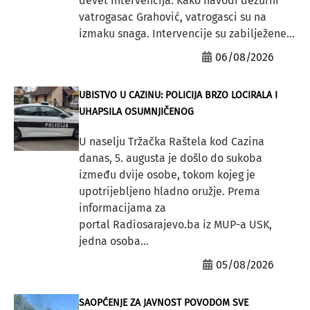
devet intervencija. Kako navodi dežurni
vatrogasac Grahović, vatrogasci su na
izmaku snaga. Intervencije su zabilježene...
06/08/2026
UBISTVO U CAZINU: POLICIJA BRZO LOCIRALA I
UHAPSILA OSUMNJIČENOG
U naselju Tržačka Raštela kod Cazina
danas, 5. augusta je došlo do sukoba
između dvije osobe, tokom kojeg je
upotrijebljeno hladno oružje. Prema
informacijama za
portal Radiosarajevo.ba iz MUP-a USK,
jedna osoba...
05/08/2026
SAOPĆENJE ZA JAVNOST POVODOM SVE