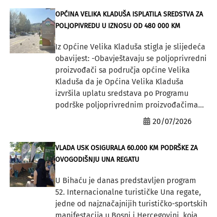
OPĆINA VELIKA KLADUŠA ISPLATILA SREDSTVA ZA
POLJOPIVREDU U IZNOSU OD 480 000 KM
Iz Općine Velika Kladuša stigla je slijedeća
obavijest: -Obavještavaju se poljoprivredni
proizvođači sa područja općine Velika
Kladuša da je Općina Velika Kladuša
izvršila uplatu sredstava po Programu
podrške poljoprivrednim proizvođačima...
20/07/2026
VLADA USK OSIGURALA 60.000 KM PODRŠKE ZA
OVOGODIŠNJU UNA REGATU
U Bihaću je danas predstavljen program
52. Internacionalne turističke Una regate,
jedne od najznačajnijih turističko-sportskih
manifestacija u Bosni i Hercegovini, koja