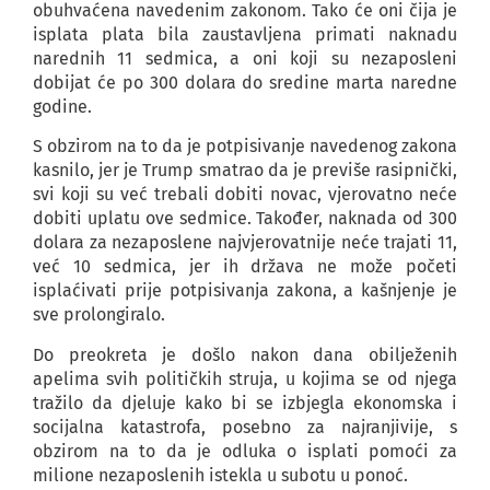
obuhvaćena navedenim zakonom. Tako će oni čija je
isplata plata bila zaustavljena primati naknadu
narednih 11 sedmica, a oni koji su nezaposleni
dobijat će po 300 dolara do sredine marta naredne
godine.
S obzirom na to da je potpisivanje navedenog zakona
kasnilo, jer je Trump smatrao da je previše rasipnički,
svi koji su već trebali dobiti novac, vjerovatno neće
dobiti uplatu ove sedmice. Također, naknada od 300
dolara za nezaposlene najvjerovatnije neće trajati 11,
već 10 sedmica, jer ih država ne može početi
isplaćivati prije potpisivanja zakona, a kašnjenje je
sve prolongiralo.
Do preokreta je došlo nakon dana obilježenih
apelima svih političkih struja, u kojima se od njega
tražilo da djeluje kako bi se izbjegla ekonomska i
socijalna katastrofa, posebno za najranjivije, s
obzirom na to da je odluka o isplati pomoći za
milione nezaposlenih istekla u subotu u ponoć.