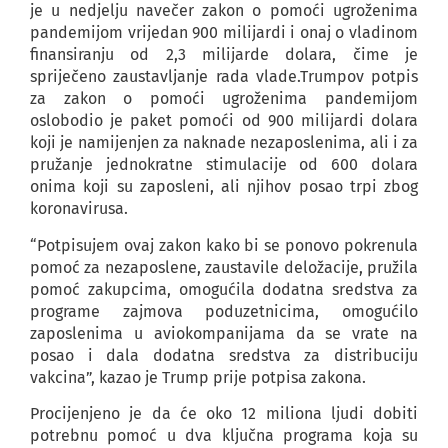
je u nedjelju navečer zakon o pomoći ugroženima
pandemijom vrijedan 900 milijardi i onaj o vladinom
finansiranju od 2,3 milijarde dolara, čime je
spriječeno zaustavljanje rada vlade.Trumpov potpis
za zakon o pomoći ugroženima pandemijom
oslobodio je paket pomoći od 900 milijardi dolara
koji je namijenjen za naknade nezaposlenima, ali i za
pružanje jednokratne stimulacije od 600 dolara
onima koji su zaposleni, ali njihov posao trpi zbog
koronavirusa.
“Potpisujem ovaj zakon kako bi se ponovo pokrenula
pomoć za nezaposlene, zaustavile deložacije, pružila
pomoć zakupcima, omogućila dodatna sredstva za
programe zajmova poduzetnicima, omogućilo
zaposlenima u aviokompanijama da se vrate na
posao i dala dodatna sredstva za distribuciju
vakcina”, kazao je Trump prije potpisa zakona.
Procijenjeno je da će oko 12 miliona ljudi dobiti
potrebnu pomoć u dva ključna programa koja su