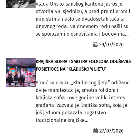
Vlada Unsko-sanskog kantona jutros je
otvorila 48. sjednicu, a pred premijerom i
ministrima našlo se dvadesetak tačaka
dnevnog reda. Na dnevnom redu našli su
se sporazumi o osnovicama i bodovima...
29/07/2026
KRAJIŠKA SOFRA I SMOTRA FOLKLORA ODUŠEVILE
POSJETIOCE NA “KLADUŠKOM LJETU”
Sinoć su okviru „Kladuškog ljeta“ održane
dvije manifestacije, smotra folklora i
krajiška sofra.I ove godine veliki interes
građana izazvala je Krajiška sofra, koja je
još jednom pokazala bogatstvo
tradicionalne krajiške...
27/07/2026