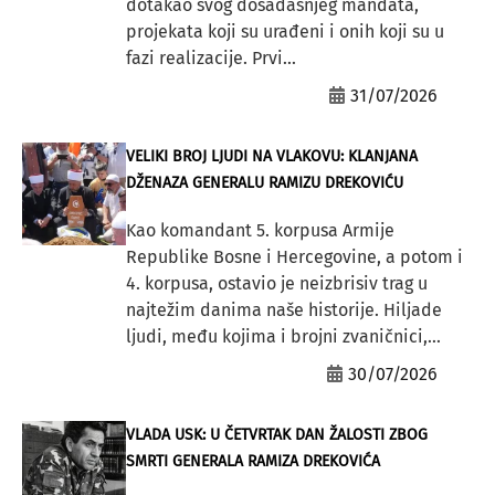
dotakao svog dosadašnjeg mandata,
projekata koji su urađeni i onih koji su u
fazi realizacije. Prvi...
31/07/2026
VELIKI BROJ LJUDI NA VLAKOVU: KLANJANA
DŽENAZA GENERALU RAMIZU DREKOVIĆU
Kao komandant 5. korpusa Armije
Republike Bosne i Hercegovine, a potom i
4. korpusa, ostavio je neizbrisiv trag u
najtežim danima naše historije. Hiljade
ljudi, među kojima i brojni zvaničnici,...
30/07/2026
VLADA USK: U ČETVRTAK DAN ŽALOSTI ZBOG
SMRTI GENERALA RAMIZA DREKOVIĆA