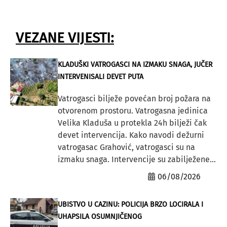
VEZANE VIJESTI:
KLADUŠKI VATROGASCI NA IZMAKU SNAGA, JUČER
INTERVENISALI DEVET PUTA
Vatrogasci bilježe povećan broj požara na
otvorenom prostoru. Vatrogasna jedinica
Velika Kladuša u protekla 24h bilježi čak
devet intervencija. Kako navodi dežurni
vatrogasac Grahović, vatrogasci su na
izmaku snaga. Intervencije su zabilježene...
06/08/2026
UBISTVO U CAZINU: POLICIJA BRZO LOCIRALA I
UHAPSILA OSUMNJIČENOG