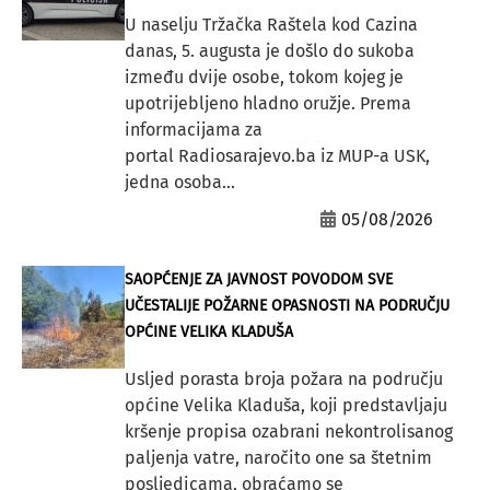
U naselju Tržačka Raštela kod Cazina
danas, 5. augusta je došlo do sukoba
između dvije osobe, tokom kojeg je
upotrijebljeno hladno oružje. Prema
informacijama za
portal Radiosarajevo.ba iz MUP-a USK,
jedna osoba...
05/08/2026
SAOPĆENJE ZA JAVNOST POVODOM SVE
UČESTALIJE POŽARNE OPASNOSTI NA PODRUČJU
OPĆINE VELIKA KLADUŠA
Usljed porasta broja požara na području
općine Velika Kladuša, koji predstavljaju
kršenje propisa ozabrani nekontrolisanog
paljenja vatre, naročito one sa štetnim
posljedicama, obraćamo se