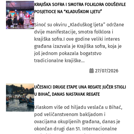
KRAJIŠKA SOFRA I SMOTRA FOLKLORA ODUŠEVILE
POSJETIOCE NA “KLADUŠKOM LJETU”
Sinoć su okviru „Kladuškog ljeta“ održane
dvije manifestacije, smotra folklora i
krajiška sofra.I ove godine veliki interes
građana izazvala je Krajiška sofra, koja je
još jednom pokazala bogatstvo
tradicionalne krajiške...
27/07/2026
UČESNICI DRUGE ETAPE UNA REGATE JUČER STIGLI
U BIHAĆ, DANAS NASTAVAK REGATE
Ulaskom više od hiljadu veslača u Bihać,
pod veličanstvenom bakljadom i
ovacijama okupljenih građana, danas je
okončan drugi dan 51. Internacionalne