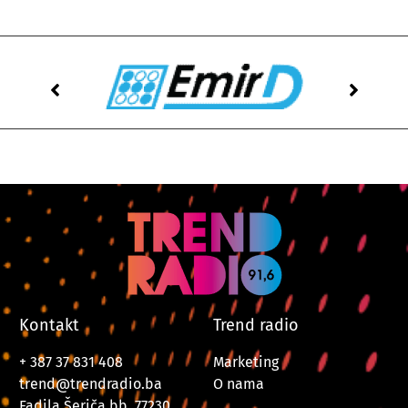
Kontakt
Trend radio
+ 387 37 831 408
Marketing
trend@trendradio.ba
O nama
Fadila Šeriča bb, 77230