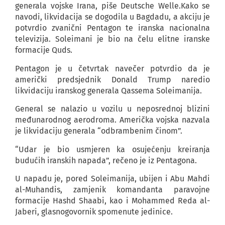
generala vojske Irana, piše Deutsche Welle.Kako se
navodi, likvidacija se dogodila u Bagdadu, a akciju je
potvrdio zvanični Pentagon te iranska nacionalna
televizija. Soleimani je bio na čelu elitne iranske
formacije Quds.
Pentagon je u četvrtak navečer potvrdio da je
američki predsjednik Donald Trump naredio
likvidaciju iranskog generala Qassema Soleimanija.
General se nalazio u vozilu u neposrednoj blizini
međunarodnog aerodroma. Američka vojska nazvala
je likvidaciju generala “odbrambenim činom”.
“Udar je bio usmjeren ka osujećenju kreiranja
budućih iranskih napada”, rečeno je iz Pentagona.
U napadu je, pored Soleimanija, ubijen i Abu Mahdi
al-Muhandis, zamjenik komandanta paravojne
formacije Hashd Shaabi, kao i Mohammed Reda al-
Jaberi, glasnogovornik spomenute jedinice.