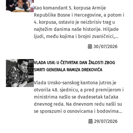
Kao komandant 5. korpusa Armije
Republike Bosne i Hercegovine, a potom i
4. korpusa, ostavio je neizbrisiv trag u
najtežim danima naše historije. Hiljade
ljudi, među kojima i brojni zvaničnici,...
30/07/2026
VLADA USK: U ČETVRTAK DAN ŽALOSTI ZBOG
SMRTI GENERALA RAMIZA DREKOVIĆA
Vlada Unsko-sanskog kantona jutros je
otvorila 48. sjednicu, a pred premijerom i
ministrima našlo se dvadesetak tačaka
dnevnog reda. Na dnevnom redu našli su
se sporazumi o osnovicama i bodovima...
29/07/2026