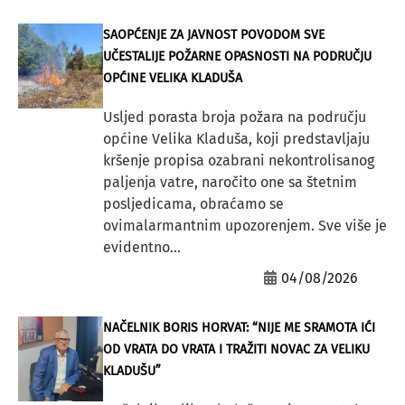
SAOPĆENJE ZA JAVNOST POVODOM SVE
UČESTALIJE POŽARNE OPASNOSTI NA PODRUČJU
OPĆINE VELIKA KLADUŠA
Usljed porasta broja požara na području
općine Velika Kladuša, koji predstavljaju
kršenje propisa ozabrani nekontrolisanog
paljenja vatre, naročito one sa štetnim
posljedicama, obraćamo se
ovimalarmantnim upozorenjem. Sve više je
evidentno...
04/08/2026
NAČELNIK BORIS HORVAT: “NIJE ME SRAMOTA IĆI
OD VRATA DO VRATA I TRAŽITI NOVAC ZA VELIKU
KLADUŠU”