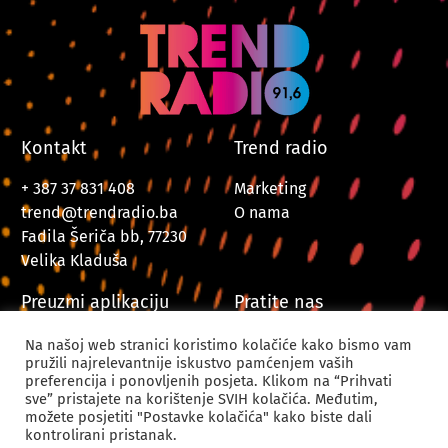
Kontakt
Trend radio
+ 387 37 831 408
Marketing
trend@trendradio.ba
O nama
Fadila Šeriča bb, 77230
Velika Kladuša
Preuzmi aplikaciju
Pratite nas
Na našoj web stranici koristimo kolačiće kako bismo vam
pružili najrelevantnije iskustvo pamćenjem vaših
preferencija i ponovljenih posjeta. Klikom na “Prihvati
sve” pristajete na korištenje SVIH kolačića. Međutim,
možete posjetiti "Postavke kolačića" kako biste dali
kontrolirani pristanak.