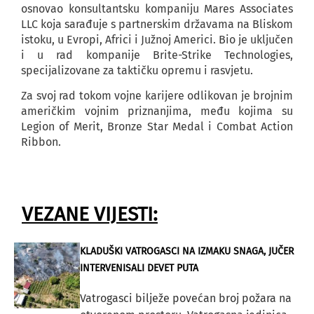
osnovao konsultantsku kompaniju Mares Associates
LLC koja sarađuje s partnerskim državama na Bliskom
istoku, u Evropi, Africi i Južnoj Americi. Bio je uključen
i u rad kompanije Brite-Strike Technologies,
specijalizovane za taktičku opremu i rasvjetu.
Za svoj rad tokom vojne karijere odlikovan je brojnim
američkim vojnim priznanjima, među kojima su
Legion of Merit, Bronze Star Medal i Combat Action
Ribbon.
VEZANE VIJESTI:
KLADUŠKI VATROGASCI NA IZMAKU SNAGA, JUČER
INTERVENISALI DEVET PUTA
Vatrogasci bilježe povećan broj požara na