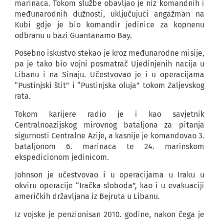
marinaca. Tokom službe obavljao je niz komandnih i
međunarodnih dužnosti, uključujući angažman na
Kubi gdje je bio komandir jedinice za kopnenu
odbranu u bazi Guantanamo Bay.
Posebno iskustvo stekao je kroz međunarodne misije,
pa je tako bio vojni posmatrač Ujedinjenih nacija u
Libanu i na Sinaju. Učestvovao je i u operacijama
“Pustinjski štit” i “Pustinjska oluja” tokom Zaljevskog
rata.
Tokom karijere radio je i kao savjetnik
Centralnoazijskog mirovnog bataljona za pitanja
sigurnosti Centralne Azije, a kasnije je komandovao 3.
bataljonom 6. marinaca te 24. marinskom
ekspedicionom jedinicom.
Johnson je učestvovao i u operacijama u Iraku u
okviru operacije “Iračka sloboda”, kao i u evakuaciji
američkih državljana iz Bejruta u Libanu.
Iz vojske je penzionisan 2010. godine, nakon čega je