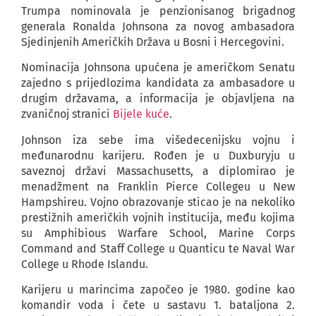
Trumpa nominovala je penzionisanog brigadnog
generala Ronalda Johnsona za novog ambasadora
Sjedinjenih Američkih Država u Bosni i Hercegovini.
Nominacija Johnsona upućena je američkom Senatu
zajedno s prijedlozima kandidata za ambasadore u
drugim državama, a informacija je objavljena na
zvaničnoj stranici
Bijele kuće
.
Johnson iza sebe ima višedecenijsku vojnu i
međunarodnu karijeru. Rođen je u Duxburyju u
saveznoj državi Massachusetts, a diplomirao je
menadžment na Franklin Pierce Collegeu u New
Hampshireu. Vojno obrazovanje sticao je na nekoliko
prestižnih američkih vojnih institucija, među kojima
su Amphibious Warfare School, Marine Corps
Command and Staff College u Quanticu te Naval War
College u Rhode Islandu.
Karijeru u marincima započeo je 1980. godine kao
komandir voda i čete u sastavu 1. bataljona 2.