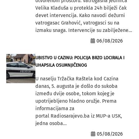
otvorenom prostoru. Vatrogasna jedinica
Velika Kladuša u protekla 24h bilježi čak
devet intervencija. Kako navodi dežurni
vatrogasac Grahović, vatrogasci su na
izmaku snaga. Intervencije su zabilježene...
06/08/2026
UBISTVO U CAZINU: POLICIJA BRZO LOCIRALA I
UHAPSILA OSUMNJIČENOG
U naselju Tržačka Raštela kod Cazina
danas, 5. augusta je došlo do sukoba
između dvije osobe, tokom kojeg je
upotrijebljeno hladno oružje. Prema
informacijama za
portal Radiosarajevo.ba iz MUP-a USK,
jedna osoba...
05/08/2026