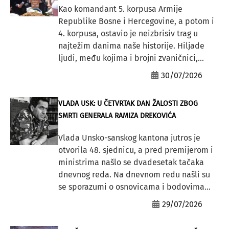
Kao komandant 5. korpusa Armije
Republike Bosne i Hercegovine, a potom i
4. korpusa, ostavio je neizbrisiv trag u
najtežim danima naše historije. Hiljade
ljudi, među kojima i brojni zvaničnici,...
30/07/2026
VLADA USK: U ČETVRTAK DAN ŽALOSTI ZBOG
SMRTI GENERALA RAMIZA DREKOVIĆA
Vlada Unsko-sanskog kantona jutros je
otvorila 48. sjednicu, a pred premijerom i
ministrima našlo se dvadesetak tačaka
dnevnog reda. Na dnevnom redu našli su
se sporazumi o osnovicama i bodovima...
29/07/2026