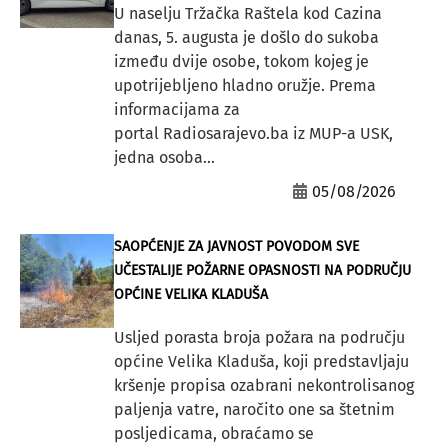
U naselju Tržačka Raštela kod Cazina
danas, 5. augusta je došlo do sukoba
između dvije osobe, tokom kojeg je
upotrijebljeno hladno oružje. Prema
informacijama za
portal Radiosarajevo.ba iz MUP-a USK,
jedna osoba...
05/08/2026
SAOPĆENJE ZA JAVNOST POVODOM SVE
UČESTALIJE POŽARNE OPASNOSTI NA PODRUČJU
OPĆINE VELIKA KLADUŠA
Usljed porasta broja požara na području
općine Velika Kladuša, koji predstavljaju
kršenje propisa ozabrani nekontrolisanog
paljenja vatre, naročito one sa štetnim
posljedicama, obraćamo se