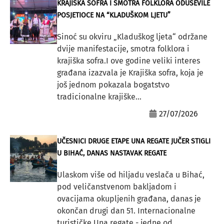
KRAJIŠKA SOFRA I SMOTRA FOLKLORA ODUŠEVILE
POSJETIOCE NA “KLADUŠKOM LJETU”
Sinoć su okviru „Kladuškog ljeta“ održane
dvije manifestacije, smotra folklora i
krajiška sofra.I ove godine veliki interes
građana izazvala je Krajiška sofra, koja je
još jednom pokazala bogatstvo
tradicionalne krajiške...
27/07/2026
UČESNICI DRUGE ETAPE UNA REGATE JUČER STIGLI
U BIHAĆ, DANAS NASTAVAK REGATE
Ulaskom više od hiljadu veslača u Bihać,
pod veličanstvenom bakljadom i
ovacijama okupljenih građana, danas je
okončan drugi dan 51. Internacionalne
turističke Una regate - jedne od