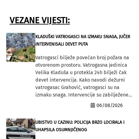
VEZANE VIJESTI:
KLADUŠKI VATROGASCI NA IZMAKU SNAGA, JUČER
INTERVENISALI DEVET PUTA
Vatrogasci bilježe povećan broj požara na
otvorenom prostoru. Vatrogasna jedinica
Velika Kladuša u protekla 24h bilježi čak
devet intervencija. Kako navodi dežurni
vatrogasac Grahović, vatrogasci su na
izmaku snaga. Intervencije su zabilježene...
06/08/2026
UBISTVO U CAZINU: POLICIJA BRZO LOCIRALA I
UHAPSILA OSUMNJIČENOG