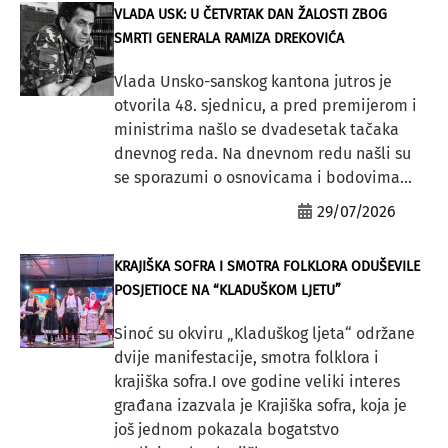
VLADA USK: U ČETVRTAK DAN ŽALOSTI ZBOG
SMRTI GENERALA RAMIZA DREKOVIĆA
Vlada Unsko-sanskog kantona jutros je
otvorila 48. sjednicu, a pred premijerom i
ministrima našlo se dvadesetak tačaka
dnevnog reda. Na dnevnom redu našli su
se sporazumi o osnovicama i bodovima...
29/07/2026
KRAJIŠKA SOFRA I SMOTRA FOLKLORA ODUŠEVILE
POSJETIOCE NA “KLADUŠKOM LJETU”
Sinoć su okviru „Kladuškog ljeta“ održane
dvije manifestacije, smotra folklora i
krajiška sofra.I ove godine veliki interes
građana izazvala je Krajiška sofra, koja je
još jednom pokazala bogatstvo