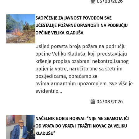
05/08/2026
SAOPĆENJE ZA JAVNOST POVODOM SVE
UČESTALIJE POŽARNE OPASNOSTI NA PODRUČJU
OPĆINE VELIKA KLADUŠA
Usljed porasta broja požara na području
općine Velika Kladuša, koji predstavljaju
kršenje propisa ozabrani nekontrolisanog
paljenja vatre, naročito one sa štetnim
posljedicama, obraćamo se
ovimalarmantnim upozorenjem. Sve više je
evidentno...
04/08/2026
NAČELNIK BORIS HORVAT: “NIJE ME SRAMOTA IĆI
OD VRATA DO VRATA I TRAŽITI NOVAC ZA VELIKU
KLADUŠU”