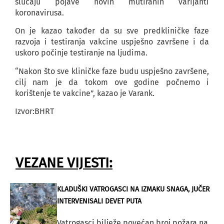
slučaju pojave novih mutiranih varijanti
koronavirusa.
On je kazao također da su sve predkliničke faze
razvoja i testiranja vakcine uspješno završene i da
uskoro počinje testiranje na ljudima.
“Nakon što sve kliničke faze budu uspješno završene,
cilj nam je da tokom ove godine počnemo i
korištenje te vakcine”, kazao je Varank.
Izvor:BHRT
VEZANE VIJESTI:
KLADUŠKI VATROGASCI NA IZMAKU SNAGA, JUČER
INTERVENISALI DEVET PUTA
Vatrogasci bilježe povećan broj požara na