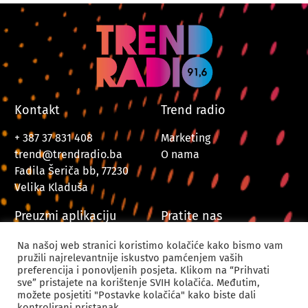
Kontakt
Trend radio
+ 387 37 831 408
Marketing
trend@trendradio.ba
O nama
Fadila Šeriča bb, 77230
Velika Kladuša
Preuzmi aplikaciju
Pratite nas
Na našoj web stranici koristimo kolačiće kako bismo vam
pružili najrelevantnije iskustvo pamćenjem vaših
preferencija i ponovljenih posjeta. Klikom na “Prihvati
sve” pristajete na korištenje SVIH kolačića. Međutim,
možete posjetiti "Postavke kolačića" kako biste dali
kontrolirani pristanak.