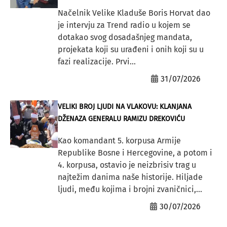
Načelnik Velike Kladuše Boris Horvat dao
je intervju za Trend radio u kojem se
dotakao svog dosadašnjeg mandata,
projekata koji su urađeni i onih koji su u
fazi realizacije. Prvi...
31/07/2026
VELIKI BROJ LJUDI NA VLAKOVU: KLANJANA
DŽENAZA GENERALU RAMIZU DREKOVIĆU
Kao komandant 5. korpusa Armije
Republike Bosne i Hercegovine, a potom i
4. korpusa, ostavio je neizbrisiv trag u
najtežim danima naše historije. Hiljade
ljudi, među kojima i brojni zvaničnici,...
30/07/2026