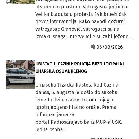
otvorenom prostoru. Vatrogasna jedinica
Velika Kladuša u protekla 24h bilježi čak
devet intervencija. Kako navodi dežurni
vatrogasac Grahović, vatrogasci su na
izmaku snaga. Intervencije su zabilježene...
06/08/2026
UBISTVO U CAZINU: POLICIJA BRZO LOCIRALA I
UHAPSILA OSUMNJIČENOG
U naselju Tržačka Raštela kod Cazina
danas, 5. augusta je došlo do sukoba
između dvije osobe, tokom kojeg je
upotrijebljeno hladno oružje. Prema
informacijama za
portal Radiosarajevo.ba iz MUP-a USK,
jedna osoba...