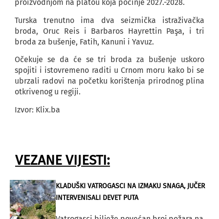
proizvodnjom na platou koja počinje 2027.-2028.
Turska trenutno ima dva seizmička istraživačka
broda, Oruc Reis i Barbaros Hayrettin Paşa, i tri
broda za bušenje, Fatih, Kanuni i Yavuz.
Očekuje se da će se tri broda za bušenje uskoro
spojiti i istovremeno raditi u Crnom moru kako bi se
ubrzali radovi na početku korištenja prirodnog plina
otkrivenog u regiji.
Izvor: Klix.ba
VEZANE VIJESTI:
KLADUŠKI VATROGASCI NA IZMAKU SNAGA, JUČER
INTERVENISALI DEVET PUTA
Vatrogasci bilježe povećan broj požara na