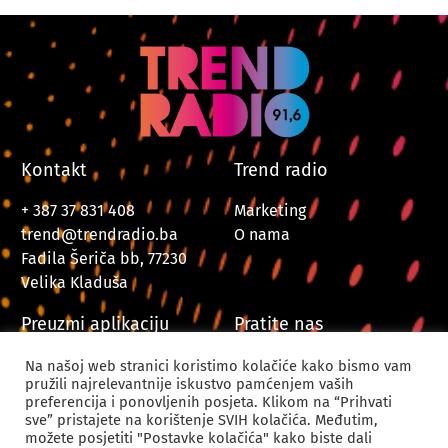
Kontakt
Trend radio
+ 387 37 831 408
Marketing
trend@trendradio.ba
O nama
Fadila Šeriča bb, 77230
Velika Kladuša
Preuzmi aplikaciju
Pratite nas
Na našoj web stranici koristimo kolačiće kako bismo vam
pružili najrelevantnije iskustvo pamćenjem vaših
preferencija i ponovljenih posjeta. Klikom na “Prihvati
sve” pristajete na korištenje SVIH kolačića. Međutim,
možete posjetiti "Postavke kolačića" kako biste dali