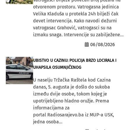
otvorenom prostoru. Vatrogasna jedinica
Velika Kladuša u protekla 24h bilježi čak
devet intervencija. Kako navodi dežurni
vatrogasac Grahović, vatrogasci su na
izmaku snaga. Intervencije su zabilježene...
06/08/2026
UBISTVO U CAZINU: POLICIJA BRZO LOCIRALA I
UHAPSILA OSUMNJIČENOG
U naselju Tržačka Raštela kod Cazina
danas, 5. augusta je došlo do sukoba
između dvije osobe, tokom kojeg je
upotrijebljeno hladno oružje. Prema
informacijama za
portal Radiosarajevo.ba iz MUP-a USK,
jedna osoba...