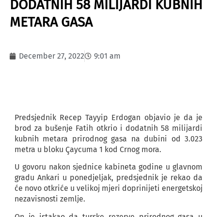
DODATNIH 58 MILIJARDI KUBNIH
METARA GASA
December 27, 2022
9:01 am
Predsjednik Recep Tayyip Erdogan objavio je da je
brod za bušenje Fatih otkrio i dodatnih 58 milijardi
kubnih metara prirodnog gasa na dubini od 3.023
metra u bloku Çaycuma 1 kod Crnog mora.
U govoru nakon sjednice kabineta godine u glavnom
gradu Ankari u ponedjeljak, predsjednik je rekao da
će novo otkriće u velikoj mjeri doprinijeti energetskoj
nezavisnosti zemlje.
On je istakao da turske rezerve prirodnog gasa u