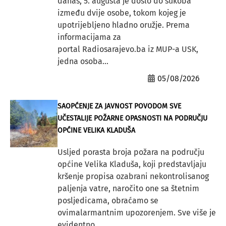
danas, 5. augusta je došlo do sukoba
između dvije osobe, tokom kojeg je
upotrijebljeno hladno oružje. Prema
informacijama za
portal Radiosarajevo.ba iz MUP-a USK,
jedna osoba...
05/08/2026
SAOPĆENJE ZA JAVNOST POVODOM SVE
UČESTALIJE POŽARNE OPASNOSTI NA PODRUČJU
OPĆINE VELIKA KLADUŠA
Usljed porasta broja požara na području
općine Velika Kladuša, koji predstavljaju
kršenje propisa ozabrani nekontrolisanog
paljenja vatre, naročito one sa štetnim
posljedicama, obraćamo se
ovimalarmantnim upozorenjem. Sve više je
evidentno...