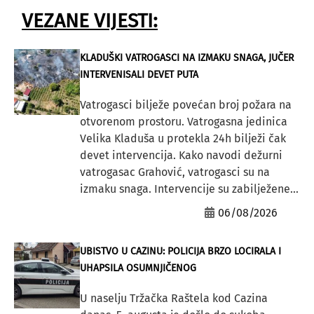
VEZANE VIJESTI:
KLADUŠKI VATROGASCI NA IZMAKU SNAGA, JUČER
INTERVENISALI DEVET PUTA
Vatrogasci bilježe povećan broj požara na
otvorenom prostoru. Vatrogasna jedinica
Velika Kladuša u protekla 24h bilježi čak
devet intervencija. Kako navodi dežurni
vatrogasac Grahović, vatrogasci su na
izmaku snaga. Intervencije su zabilježene...
06/08/2026
UBISTVO U CAZINU: POLICIJA BRZO LOCIRALA I
UHAPSILA OSUMNJIČENOG
U naselju Tržačka Raštela kod Cazina