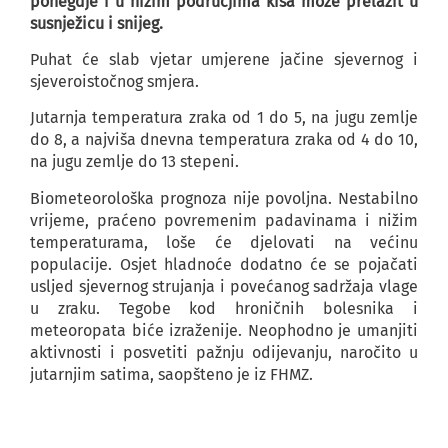
ponegdje i u nižim područjima kiša može prelazit u
susnježicu i snijeg.
Puhat će slab vjetar umjerene jačine sjevernog i
sjeveroistočnog smjera.
Jutarnja temperatura zraka od 1 do 5, na jugu zemlje
do 8, a najviša dnevna temperatura zraka od 4 do 10,
na jugu zemlje do 13 stepeni.
Biometeorološka prognoza nije povoljna. Nestabilno
vrijeme, praćeno povremenim padavinama i nižim
temperaturama, loše će djelovati na većinu
populacije. Osjet hladnoće dodatno će se pojačati
usljed sjevernog strujanja i povećanog sadržaja vlage
u zraku. Tegobe kod hroničnih bolesnika i
meteoropata biće izraženije. Neophodno je umanjiti
aktivnosti i posvetiti pažnju odijevanju, naročito u
jutarnjim satima, saopšteno je iz FHMZ.