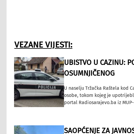
VEZANE VIJESTI:
UBISTVO U CAZINU: P
OSUMNJIČENOG
U naselju Tržačka Raštela kod C
osobe, tokom kojeg je upotrijeb
portal Radiosarajevo.ba iz MUP-
SAOPĆENJE ZA JAVNO