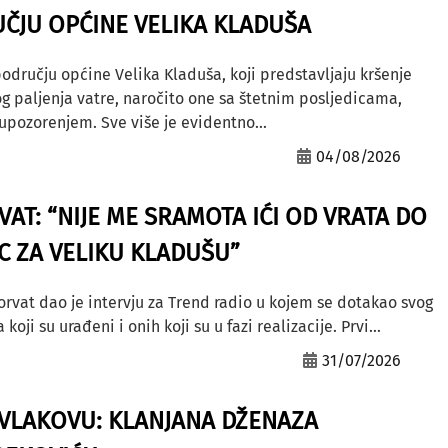
ČJU OPĆINE VELIKA KLADUŠA
odručju općine Velika Kladuša, koji predstavljaju kršenje
g paljenja vatre, naročito one sa štetnim posljedicama,
ozorenjem. Sve više je evidentno...
04/08/2026
AT: “NIJE ME SRAMOTA IĆI OD VRATA DO
AC ZA VELIKU KLADUŠU”
orvat dao je intervju za Trend radio u kojem se dotakao svog
ji su urađeni i onih koji su u fazi realizacije. Prvi...
31/07/2026
A VLAKOVU: KLANJANA DŽENAZA