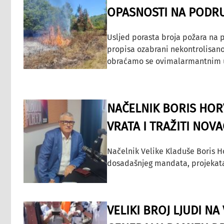
OPASNOSTI NA PODRU
Usljed porasta broja požara na p
propisa ozabrani nekontrolisano
obraćamo se ovimalarmantnim up
NAČELNIK BORIS HORV
VRATA I TRAŽITI NOV
Načelnik Velike Kladuše Boris H
dosadašnjeg mandata, projekata ko
VELIKI BROJ LJUDI N