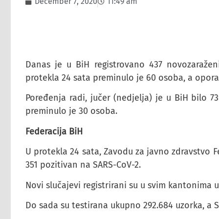
December 7, 2020
11:49 am
Danas je u BiH registrovano 437 novozaražen
protekla 24 sata preminulo je 60 osoba, a oporav
Poređenja radi, jučer (nedjelja) je u BiH bilo 
preminulo je 30 osoba.
Federacija BiH
U protekla 24 sata, Zavodu za javno zdravstvo Fed
351 pozitivan na SARS-CoV-2.
Novi slučajevi registrirani su u svim kantonima u
Do sada su testirana ukupno 292.684 uzorka, a 