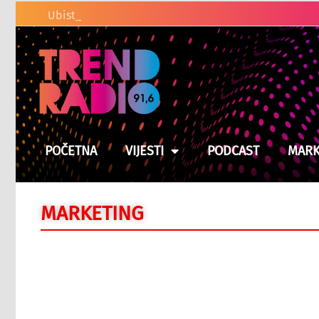
Ubistvo u Cazinu: Policija
POČETNA
VIJESTI
PODCAST
MARK
MARKETING