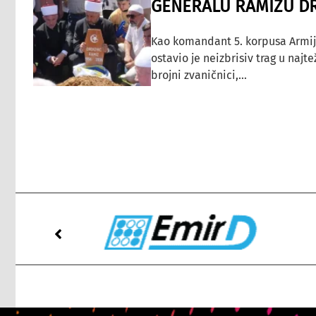
GENERALU RAMIZU D
Kao komandant 5. korpusa Armij
ostavio je neizbrisiv trag u najt
brojni zvaničnici,...