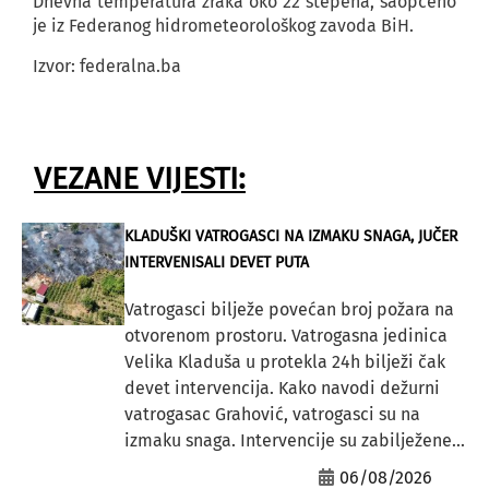
Dnevna temperatura zraka oko 22 stepena, saopćeno
je iz Federanog hidrometeorološkog zavoda BiH.
Izvor: federalna.ba
VEZANE VIJESTI:
KLADUŠKI VATROGASCI NA IZMAKU SNAGA, JUČER
INTERVENISALI DEVET PUTA
Vatrogasci bilježe povećan broj požara na
otvorenom prostoru. Vatrogasna jedinica
Velika Kladuša u protekla 24h bilježi čak
devet intervencija. Kako navodi dežurni
vatrogasac Grahović, vatrogasci su na
izmaku snaga. Intervencije su zabilježene...
06/08/2026