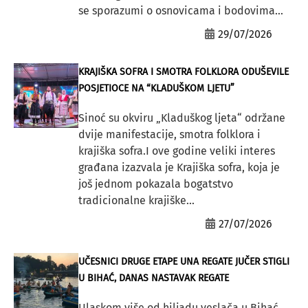
se sporazumi o osnovicama i bodovima...
29/07/2026
KRAJIŠKA SOFRA I SMOTRA FOLKLORA ODUŠEVILE
POSJETIOCE NA “KLADUŠKOM LJETU”
Sinoć su okviru „Kladuškog ljeta“ održane
dvije manifestacije, smotra folklora i
krajiška sofra.I ove godine veliki interes
građana izazvala je Krajiška sofra, koja je
još jednom pokazala bogatstvo
tradicionalne krajiške...
27/07/2026
UČESNICI DRUGE ETAPE UNA REGATE JUČER STIGLI
U BIHAĆ, DANAS NASTAVAK REGATE
Ulaskom više od hiljadu veslača u Bihać,